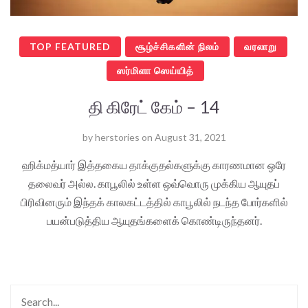
TOP FEATURED
சூழ்ச்சிகளின் நிலம்
வரலாறு
ஸர்மிளா ஸெய்யித்
தி கிரேட் கேம் – 14
by
herstories
on
August 31, 2021
ஹிக்மத்யார் இத்தகைய தாக்குதல்களுக்கு காரணமான ஒரே
தலைவர் அல்ல. காபூலில் உள்ள ஒவ்வொரு முக்கிய ஆயுதப்
பிரிவினரும் இந்தக் காலகட்டத்தில் காபூலில் நடந்த போர்களில்
பயன்படுத்திய ஆயுதங்களைக் கொண்டிருந்தனர்.