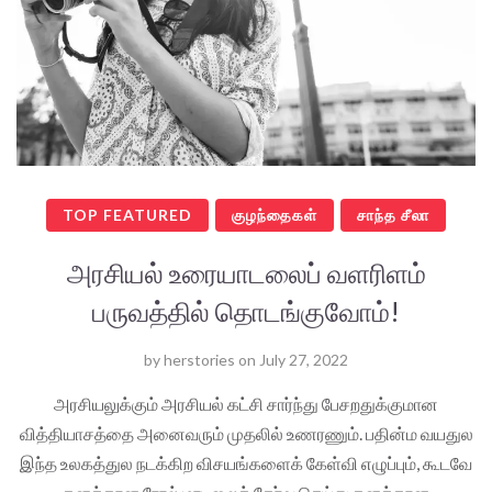
TOP FEATURED
குழந்தைகள்
சாந்த சீலா
அரசியல் உரையாடலைப் வளரிளம்
பருவத்தில் தொடங்குவோம்!
by
herstories
on
July 27, 2022
அரசியலுக்கும் அரசியல் கட்சி சார்ந்து பேசறதுக்குமான
வித்தியாசத்தை அனைவரும் முதலில் உணரணும். பதின்ம வயதுல
இந்த உலகத்துல நடக்கிற விசயங்களைக் கேள்வி எழுப்பும், கூடவே