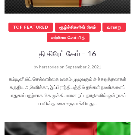
TOP FEATURED
சூழ்ச்சிகளின் நிலம்
வரலாறு
ஸர்மிளா ஸெய்யித்
தி கிரேட் கேம் – 16
by
herstories
on
September 2, 2021
கம்யூனிஸ்ட் செல்வாக்கை உலகம் முழுவதும் அச்சுறுத்தலாகக்
கருதிய அமெரிக்கா, இப்பிராந்தியத்தில் தங்கள் நலன்களைப்
பாதுகாப்பதற்காக மிக முக்கியமான நட்பு நாடுகளில் ஒன்றாகப்
பாகிஸ்தானை உருவாக்கியது. .