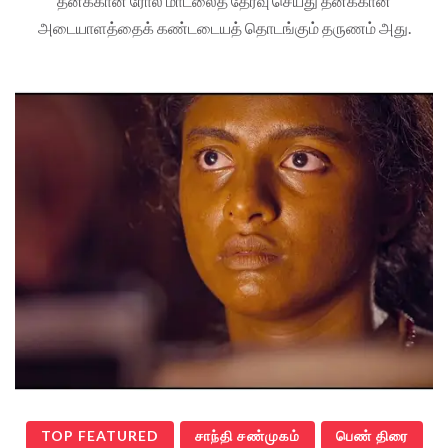
தனக்கான ரோல் மாடலைத் தேர்வு செய்து தனக்கான
அடையாளத்தைக் கண்டடையத் தொடங்கும் தருணம் அது.
TOP FEATURED
சாந்தி சண்முகம்
பெண் திரை