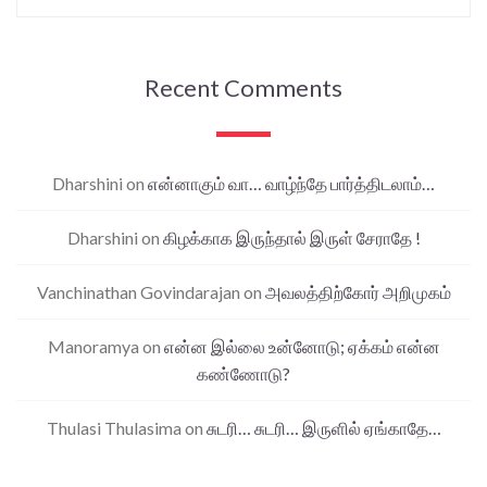
Recent Comments
Dharshini
on
என்னாகும் வா… வாழ்ந்தே பார்த்திடலாம்…
Dharshini
on
கிழக்காக இருந்தால் இருள் சேராதே !
Vanchinathan Govindarajan
on
அவலத்திற்கோர் அறிமுகம்
Manoramya
on
என்ன இல்லை உன்னோடு; ஏக்கம் என்ன
கண்ணோடு?
Thulasi Thulasima
on
சுடரி… சுடரி… இருளில் ஏங்காதே…