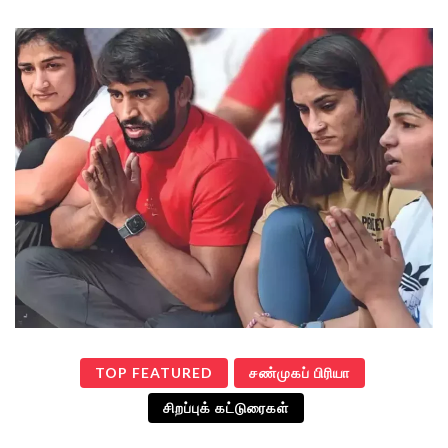
TOP FEATURED
சண்முகப் பிரியா
சிறப்புக் கட்டுரைகள்