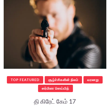
TOP FEATURED
சூழ்ச்சிகளின் நிலம்
வரலாறு
ஸர்மிளா ஸெய்யித்
தி கிரேட் கேம் 17