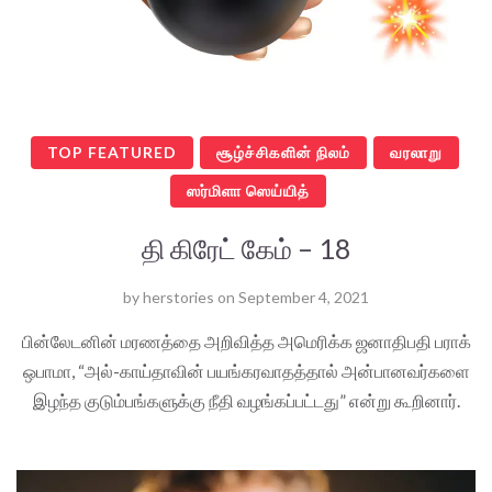
TOP FEATURED
சூழ்ச்சிகளின் நிலம்
வரலாறு
ஸர்மிளா ஸெய்யித்
தி கிரேட் கேம் – 18
by
herstories
on
September 4, 2021
பின்லேடனின் மரணத்தை அறிவித்த அமெரிக்க ஜனாதிபதி பராக்
ஒபாமா, “அல்-காய்தாவின் பயங்கரவாதத்தால் அன்பானவர்களை
இழந்த குடும்பங்களுக்கு நீதி வழங்கப்பட்டது” என்று கூறினார்.