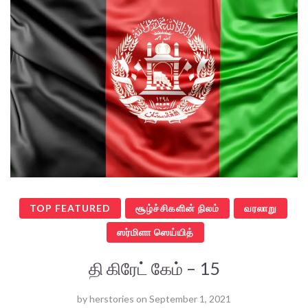
TOP FEATURED
சூழ்ச்சிகளின் நிலம்
வரலாறு
ஸர்மிளா ஸெய்யித்
தி கிரேட் கேம் – 15
by
herstories
on
September 1, 2021