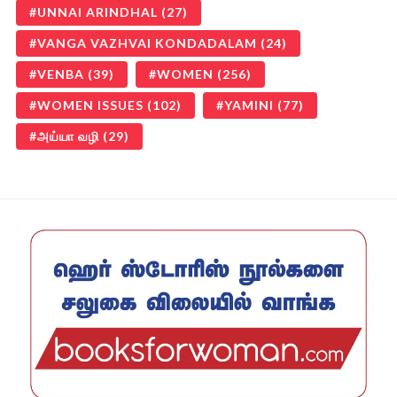
UNNAI ARINDHAL
(27)
VANGA VAZHVAI KONDADALAM
(24)
VENBA
(39)
WOMEN
(256)
WOMEN ISSUES
(102)
YAMINI
(77)
அய்யா வழி
(29)