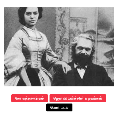
சோ சுத்தானந்தம்
ஜென்னி மார்க்சின் கடிதங்கள்
பெண் மடல்