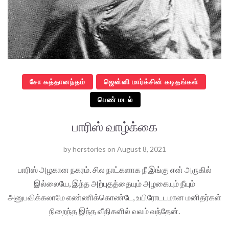
சோ சுத்தானந்தம்
ஜென்னி மார்க்சின் கடிதங்கள்
பெண் மடல்
பாரிஸ் வாழ்க்கை
by
herstories
on
August 8, 2021
பாரிஸ் அழகான நகரம். சில நாட்களாக நீ இங்கு என் அருகில்
இல்லையே, இந்த அற்புதத்தையும் அழகையும் நீயும்
அனுபவிக்கலாமே எண்ணிக்கொண்டே, உயிரோடடமான மனிதர்கள்
நிறைந்த இந்த வீதிகளில் வலம் வந்தேன்.