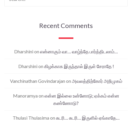
Recent Comments
Dharshini
on
என்னாகும் வா… வாழ்ந்தே பார்த்திடலாம்…
Dharshini
on
கிழக்காக இருந்தால் இருள் சேராதே !
Vanchinathan Govindarajan
on
அவலத்திற்கோர் அறிமுகம்
Manoramya
on
என்ன இல்லை உன்னோடு; ஏக்கம் என்ன
கண்ணோடு?
Thulasi Thulasima
on
சுடரி… சுடரி… இருளில் ஏங்காதே…