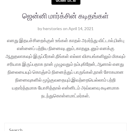
பெண் மடல்
ஜென்னி மார்க்சின் கடிதங்கள்
by
herstories
on
April 14, 2021
எனது இதயச்சிறைக்குள் உங்கள் காதல் அமர்ந்து விட்டால்,பின்பு
என்னைப் பற்றிய நினைவுடனும், காதலுடனும் எனக்கு
ஆறுதலாகவும் இருப்பீர்கள்.நீங்கள் எல்லா விசயங்களிலும் மிகவும்
சரியாக இருப்பதாக நான் முழுவதும் நம்புகிறேன், ஆனால் எனது
நிலையையும் கொஞ்சம் நினைத்துப் பாருங்கள்,நான் சோகமான
நினைவுகளில் மூழ்குவதையும்,இவற்றையெல்லாம் பற்றி
யதார்த்தமாக யோசித்தால் என்னிடம் அவ்வளவு கடினமாக
நடந்துகொள்ளமாட்டீர்கள்.