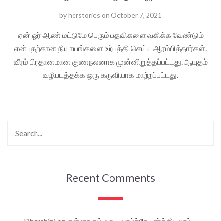
by
herstories
on
October 7, 2021
ஏன் ஓர் ஆண் மட்டுமே பெரும் பதவிகளை வகிக்க வேண்டும்
என்பதற்கான நியாயங்களை உற்பத்தி செய்ய ஆரம்பித்தார்கள்.
வீரம் பிரதானமான குணநலனாக முன்னிறுத்தப்பட்டது. ஆயுதம்
வழிபடத்தக்க ஒரு கருவியாக மாற்றப்பட்டது.
Recent Comments
Dharshini
on
என்னாகும் வா… வாழ்ந்தே பார்த்திடலாம்…