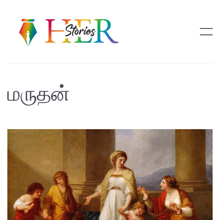
மருதன்