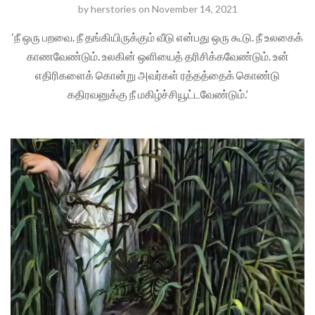
by
herstories
on
November 14, 2021
‘நீ ஒரு பறவை. நீ தங்கியிருக்கும் வீடு என்பது ஒரு கூடு. நீ உலகைக்
காணவேண்டும். உலகின் ஒளியைத் தரிசிக்கவேண்டும். உன்
எதிரிகளைக் கொன்று அவர்கள் ரத்தத்தைக் கொண்டு
கதிரவனுக்கு நீ மகிழ்ச்சியூட்டவேண்டும்.’