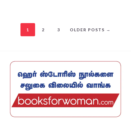
1
2
3
OLDER POSTS →