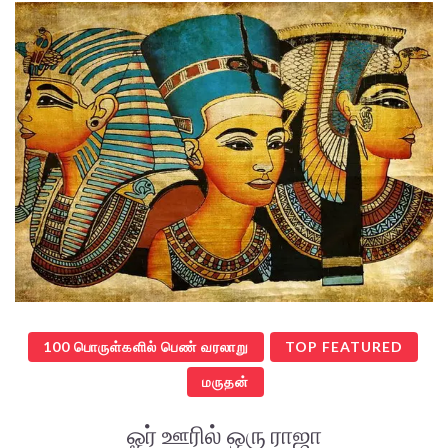
100 பொருள்களில் பெண் வரலாறு
TOP FEATURED
மருதன்
ஓர் ஊரில் ஒரு ராஜா