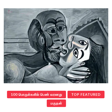
100 பொருள்களில் பெண் வரலாறு
TOP FEATURED
மருதன்