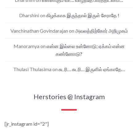
Dharshini
on
கிழக்காக இருந்தால் இருள் சேராதே !
Vanchinathan Govindarajan
on
அவலத்திற்கோர் அறிமுகம்
Manoramya
on
என்ன இல்லை உன்னோடு; ஏக்கம் என்ன
கண்ணோடு?
Thulasi Thulasima
on
சுடரி… சுடரி… இருளில் ஏங்காதே…
Herstories @ Instagram
[jr_instagram id="2"]