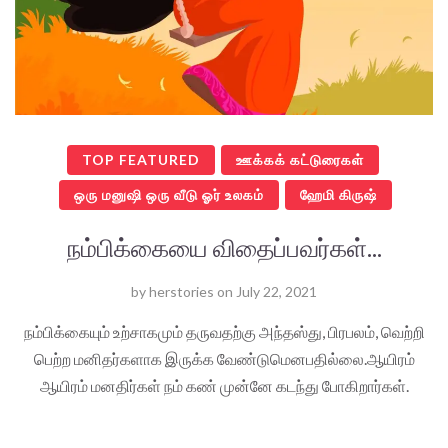
TOP FEATURED
ஊக்கக் கட்டுரைகள்
ஒரு மனுஷி ஒரு வீடு ஓர் உலகம்
ஹேமி கிருஷ்
நம்பிக்கையை விதைப்பவர்கள்...
by
herstories
on
July 22, 2021
நம்பிக்கையும் உற்சாகமும் தருவதற்கு அந்தஸ்து, பிரபலம், வெற்றி
பெற்ற மனிதர்களாக இருக்க வேண்டுமெனபதில்லை.ஆயிரம்
ஆயிரம் மனதிர்கள் நம் கண் முன்னே கடந்து போகிறார்கள்.