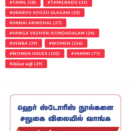
TAMIL
(58)
TAMILNADU
(31)
UNARVU SOOZH ULAGAM
(22)
UNNAI ARINDHAL
(27)
VANGA VAZHVAI KONDADALAM
(24)
VENBA
(39)
WOMEN
(256)
WOMEN ISSUES
(102)
YAMINI
(77)
அய்யா வழி
(29)