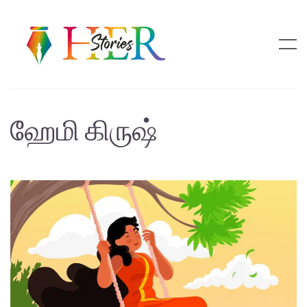
ஹேமி கிருஷ்