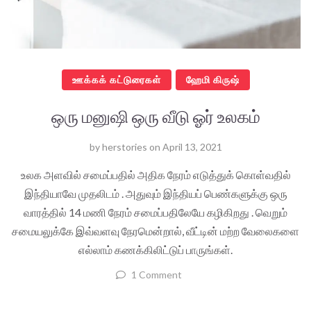
ஊக்கக் கட்டுரைகள்
ஹேமி கிருஷ்
ஒரு மனுஷி ஒரு வீடு ஓர் உலகம்
by
herstories
on
April 13, 2021
உலக அளவில் சமைப்பதில் அதிக நேரம் எடுத்துக் கொள்வதில்
இந்தியாவே முதலிடம் . அதுவும் இந்தியப் பெண்களுக்கு ஒரு
வாரத்தில் 14 மணி நேரம் சமைப்பதிலேயே கழிகிறது . வெறும்
சமையலுக்கே இவ்வளவு நேரமென்றால், வீட்டின் மற்ற வேலைகளை
எல்லாம் கணக்கிலிட்டுப் பாருங்கள்.
1 Comment