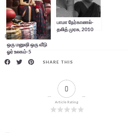
பாமா நேர்காணல்-
தலித் முரசு, 2010
Powered by
YARPP
.
ஒரு மனுஷி ஒரு வீடு
ஓர் உலகம்-5
SHARE THIS
0
Article Rating