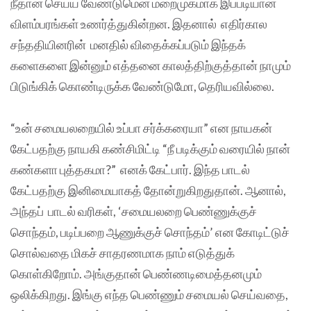
நீதான் செய்ய வேண்டுமென மறைமுகமாக இப்படியான
விளம்பரங்கள் உணர்த்துகின்றன. இதனால் எதிர்கால
சந்ததியினரின் மனதில் விதைக்கப்படும் இந்தக்
களைகளை இன்னும் எத்தனை காலத்திற்குத்தான் நாமும்
பிடுங்கிக் கொண்டிருக்க வேண்டுமோ, தெரியவில்லை.
“உன் சமையலறையில் உப்பா சர்க்கரையா” என நாயகன்
கேட்பதற்கு நாயகி கண்சிமிட்டி “நீ படிக்கும் வரையில் நான்
கண்களா புத்தகமா?” எனக் கேட்பார். இந்த பாடல்
கேட்பதற்கு இனிமையாகத் தோன்றுகிறதுதான். ஆனால்,
அந்தப் பாடல் வரிகள், ‘சமையலறை பெண்ணுக்குச்
சொந்தம், படிப்பறை ஆணுக்குச் சொந்தம்’ என கோடிட்டுச்
சொல்வதை மிகச் சாதரணமாக நாம் எடுத்துக்
கொள்கிறோம். அங்குதான் பெண்ணடிமைத்தனமும்
ஒலிக்கிறது. இங்கு எந்த பெண்ணும் சமையல் செய்வதை,