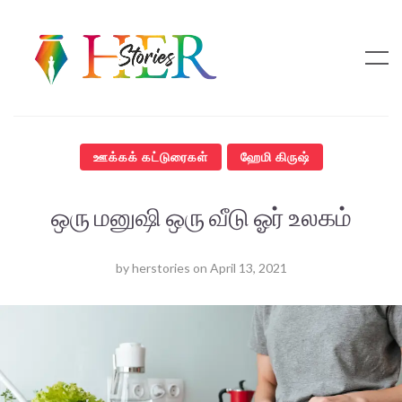
ஊக்கக் கட்டுரைகள்
ஹேமி கிருஷ்
ஒரு மனுஷி ஒரு வீடு ஓர் உலகம்
by
herstories
on
April 13, 2021