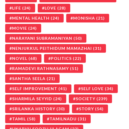
LIFE
(24)
LOVE
(28)
MENTAL HEALTH
(24)
MONISHA
(21)
MOVIE
(24)
NARAYANI SUBRAMANIYAN
(50)
NENJUKKUL PEITHIDUM MAMAZHAI
(31)
NOVEL
(68)
POLITICS
(22)
RAMADEVI RATHNASAMY
(51)
SANTHA SEELA
(21)
SELF IMPROVEMENT
(41)
SELF LOVE
(34)
SHARMILA SEYYID
(24)
SOCIETY
(239)
SRILANKA HISTORY
(30)
STORY
(54)
TAMIL
(58)
TAMILNADU
(31)
UNARVU SOOZH ULAGAM
(22)