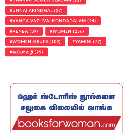
UNNAI ARINDHAL
(27)
VANGA VAZHVAI KONDADALAM
(24)
VENBA
(39)
WOMEN
(256)
WOMEN ISSUES
(102)
YAMINI
(77)
அய்யா வழி
(29)