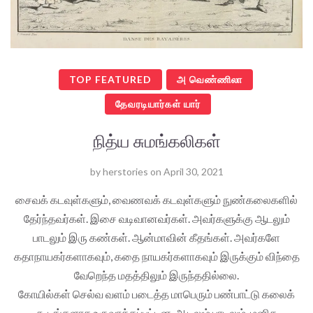
TOP FEATURED
அ வெண்ணிலா
தேவரடியார்கள் யார்
நித்ய சுமங்கலிகள்
by
herstories
on
April 30, 2021
சைவக் கடவுள்களும், வைணவக் கடவுள்களும் நுண்கலைகளில்
தேர்ந்தவர்கள். இசை வடிவானவர்கள். அவர்களுக்கு ஆடலும்
பாடலும் இரு கண்கள். ஆன்மாவின் கீதங்கள். அவர்களே
கதாநாயகர்களாகவும், கதை நாயகர்களாகவும் இருக்கும் விந்தை
வேறெந்த மதத்திலும் இருந்ததில்லை.
கோயில்கள் செல்வ வளம் படைத்த மாபெரும் பண்பாட்டு கலைக்
கூடங்களாக உருவாக்கப்பட்டன. ஆடலும் பாடலும், மனித