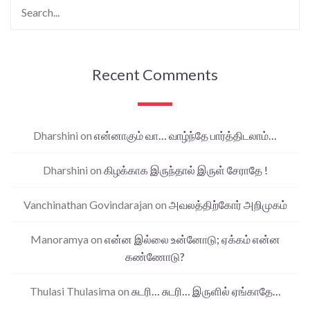
Recent Comments
Dharshini
on
என்னாகும் வா… வாழ்ந்தே பார்த்திடலாம்…
Dharshini
on
கிழக்காக இருந்தால் இருள் சேராதே !
Vanchinathan Govindarajan
on
அவலத்திற்கோர் அறிமுகம்
Manoramya
on
என்ன இல்லை உன்னோடு; ஏக்கம் என்ன
கண்ணோடு?
Thulasi Thulasima
on
சுடரி… சுடரி… இருளில் ஏங்காதே…