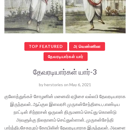
TOP FEATURED
அ வெண்ணிலா
தேவரடியார்கள் யார்
தேவரடியார்கள் யார்-3
by
herstories
on
May 6, 2021
குலோத்துங்கச் சோழனின் மனைவி ஏழிசை வல்லபி தேவரடியாராக
இருந்தவள். ஆய்குல இளவரசி முருகன்சேந்தியை, பாண்டிய
நாட்டின் சிற்றரசன் ஒருவன் திருமணம் செய்து கொண்டு
அவளுக்கு நிலதானம் செய்துள்ளான். முருகன்சேந்தி
பார்த்திபசேகரபுரம் கோயிலின் தேவரடியாராக இருந்தவள். அவளை