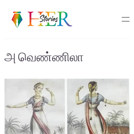
அ வெண்ணிலா