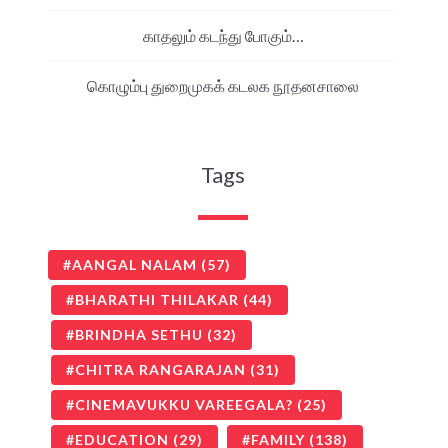
காதலும் கடந்து போகும்…
கொழும்பு துறைமுகக் கடலக நூதனசாலை
Tags
AANGAL NALAM
(57)
BHARATHI THILAKAR
(44)
BRINDHA SETHU
(32)
CHITRA RANGARAJAN
(31)
CINEMAVUKKU VAREEGALA?
(25)
EDUCATION
(29)
FAMILY
(138)