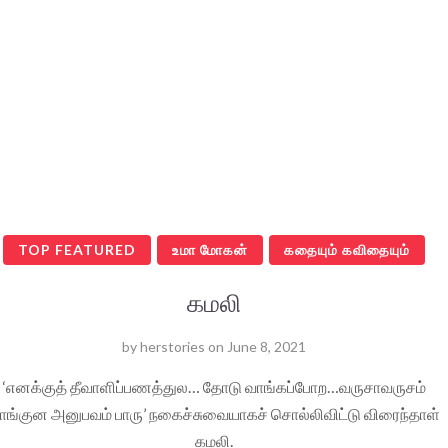
TOP FEATURED
உமா மோகன்
கதையும் கவிதையும்
கமலி
by
herstories
on
June 8, 2021
‘எனக்குத் தீவாளிப்பணத்துல… தோடு வாங்கப்போற…வருசாவருசம்
ாங்குன அனுபவம் பாரு’ நகைச்சுவையாகச் சொல்லிவிட்டு விரைந்தாள்
கமலி.