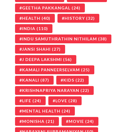
GEETHA PAKKANGAL
(24)
HEALTH
(40)
HISTORY
(32)
INDIA
(110)
INDU SAMUTHRATHIN NITHILAM
(38)
JANSI SHAHI
(27)
J DEEPA LAKSHMI
(56)
KAMALI PANNEERSELVAM
(25)
KANALI
(87)
KIDS
(22)
KRISHNAPRIYA NARAYAN
(22)
LIFE
(24)
LOVE
(28)
MENTAL HEALTH
(24)
MONISHA
(21)
MOVIE
(24)
NARAYANI SUBRAMANIYAN
(50)