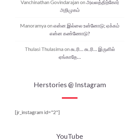
Vanchinathan Govindarajan
on
அவலத்திற்கோர்
அறிமுகம்
Manoramya
on
என்ன இல்லை உன்னோடு; ஏக்கம்
என்ன கண்ணோடு?
Thulasi Thulasima
on
சுடரி… சுடரி… இருளில்
ஏங்காதே…
Herstories @ Instagram
[jr_instagram id="2"]
YouTube