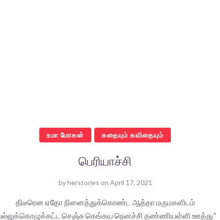
உமா மோகன்
கதையும் கவிதையும்
பெரியாச்சி
by
herstories
on
April 17, 2021
திடீரென ஏதோ நினைத்துக்கொண்ட ஆத்தா மருமகளிடம்
பல்லுக்கொழுக்கட்ட செஞ்சு கெங்கய நெனச்சி தண்ணியள்ளி ஊத்து”