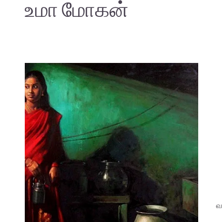
உமா மோகன்
வ