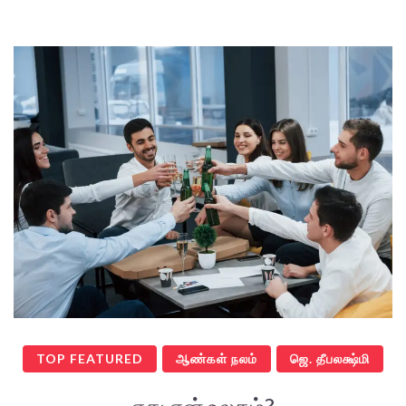
TOP FEATURED
ஆண்கள் நலம்
ஜெ. தீபலக்ஷ்மி
எது என் உலகம்?