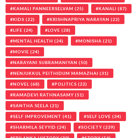
KAMALI PANNEERSELVAM
(25)
KANALI
(87)
KIDS
(22)
KRISHNAPRIYA NARAYAN
(22)
LIFE
(24)
LOVE
(28)
MENTAL HEALTH
(24)
MONISHA
(21)
MOVIE
(24)
NARAYANI SUBRAMANIYAN
(50)
NENJUKKUL PEITHIDUM MAMAZHAI
(31)
NOVEL
(68)
POLITICS
(22)
RAMADEVI RATHNASAMY
(51)
SANTHA SEELA
(21)
SELF IMPROVEMENT
(41)
SELF LOVE
(34)
SHARMILA SEYYID
(24)
SOCIETY
(239)
SRILANKA HISTORY
(30)
STORY
(54)