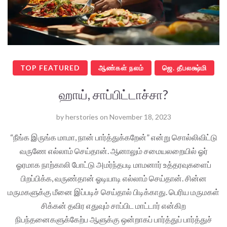
TOP FEATURED
ஆண்கள் நலம்
ஜெ. தீபலக்ஷ்மி
ஹாய், சாப்பிட்டாச்சா?
by
herstories
on
November 18, 2023
“நீங்க இருங்க மாமா, நான் பார்த்துக்கறேன்” என்று சொல்லிவிட்டு
வருணே எல்லாம் செய்தான். ஆனாலும் சமையலறையில் ஓர்
ஓரமாக நாற்காலி போட்டு அமர்ந்தபடி மாமனார் உத்தரவுகளைப்
பிறப்பிக்க, வருண்தான் ஓடியாடி எல்லாம் செய்தான். சின்ன
மருமகளுக்கு மீனை இப்படிச் செய்தால் பிடிக்காது. பெரிய மருமகள்
சிக்கன் தவிர எதுவும் சாப்பிட மாட்டார் என்கிற
நிபந்தனைகளுக்கேற்ப ஆளுக்கு ஒன்றாகப் பார்த்துப் பார்த்துச்