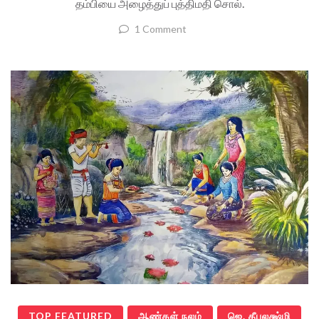
தம்பியை அழைத்துப் புத்திமதி சொல்.
1 Comment
TOP FEATURED
ஆண்கள் நலம்
ஜெ. தீபலக்ஷ்மி