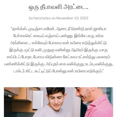
ஒரு தீபாவளி அரட்டை..
by
herstories
on
November 10, 2023
“தாங்க்ஸ். முடிஞ்சா வரேன். ஆனா, நீ ரெண்டு நாள் ஜாலியா
பேச்சலரெட் லைஃப் எஞ்சாய் பண்ணு. இங்கே பாரு, உங்க
அங்கிளை… எங்கேயும் போகாம என் உயிரை எடுத்துக்கிட்டு
இருக்கு. மூட்டு வலி, முதுகு வலின்னு ஆயிரம் இருக்கு. யாரு
சாப்பிடப் போறா, பேசாம விடுன்னா கேட்காம உட்கார்ந்து பலகாரம்
பண்ணிக்கிட்டு இருக்கு. அப்புறம் கை வலிக்குது, உடம்பு வலிக்குது,
டாக்டர் கிட்ட கூட்டிட்டுப் போன்னு என் உயிரை எடுக்கும்.”