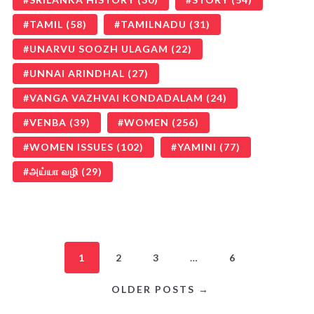
TAMIL
(58)
TAMILNADU
(31)
UNARVU SOOZH ULAGAM
(22)
UNNAI ARINDHAL
(27)
VANGA VAZHVAI KONDADALAM
(24)
VENBA
(39)
WOMEN
(256)
WOMEN ISSUES
(102)
YAMINI
(77)
அய்யா வழி
(29)
1
2
3
…
6
OLDER POSTS →