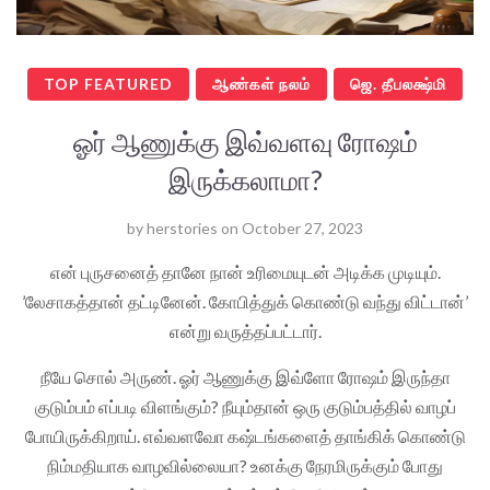
TOP FEATURED
ஆண்கள் நலம்
ஜெ. தீபலக்ஷ்மி
ஓர் ஆணுக்கு இவ்வளவு ரோஷம்
இருக்கலாமா?
by
herstories
on
October 27, 2023
என் புருசனைத் தானே நான் உரிமையுடன் அடிக்க முடியும்.
’லேசாகத்தான் தட்டினேன். கோபித்துக் கொண்டு வந்து விட்டான்’
என்று வருத்தப்பட்டார்.
நீயே சொல் அருண். ஓர் ஆணுக்கு இவ்ளோ ரோஷம் இருந்தா
குடும்பம் எப்படி விளங்கும்? நீயும்தான் ஒரு குடும்பத்தில் வாழப்
போயிருக்கிறாய். எவ்வளவோ கஷ்டங்களைத் தாங்கிக் கொண்டு
நிம்மதியாக வாழவில்லையா? உனக்கு நேரமிருக்கும் போது