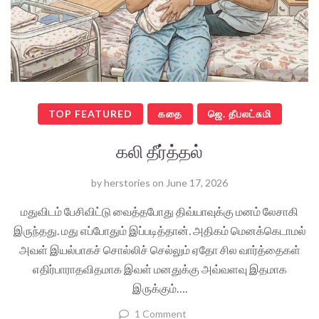
TOP FEATURED
கதை
ஜெ. தீபலட்சுமி
கலி தீர்த்தல்
by
herstories
on
June 17, 2026
மதுவிடம் பேசிவிட்டு வைத்தபோது திவ்யாவுக்கு மனம் லேசாகி
இருந்தது. மது எப்போதும் இப்படித்தான். அதிகம் மெனக்கெடாமல்
அவள் இயல்பாகச் சொல்லிச் செல்லும் ஏதோ சில வார்த்தைகள்
எதிர்பாராதவிதமாக இவள் மனதுக்கு அவ்வளவு இதமாக
இருக்கும்….
1 Comment