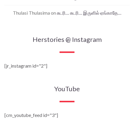
Thulasi Thulasima
on
சுடரி… சுடரி… இருளில் ஏங்காதே…
Herstories @ Instagram
[jr_instagram id="2"]
YouTube
[cm_youtube_feed id="3"]