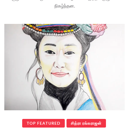
நிகழ்ந்தன.
TOP FEATURED
சித்ரா ரங்கராஜன்