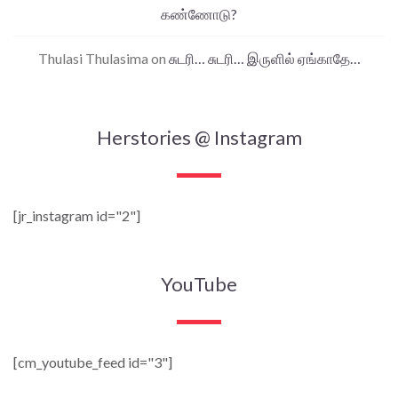
கண்ணோடு?
Thulasi Thulasima
on
சுடரி… சுடரி… இருளில் ஏங்காதே…
Herstories @ Instagram
[jr_instagram id="2"]
YouTube
[cm_youtube_feed id="3"]