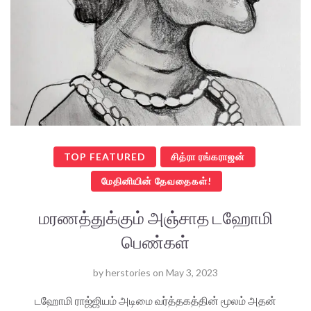
TOP FEATURED
சித்ரா ரங்கராஜன்
மேதினியின் தேவதைகள்!
மரணத்துக்கும் அஞ்சாத டஹோமி
பெண்கள்
by
herstories
on
May 3, 2023
டஹோமி ராஜ்ஜியம் அடிமை வர்த்தகத்தின் மூலம் அதன்