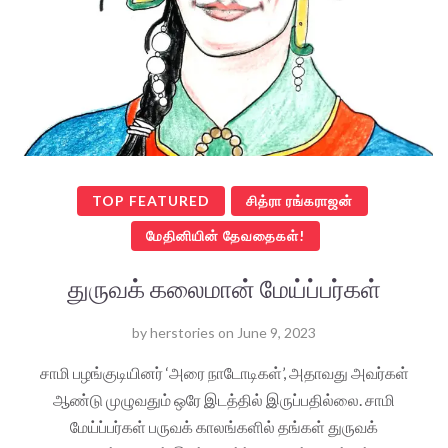
TOP FEATURED
சித்ரா ரங்கராஜன்
மேதினியின் தேவதைகள்!
துருவக் கலைமான் மேய்ப்பர்கள்
by
herstories
on
June 9, 2023
சாமி பழங்குடியினர் ‘அரை நாடோடிகள்’, அதாவது அவர்கள்
ஆண்டு முழுவதும் ஒரே இடத்தில் இருப்பதில்லை. சாமி
மேய்ப்பர்கள் பருவக் காலங்களில் தங்கள் துருவக்