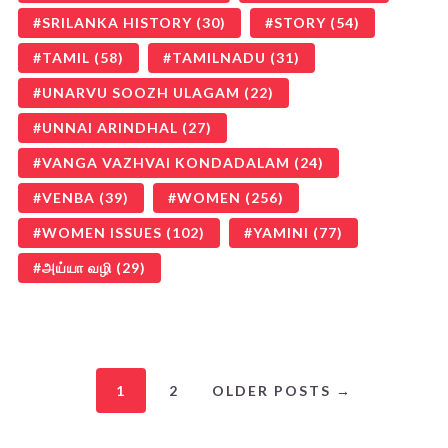
SRILANKA HISTORY
(30)
STORY
(54)
TAMIL
(58)
TAMILNADU
(31)
UNARVU SOOZH ULAGAM
(22)
UNNAI ARINDHAL
(27)
VANGA VAZHVAI KONDADALAM
(24)
VENBA
(39)
WOMEN
(256)
WOMEN ISSUES
(102)
YAMINI
(77)
அய்யா வழி
(29)
1
2
OLDER POSTS →