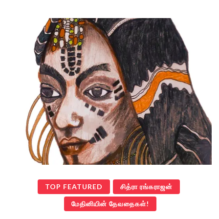
TOP FEATURED
சித்ரா ரங்கராஜன்
மேதினியின் தேவதைகள்!