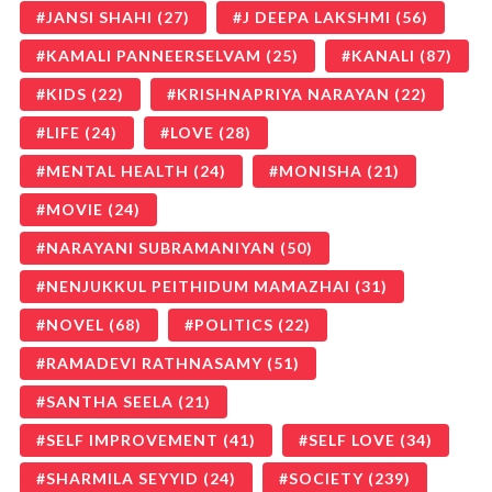
JANSI SHAHI
(27)
J DEEPA LAKSHMI
(56)
KAMALI PANNEERSELVAM
(25)
KANALI
(87)
KIDS
(22)
KRISHNAPRIYA NARAYAN
(22)
LIFE
(24)
LOVE
(28)
MENTAL HEALTH
(24)
MONISHA
(21)
MOVIE
(24)
NARAYANI SUBRAMANIYAN
(50)
NENJUKKUL PEITHIDUM MAMAZHAI
(31)
NOVEL
(68)
POLITICS
(22)
RAMADEVI RATHNASAMY
(51)
SANTHA SEELA
(21)
SELF IMPROVEMENT
(41)
SELF LOVE
(34)
SHARMILA SEYYID
(24)
SOCIETY
(239)