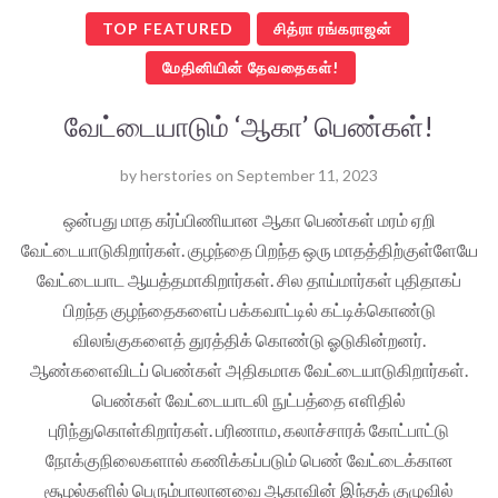
TOP FEATURED
சித்ரா ரங்கராஜன்
மேதினியின் தேவதைகள்!
வேட்டையாடும் ‘ஆகா’ பெண்கள்!
by
herstories
on
September 11, 2023
ஒன்பது மாத கர்ப்பிணியான ஆகா பெண்கள் மரம் ஏறி
வேட்டையாடுகிறார்கள். குழந்தை பிறந்த ஒரு மாதத்திற்குள்ளேயே
வேட்டையாட ஆயத்தமாகிறார்கள். சில தாய்மார்கள் புதிதாகப்
பிறந்த குழந்தைகளைப் பக்கவாட்டில் கட்டிக்கொண்டு
விலங்குகளைத் துரத்திக் கொண்டு ஓடுகின்றனர்.
ஆண்களைவிடப் பெண்கள் அதிகமாக வேட்டையாடுகிறார்கள்.
பெண்கள் வேட்டையாடலி நுட்பத்தை எளிதில்
புரிந்துகொள்கிறார்கள். பரிணாம, கலாச்சாரக் கோட்பாட்டு
நோக்குநிலைகளால் கணிக்கப்படும் பெண் வேட்டைக்கான
சூழல்களில் பெரும்பாலானவை ஆகாவின் இந்தக் குழுவில்