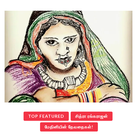
TOP FEATURED
சித்ரா ரங்கராஜன்
மேதினியின் தேவதைகள்!