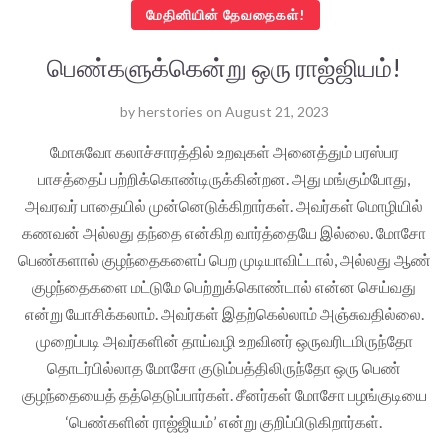
மேதினியின் தேவதைகள்!
பெண்களுக்கென்று ஒரு ராஜ்ஜியம்!
by
herstories
on
August 21, 2023
மோசுவோ கலாச்சாரத்தில் உறவுகள் அனைத்தும் பரஸ்பர
பாசத்தைப் பற்றிக்கொண்டிருக்கின்றன. அது மங்கும்போது,
அவரவர் பாதையில் முன்னெடுக்கிறார்கள். அவர்கள் மொழியில்
கணவன் அல்லது தந்தை என்கிற வார்த்தையே இல்லை. மோசோ
பெண்களால் குழந்தைகளைப் பெற முடியாவிட்டால், அல்லது ஆண்
குழந்தைகளை மட்டுமே பெற்றுக்கொண்டால் என்ன செய்வது
என்று யோசிக்கலாம். அவர்கள் இதற்கெல்லாம் அஞ்சுவதில்லை.
முறைப்படி அவர்களின் தாய்வழி உறவினர் ஒருவரிடமிருந்தோ
தொடர்பில்லாத மோசோ குடும்பத்திலிருந்தோ ஒரு பெண்
குழந்தையைத் தத்தெடுப்பார்கள். சீனர்கள் மோசோ பழங்குடியை
‘பெண்களின் ராஜ்ஜியம்’ என்று குறிப்பிடுகிறார்கள்.