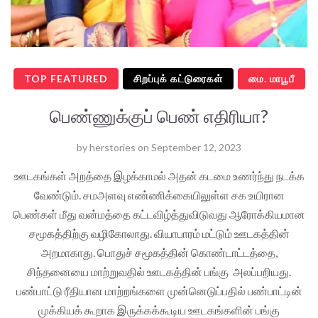
TOP FEATURED
சிறப்புக் கட்டுரைகள்
மை. மாபூபீ
பெண்ணுக்குப் பெண் எதிரியா?
by
herstories
on
September 12, 2023
ஊடகங்கள் அறத்தை இழக்காமல் அதன் கடமை உணர்ந்து நடக்க
வேண்டும். சமஅளவு எண்ணிக்கையிலுள்ள சக உயிரான
பெண்கள் மீது வன்மத்தை கட்டவிழ்த்துவிடுவது ஆரோக்கியமான
சமூகத்திற்கு வழிகோலாது. வியாபாரம் மட்டும் ஊடகத்தின்
அறமாகாது. பொதுச் சமூகத்தின் கொண்டாட்டத்தை,
சிந்தனையை மாற்றுவதில் ஊடகத்தின் பங்கு அலப்பறியது.
பண்பாட்டு ரீதியான மாற்றங்களை முன்னெடுப்பதில் பண்பாட்டின்
முக்கியக் கூறாக இருக்கக்கூடிய ஊடகங்களின் பங்கு