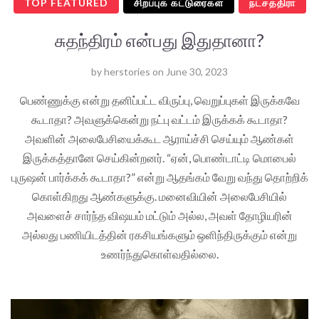
TOP FEATURED
சிறப்புக் கட்டுரைகள்
நட்சத்திரா
சுதந்திரம் என்பது இதுதானா?
by
herstories
on
June 30, 2023
பெண்ணுக்கு என்று தனிப்பட்ட விருப்பு, வெறுப்புகள் இருக்கவே
கூடாதா? அவளுக்கென்று நட்பு வட்டம் இருக்கக் கூடாதா?
அவளின் அலைபேசியைக்கூட ஆராய்ச்சி செய்யும் ஆண்கள்
இருக்கத்தானே செய்கின்றனர். “ஏன், பொண்டாட்டி மொபைல்
புருஷன் பார்க்கக் கூடாதா?” என்று ஆதங்கம் வேறு வந்து தொற்றிக்
கொள்கிறது ஆண்களுக்கு. மனைவியின் அலைபேசியில்
அவளைச் சார்ந்த விஷயம் மட்டும் அல்ல, அவள் தோழியரின்
அல்லது பணியிடத்தின் ரகசியங்களும் ஒளிந்திருக்கும் என்று
உணர்ந்துகொள்வதில்லை.