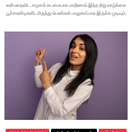
என்பதைவிட, சமூகக் கடமையாக மாறினால் இந்த நிஜ வாழ்க்கை
பூச்சாண்டிகளிடமிருந்து பெண்கள் பாதுகாப்பாக இருக்க முடியும்.