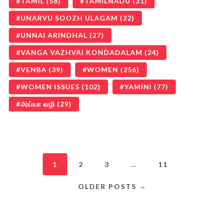
TAMIL
(58)
TAMILNADU
(31)
UNARVU SOOZH ULAGAM
(22)
UNNAI ARINDHAL
(27)
VANGA VAZHVAI KONDADALAM
(24)
VENBA
(39)
WOMEN
(256)
WOMEN ISSUES
(102)
YAMINI
(77)
அய்யா வழி
(29)
1
2
3
…
11
OLDER POSTS →