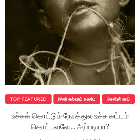
TOP FEATURED
இனி எல்லாம் சுகமே
செலின் ராய்
உச்சுக் கொட்டும் நேரத்துல உச்ச கட்டம்
தொட்டவளே... அப்படியா?