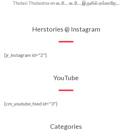
Thulasi Thulasima
on
சுடரி… சுடரி… இருளில் ஏங்காதே…
Herstories @ Instagram
[jr_instagram id="2"]
YouTube
[cm_youtube_feed id="3"]
Categories