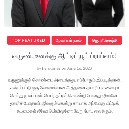
TOP FEATURED
ஆண்கள் நலம்
ஜெ. தீபலக்ஷ்மி
வருண், உனக்கு ஆட்டிட்யூட் ப்ராப்ளம்!
by
herstories
on
June 16, 2023
வருணுக்குத் தொண்டை அடைத்தது. எப்போதும் இப்படித்தான்.
கஷ்டப்பட்டு ஒரு வேலைக்கான அத்தனை தயாரிப்புகளையும்
செய்து முடிப்பான். பெயர் தட்டிக் கொண்டு போவது ஷீலாவோ
ஜான்சியோதான். இவனுக்கென்று சரியாக அப்போது வீட்டுக்
கடமைகள் லீவோ பெர்மிஷனோ வேறு போட வைக்கும்.