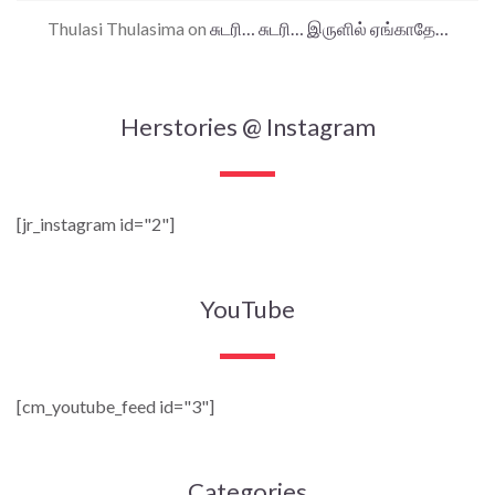
Thulasi Thulasima
on
சுடரி… சுடரி… இருளில் ஏங்காதே…
Herstories @ Instagram
[jr_instagram id="2"]
YouTube
[cm_youtube_feed id="3"]
Categories