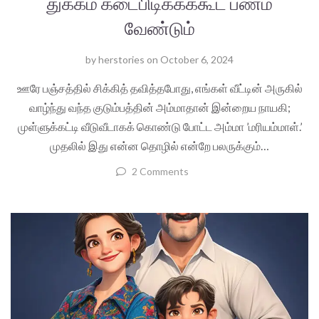
துக்கம் கடைபிடிக்கக்கூட பணம்
வேண்டும்
by
herstories
on
October 6, 2024
ஊரே பஞ்சத்தில் சிக்கித் தவித்தபோது, எங்கள் வீட்டின் அருகில்
வாழ்ந்து வந்த குடும்பத்தின் அம்மாதான் இன்றைய நாயகி;
முள்ளுக்கட்டி வீடுவீடாகக் கொண்டு போட்ட அம்மா ’மரியம்மாள்.’
முதலில் இது என்ன தொழில் என்றே பலருக்கும்…
2 Comments