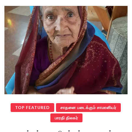
TOP FEATURED
சாதனை படைக்கும் சாமானியர்
பாரதி திலகர்