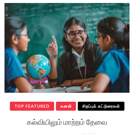
TOP FEATURED
கனலி
சிறப்புக் கட்டுரைகள்
கல்வியிலும் மாற்றம் தேவை