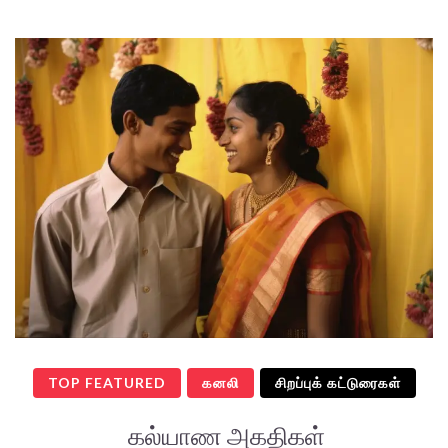
TOP FEATURED
கனலி
சிறப்புக் கட்டுரைகள்
கல்யாண அகதிகள்