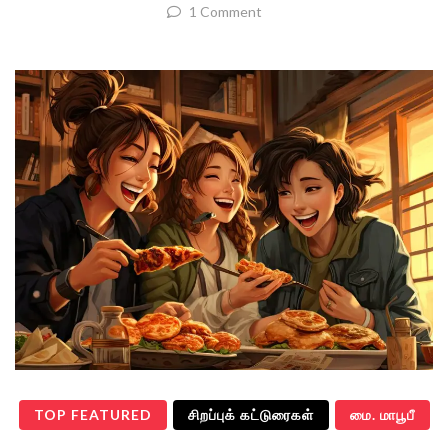
1 Comment
TOP FEATURED
சிறப்புக் கட்டுரைகள்
மை. மாபூபீ