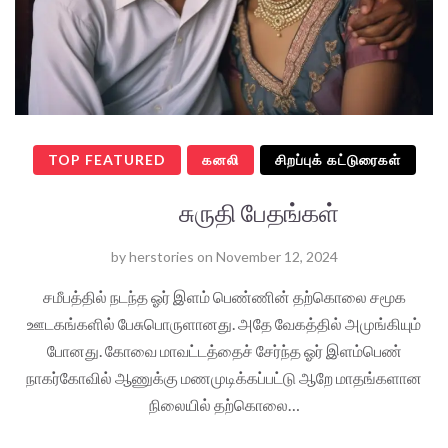
TOP FEATURED
கனலி
சிறப்புக் கட்டுரைகள்
சுருதி பேதங்கள்
by
herstories
on
November 12, 2024
சமீபத்தில் நடந்த ஓர் இளம் பெண்ணின் தற்கொலை சமூக
ஊடகங்களில் பேசுபொருளானது. அதே வேகத்தில் அமுங்கியும்
போனது. கோவை மாவட்டத்தைச் சேர்ந்த ஓர் இளம்பெண்
நாகர்கோவில் ஆணுக்கு மணமுடிக்கப்பட்டு ஆறே மாதங்களான
நிலையில் தற்கொலை…