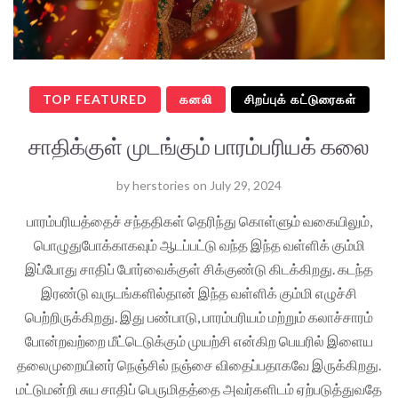
TOP FEATURED
கனலி
சிறப்புக் கட்டுரைகள்
சாதிக்குள் முடங்கும் பாரம்பரியக் கலை
by
herstories
on
July 29, 2024
பாரம்பரியத்தைச் சந்ததிகள் தெரிந்து கொள்ளும் வகையிலும்,
பொழுதுபோக்காகவும் ஆடப்பட்டு வந்த இந்த வள்ளிக் கும்மி
இப்போது சாதிப் போர்வைக்குள் சிக்குண்டு கிடக்கிறது. கடந்த
இரண்டு வருடங்களில்தான் இந்த வள்ளிக் கும்மி எழுச்சி
பெற்றிருக்கிறது. இது பண்பாடு, பாரம்பரியம் மற்றும் கலாச்சாரம்
போன்றவற்றை மீட்டெடுக்கும் முயற்சி என்கிற பெயரில் இளைய
தலைமுறையினர் நெஞ்சில் நஞ்சை விதைப்பதாகவே இருக்கிறது.
மட்டுமன்றி சுய சாதிப் பெருமிதத்தை அவர்களிடம் ஏற்படுத்துவதே