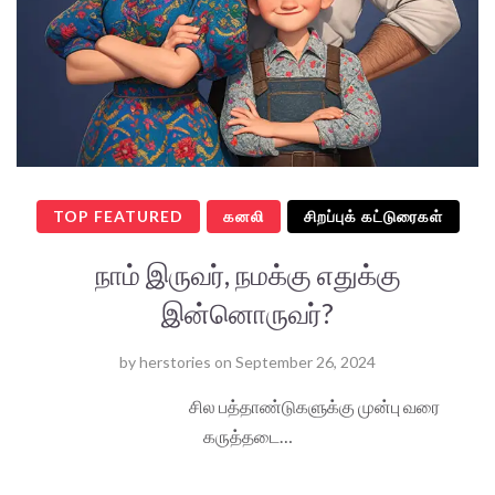
TOP FEATURED
கனலி
சிறப்புக் கட்டுரைகள்
நாம் இருவர், நமக்கு எதுக்கு
இன்னொருவர்?
by
herstories
on
September 26, 2024
சில பத்தாண்டுகளுக்கு முன்பு வரை
கருத்தடை…