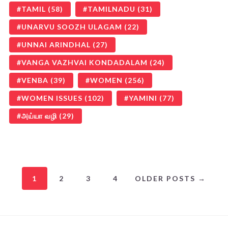
TAMIL
(58)
TAMILNADU
(31)
UNARVU SOOZH ULAGAM
(22)
UNNAI ARINDHAL
(27)
VANGA VAZHVAI KONDADALAM
(24)
VENBA
(39)
WOMEN
(256)
WOMEN ISSUES
(102)
YAMINI
(77)
அய்யா வழி
(29)
1
2
3
4
OLDER POSTS →