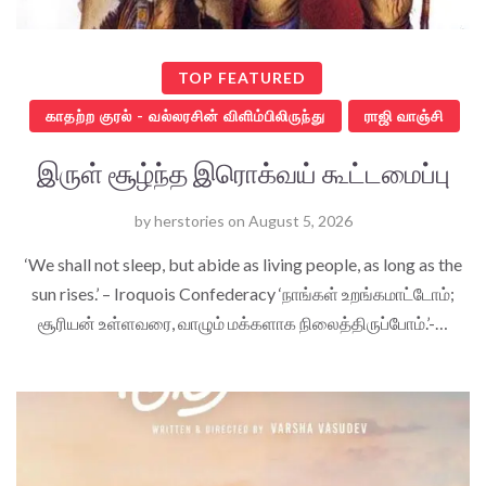
TOP FEATURED
காதற்ற குரல் - வல்லரசின் விளிம்பிலிருந்து
ராஜி வாஞ்சி
இருள் சூழ்ந்த இரொக்வய் கூட்டமைப்பு
by
herstories
on
August 5, 2026
‘We shall not sleep, but abide as living people, as long as the
sun rises.’ – Iroquois Confederacy ‘நாங்கள் உறங்கமாட்டோம்;
சூரியன் உள்ளவரை, வாழும் மக்களாக நிலைத்திருப்போம்.’-…