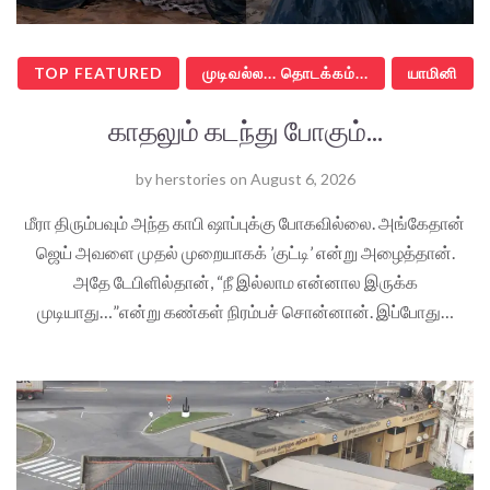
TOP FEATURED
முடிவல்ல... தொடக்கம்...
யாமினி
காதலும் கடந்து போகும்...
by
herstories
on
August 6, 2026
மீரா திரும்பவும் அந்த காபி ஷாப்புக்கு போகவில்லை. அங்கேதான்
ஜெய் அவளை முதல் முறையாகக் ’குட்டி’ என்று அழைத்தான்.
அதே டேபிளில்தான், “நீ இல்லாம என்னால இருக்க
முடியாது…”என்று கண்கள் நிரம்பச் சொன்னான். இப்போது…