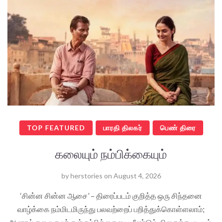
TOP FEATURED
பாரதி திலகர்
பெண் திரை
கலையும் நம்பிக்கையும்
by
herstories
on
August 4, 2026
‘சின்ன சின்ன ஆசை’ – திரைப்படம் குறித்த ஒரு சிந்தனை
வாழ்க்கை நம்மிடமிருந்து பலவற்றைப் பறித்துக்கொள்ளலாம்;