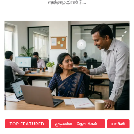
ஏறத்தாழ இரண்டு…
TOP FEATURED
முடிவல்ல... தொடக்கம்...
யாமினி