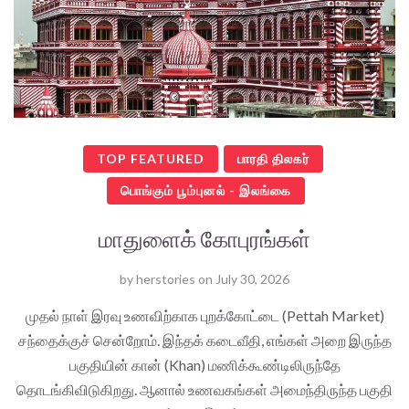
TOP FEATURED
பாரதி திலகர்
பொங்கும் பூம்புனல் - இலங்கை
மாதுளைக் கோபுரங்கள்
by
herstories
on
July 30, 2026
முதல் நாள் இரவு உணவிற்காக புறக்கோட்டை (Pettah Market)
சந்தைக்குச் சென்றோம். இந்தக் கடைவீதி, எங்கள் அறை இருந்த
பகுதியின் கான் (Khan) மணிக்கூண்டிலிருந்தே
தொடங்கிவிடுகிறது. ஆனால் உணவகங்கள் அமைந்திருந்த பகுதி