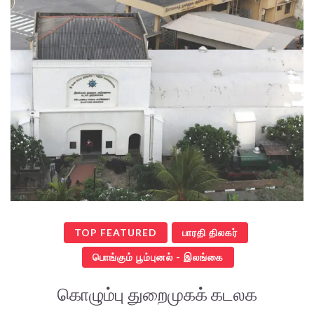
TOP FEATURED
பாரதி திலகர்
பொங்கும் பூம்புனல் - இலங்கை
கொழும்பு துறைமுகக் கடலக