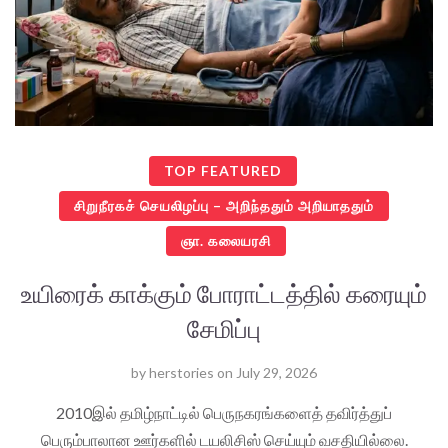
TOP FEATURED
சிறுநீரகச் செயலிழப்பு – அறிந்ததும் அறியாததும்
ஞா. கலையரசி
உயிரைக் காக்கும் போராட்டத்தில் கரையும்
சேமிப்பு
by
herstories
on
July 29, 2026
2010இல் தமிழ்நாட்டில் பெருநகரங்களைத் தவிர்த்துப்
பெரும்பாலான ஊர்களில் டயலிசிஸ் செய்யும் வசதியில்லை.