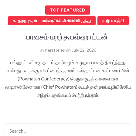
TOP FEATURED
காதற்ற குரல் - வல்லரசின் விளிம்பிலிருந்து
ராஜி வாஞ்சி
பரவசம் மறந்த பவ்ஹாட்டன்
by
herstories
on
July 22, 2026
பவ்ஹாட்டன் சமுதாயம் தாய்வழிச் சமுதாயமாகத் திகழ்ந்தது
என்பது பலருக்கு வியப்பைத் தரலாம். பவ்ஹாட்டன் கூட்டமைப்பின்
(Powhatan Confederacy) பெருங்குடித் தலைவரான
வாஹுன்சேனாகா (Chief Powhatan) கூடத் தன் தாய்வழியிலேயே
அந்தப் பதவியைப் பெற்றிருந்தார்.