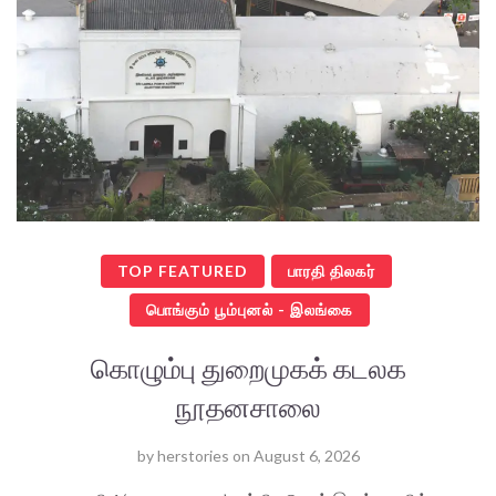
TOP FEATURED
பாரதி திலகர்
பொங்கும் பூம்புனல் - இலங்கை
கொழும்பு துறைமுகக் கடலக
நூதனசாலை
by
herstories
on
August 6, 2026