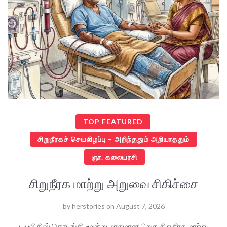
TOP FEATURED
சிறுநீரகச் செயலிழப்பு – அறிந்ததும் அறியாததும்
ஞா. கலையரசி
சிறுநீரக மாற்று அறுவை சிகிச்சை
by
herstories
on
August 7, 2026
டயலிசிஸ் தொடங்கி மூன்று மாதமான பிறகு சிறுநீரக மாற்று