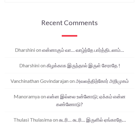
Recent Comments
Dharshini
on
என்னாகும் வா… வாழ்ந்தே பார்த்திடலாம்…
Dharshini
on
கிழக்காக இருந்தால் இருள் சேராதே !
Vanchinathan Govindarajan
on
அவலத்திற்கோர் அறிமுகம்
Manoramya
on
என்ன இல்லை உன்னோடு; ஏக்கம் என்ன
கண்ணோடு?
Thulasi Thulasima
on
சுடரி… சுடரி… இருளில் ஏங்காதே…