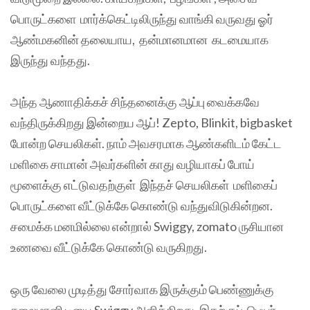
பொருட்களை மார்க்கெட்டிலிருந்து வாங்கி வருவது ஓர்
ஆண்மகனின் தலையாய, தன்மானமான கடமையாக
இருந்து வந்தது.
அந்த ஆணாதிக்கச் சிந்தனைக்கு ஆப்பு வைக்கவே
வந்திருக்கிறது இன்றைய ஆப்! Zepto, Blinkit, bigbasket
போன்ற செயலிகள். நாம் அவசரமாக ஆண்களிடம் கேட்ட
மளிகை சாமான் அவர்களின் காது வழியாகப் போய்
மூளைக்கு எட்டுவதற்குள் இந்தச் செயலிகள் மளிகைப்
பொருட்களை வீட்டுக்கே கொண்டு வந்துவிடுகின்றன.
சமைக்க மனமில்லை என்றால் Swiggy, zomato ருசியான
உணவை வீட்டுக்கே கொண்டு வருகிறது.
ஒரு வேலை முடித்து சோர்வாக இருக்கும் பெண்ணுக்கு