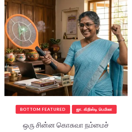
BOTTOM FEATURED
ஜா. கிறிஸ்டி பெமிலா
ஒரு சின்ன கொசுவா நம்மைச்