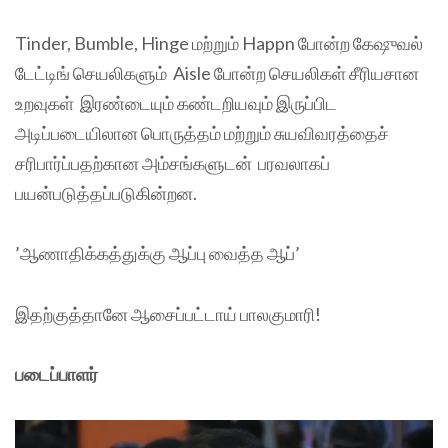
Tinder, Bumble, Hinge மற்றும் Happn போன்ற கேஷுவல்
டேட்டிங் செயலிகளும் Aisle போன்ற செயலிகள் சீரியசான
உறவுகள் இரண்டையும் கண்டறியவும் இருப்பிட
அடிப்படையிலான பொருத்தம் மற்றும் சுயவிவரத்தைச்
சரிபார்ப்பதற்கான அம்சங்களுடன் பரவலாகப்
பயன்படுத்தப்படுகின்றன.
’ஆணாதிக்கத்துக்கு ஆப்பு வைத்த ஆப்’
இதற்குத்தானே ஆசைப்பட்டாய் பாலகுமாரி!
படைப்பாளர்