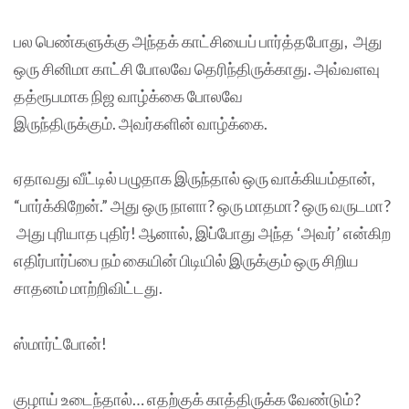
பல பெண்களுக்கு அந்தக் காட்சியைப் பார்த்தபோது, அது
ஒரு சினிமா காட்சி போலவே தெரிந்திருக்காது. அவ்வளவு
தத்ரூபமாக நிஜ வாழ்க்கை போலவே
இருந்திருக்கும். அவர்களின் வாழ்க்கை.
ஏதாவது வீட்டில் பழுதாக இருந்தால் ஒரு வாக்கியம்தான்,
“பார்க்கிறேன்.” அது ஒரு நாளா? ஒரு மாதமா? ஒரு வருடமா?
அது புரியாத புதிர்! ஆனால், இப்போது அந்த ‘அவர்’ என்கிற
எதிர்பார்ப்பை நம் கையின் பிடியில் இருக்கும் ஒரு சிறிய
சாதனம் மாற்றிவிட்டது.
ஸ்மார்ட்போன்!
குழாய் உடைந்தால்… எதற்குக் காத்திருக்க வேண்டும்?