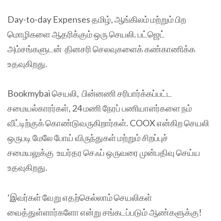
Day-to-day Expenses தமிழ், ஆங்கிலம் மற்றும் பிற
மொழிகளை ஆதரிக்கும் ஒரு செயலி. பட்ஜெட்
அம்சங்களுடன் தினசரி செலவுகளைக் கண்காணிக்க
உதவுகிறது.
Bookmybai செயலி, பின்னணி சரிபார்க்கப்பட்ட
சமையல்காரர்கள், 24 மணி நேரப் பணியாளர்களை நம்
வீட்டிற்குக் கொண்டுவருகிறார்கள். COOX என்கிற செயலி
ஒருபடி மேலே போய் விருந்துகள் மற்றும் சிறப்புச்
சமையலுக்கு உயர்தர செஃப் ஒருவரை முன்பதிவு செய்ய
உதவுகிறது.
‘இவர்கள் வேறு எதற்கெல்லாம் செயலிகள்
வைத்துள்ளார்களோ என்று சங்கடப்படும் ஆண்களுக்கு!