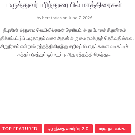
மருத்துவர் பரிந்துரையில் மாத்திரைகள்
by
herstories
on
June 7, 2026
நிழலின் அருமை வெயிலில்தான் தெரியும். அது போலச் சிறுநீரகம்
ாதிக்கப்பட்டுப் பழுதாகும் வரை அதன் அருமை நமக்குத் தெரிவதில்லை.
சிறுநீரகம் என்றால் ரத்தத்திலிருந்து கழிவுப் பொருட்களை வடிகட்டிச்
சுத்தப்படுத்தும் ஓர் உறுப்பு. அது ரத்தத்திலிருந்து…
TOP FEATURED
குழந்தை வளர்ப்பு 2.0
மரு. நா. கங்கா