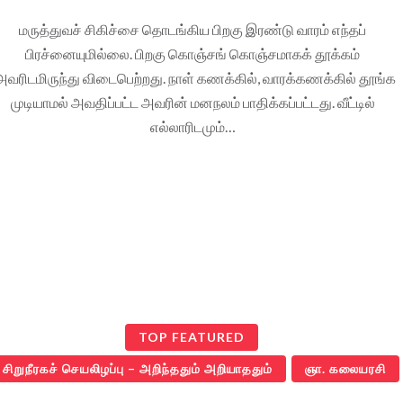
மருத்துவச் சிகிச்சை தொடங்கிய பிறகு இரண்டு வாரம் எந்தப்
பிரச்னையுமில்லை. பிறகு கொஞ்சங் கொஞ்சமாகக் தூக்கம்
வரிடமிருந்து விடைபெற்றது. நாள் கணக்கில், வாரக்கணக்கில் தூங்க
முடியாமல் அவதிப்பட்ட அவரின் மனநலம் பாதிக்கப்பட்டது. வீட்டில்
எல்லாரிடமும்…
TOP FEATURED
சிறுநீரகச் செயலிழப்பு – அறிந்ததும் அறியாததும்
ஞா. கலையரசி