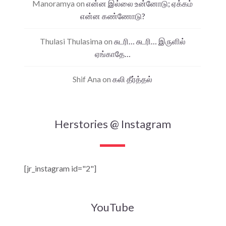
Manoramya
on
என்ன இல்லை உன்னோடு; ஏக்கம்
என்ன கண்ணோடு?
Thulasi Thulasima
on
சுடரி… சுடரி… இருளில்
ஏங்காதே…
Shif Ana
on
கலி தீர்த்தல்
Herstories @ Instagram
[jr_instagram id="2"]
YouTube