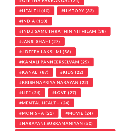
GEETHA PAKKANGAL
(24)
HEALTH
(40)
HISTORY
(32)
INDIA
(110)
INDU SAMUTHRATHIN NITHILAM
(38)
JANSI SHAHI
(27)
J DEEPA LAKSHMI
(56)
KAMALI PANNEERSELVAM
(25)
KANALI
(87)
KIDS
(22)
KRISHNAPRIYA NARAYAN
(22)
LIFE
(24)
LOVE
(27)
MENTAL HEALTH
(24)
MONISHA
(21)
MOVIE
(24)
NARAYANI SUBRAMANIYAN
(50)