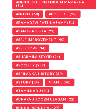
NENJUKKUL PEITHIDUM MAMAZHAI
(31)
NOVEL
(68)
POLITICS
(22)
RAMADEVI RATHNASAMY
(51)
SANTHA SEELA
(21)
SELF IMPROVEMENT
(40)
SELF LOVE
(34)
SHARMILA SEYYID
(24)
SOCIETY
(239)
SRILANKA HISTORY
(30)
STORY
(54)
TAMIL
(58)
TAMILNADU
(31)
UNARVU SOOZH ULAGAM
(22)
UNNAI ARINDHAL
(27)