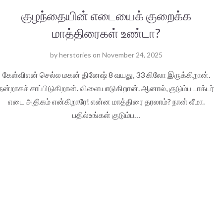
குழந்தையின் எடையைக் குறைக்க
மாத்திரைகள் உண்டா?
by
herstories
on
November 24, 2025
கேள்விஎன் செல்ல மகன் தினேஷ் 8 வயது, 33 கிலோ இருக்கிறான்.
நன்றாகச் சாப்பிடுகிறான். விளையாடுகிறான். ஆனால், குடும்ப டாக்டர்
எடை அதிகம் என்கிறாரே! என்ன மாத்திரை தரலாம்? நான் லீமா.
பதில்உங்கள் குடும்ப…