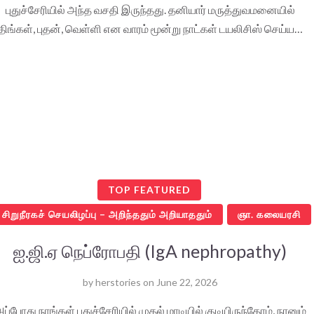
புதுச்சேரியில் அந்த வசதி இருந்தது. தனியார் மருத்துவமனையில்
திங்கள், புதன், வெள்ளி என வாரம் மூன்று நாட்கள் டயலிசிஸ் செய்ய…
TOP FEATURED
சிறுநீரகச் செயலிழப்பு – அறிந்ததும் அறியாததும்
ஞா. கலையரசி
ஐ.ஜி.ஏ நெப்ரோபதி (IgA nephropathy)
by
herstories
on
June 22, 2026
ப்போது நாங்கள் புதுச்சேரியில் முதல் மாடியில் குடியிருந்தோம், நானும்