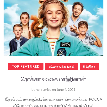
TOP FEATURED
சுட்டீஸ் பக்கங்கள்
ரித்திகா
ரொக்கா உலகை மாற்றினாள்
by
herstories
on
June 4, 2021
இந்தப் படம் எனக்குப் பிடிக்க காரணம் என்னவென்றால், ROCCA
எப்பொழுதும், எது நடந்தாலும் மகிழ்ச்சியாக இருப்பாள்;