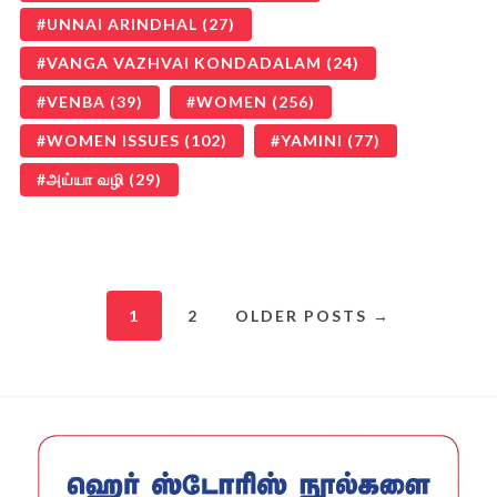
UNNAI ARINDHAL
(27)
VANGA VAZHVAI KONDADALAM
(24)
VENBA
(39)
WOMEN
(256)
WOMEN ISSUES
(102)
YAMINI
(77)
அய்யா வழி
(29)
1
2
OLDER POSTS →