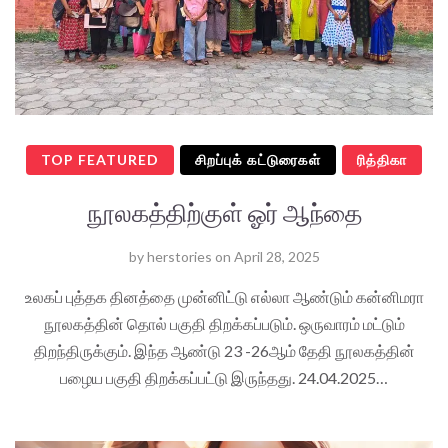
TOP FEATURED
சிறப்புக் கட்டுரைகள்
ரித்திகா
நூலகத்திற்குள் ஓர் ஆந்தை
by
herstories
on
April 28, 2025
உலகப் புத்தக தினத்தை முன்னிட்டு எல்லா ஆண்டும் கன்னிமரா
நூலகத்தின் தொல் பகுதி திறக்கப்படும். ஒருவாரம் மட்டும்
திறந்திருக்கும். இந்த ஆண்டு 23 -26ஆம் தேதி நூலகத்தின்
பழைய பகுதி திறக்கப்பட்டு இருந்தது. 24.04.2025…