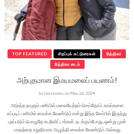
TOP FEATURED
சிறப்புக் கட்டுரைகள்
ரித்திகா
ரித்திகா டைம்
அற்புதமான இமயமலைப் பயணம்!
by
herstories
on
May 26, 2024
அடுத்த நாளும் பனியில் மலையேற்றம் செய்தோம். கால்களை
எப்படிப் பனியில் வைக்க வேண்டும் என்று இந்த கேம்பில் இருந்து
புறப்படும் பொழுதே கூறிவிட்டார்கள். நடக்கும்போது, ஒன்று முன்
பாதத்தை உறுதியாக அழுத்தி வைக்க வேண்டும் அல்லது