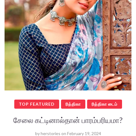
TOP FEATURED
ரித்திகா
ரித்திகா டைம்
சேலை கட்டினால்தான் பாரம்பரியமா?
by
herstories
on
February 19, 2024