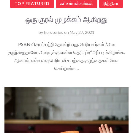
TOP FEATURED
சுட்டீஸ் பக்கங்கள்
ரித்திகா
ஒரு குரல் முழக்கம் ஆகிறது
by
herstories
on
May 27, 2021
PSBB விசயம் பற்றி தோன்றியது. பெரியவர்கள், ‘அவ
குழந்தைதானே, அவளுக்கு என்ன தெரியும்?’ அப்படிங்கிறாங்க.
ஆனால், எவ்வளவு பெரிய விசயத்தை குழந்தைகள் மேல
செய்றாங்க…