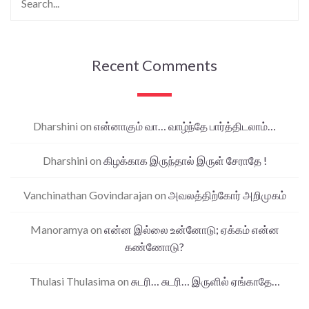
Recent Comments
Dharshini
on
என்னாகும் வா… வாழ்ந்தே பார்த்திடலாம்…
Dharshini
on
கிழக்காக இருந்தால் இருள் சேராதே !
Vanchinathan Govindarajan
on
அவலத்திற்கோர் அறிமுகம்
Manoramya
on
என்ன இல்லை உன்னோடு; ஏக்கம் என்ன
கண்ணோடு?
Thulasi Thulasima
on
சுடரி… சுடரி… இருளில் ஏங்காதே…