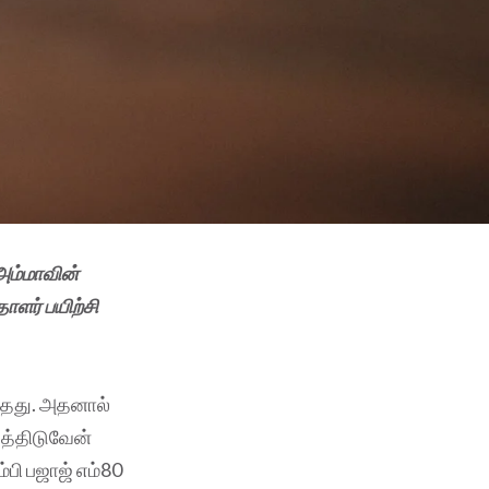
‘அம்மாவின்
ாளர் பயிற்சி
ந்தது. அதனால்
ுத்திடுவேன்
்பி பஜாஜ் எம்80