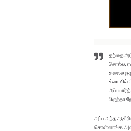
தந்தை அடு
சொல்ல, ஏன
தலைல ஒரு 
க்ளாஸில் 
அப்ப பார்
பிருந்தா த
அப்ப அந்த ஆசிரியர
சொன்னாங்க. அவங்