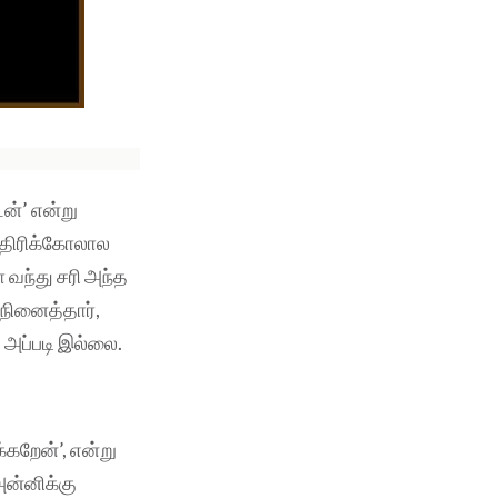
ன்’ என்று
த்திரிக்கோலால
 வந்து சரி அந்த
 நினைத்தார்,
 அப்படி இல்லை.
க்கறேன்’, என்று
அன்னிக்கு