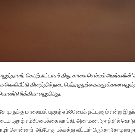
எழுத்தாளர், செயற்பாட்டாளர் திரு. சாலை செல்வம் அவர்களின் 
தக வெளியீட்டு தினத்தில் நடைபெற்ற குழந்தைகளுக்கான எழுத்த
ுகொண்டு ரித்திகா எழுதியது.
ா தோழருக்கு மாலையில் பஜாஜ் எம்80 பைக் ஓட்டணும் என்று இரு
ருடைய பஜாஜ் எம்80 பைக்கை வாங்கி, அரைமணி நேரத்தில் கொட
ோழர் சொன்னார். அப்போது பக்கத்து வீட்டார் பிருந்தா தோழரை நம