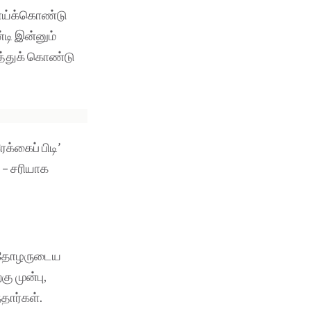
போய்க்கொண்டு
்டி இன்னும்
ித்துக் கொண்டு
க்கைப் பிடி’
 – சரியாக
தா தோழருடைய
ு முன்பு,
்தார்கள்.