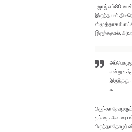
பஜாஜ் எம்80 பைக
இருந்த பஸ் திடீர
ஸ்மூத்தாக போய்க
இருந்ததால், அவரா
அப்பொழுது
என்று கத்
இருந்தது.
ஃ
பிருந்தா தோழருக
தந்தை அவரை பள்ள
பிருந்தா தோழர் வீட