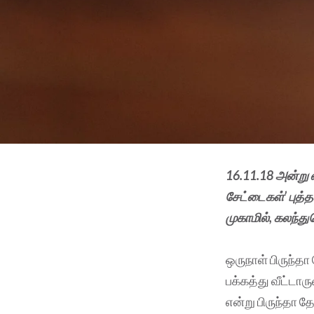
16.11.18 அன்று 
சேட்டைகள்’ புத்
முகாமில், கலந்த
ஒருநாள் பிருந்த
பக்கத்து வீட்டா
என்று பிருந்தா த