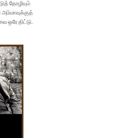
்டுத் தோழியும்
 அம்மாவுக்குத்
ாவை ஒரே திட்டு.