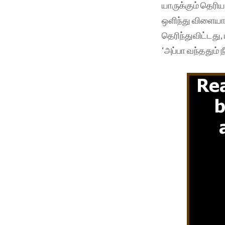
யாருக்கும் தெரியா
ஒளிந்து விளையாட
தெரிந்துவிட்டது,
‘அப்பா வந்ததும்