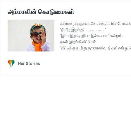
அம்மாவின் கொடுமைகள்
க்ளாஸ் முடிஞ்சவுடனே, ஸ்கூட்டரில் போய்
‘நீ கீழ இறங்கு’ ‘…. …. ….. ’
‘இப்ப இறங்குறியா இல்லையா’ என்றார்.
நான் இறங்கிவிட்டேன்.
‘வீட்டிற்கு நடந்து தானாகவே நீ வா’ என்று
Her Stories