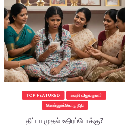
TOP FEATURED
சுமதி விஜயகுமார்
பெண்ணுக்கொரு நீதி
தீட்டா முதல் உதிரப்போக்கு?