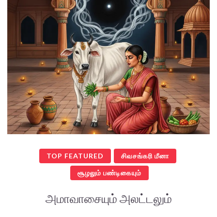
TOP FEATURED
சிவசங்கரி மீனா
சூழலும் பண்டிகையும்
அமாவாசையும் அலட்டலும்