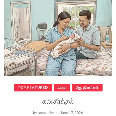
TOP FEATURED
கதை
ஜெ. தீபலட்சுமி
கலி தீர்த்தல்
by
herstories
on
June 17, 2026