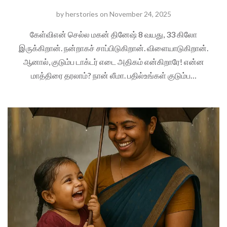
by
herstories
on
November 24, 2025
கேள்விஎன் செல்ல மகன் தினேஷ் 8 வயது, 33 கிலோ
இருக்கிறான். நன்றாகச் சாப்பிடுகிறான். விளையாடுகிறான்.
ஆனால், குடும்ப டாக்டர் எடை அதிகம் என்கிறாரே! என்ன
மாத்திரை தரலாம்? நான் லீமா. பதில்உங்கள் குடும்ப…