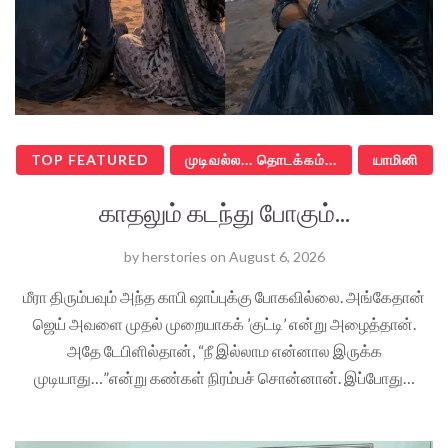
TOP FEATURED
முடிவல்ல... தொடக்கம்...
யாமினி
காதலும் கடந்து போகும்...
by
herstories
on
August 6, 2026
மீரா திரும்பவும் அந்த காபி ஷாப்புக்கு போகவில்லை. அங்கேதான்
ஜெய் அவளை முதல் முறையாகக் ’குட்டி’ என்று அழைத்தான்.
அதே டேபிளில்தான், “நீ இல்லாம என்னால இருக்க
முடியாது…”என்று கண்கள் நிரம்பச் சொன்னான். இப்போது…