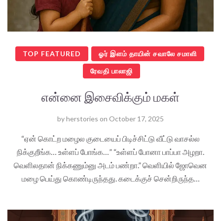
TOP FEATURED
ஓர் இளம் தாயின் சவாலே சமாளி
ரேவதி பாலாஜி
என்னை இசைவிக்கும் மகள்
by
herstories
on
October 17, 2025
“ஏன் கொட்ற மழைல குடையைப் பிடிச்சிட்டு வீட்டு வாசல்ல
நிக்குறீங்க… உள்ளப் போங்க…” “உள்ளப் போனா பாப்பா அழறா.
வெளிலதான் நிக்கணும்னு அடம் பண்றா.” வெளியில் ஜோவென
மழை பெய்து கொண்டிருந்தது. கடைக்குச் சென்றிருந்த…