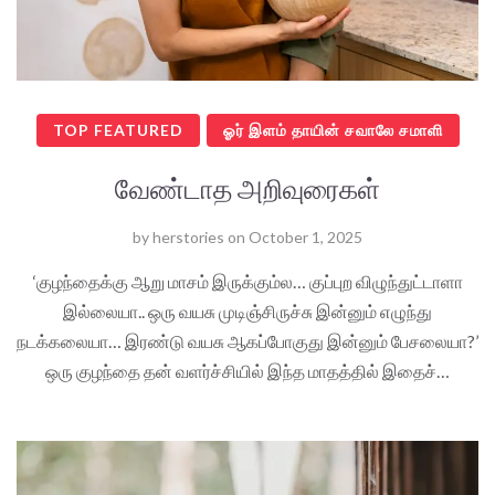
TOP FEATURED
ஓர் இளம் தாயின் சவாலே சமாளி
வேண்டாத அறிவுரைகள்
by
herstories
on
October 1, 2025
‘குழந்தைக்கு ஆறு மாசம் இருக்கும்ல… குப்புற விழுந்துட்டாளா
இல்லையா.. ஒரு வயசு முடிஞ்சிருச்சு இன்னும் எழுந்து
நடக்கலையா… இரண்டு வயசு ஆகப்போகுது இன்னும் பேசலையா?’
ஒரு குழந்தை தன் வளர்ச்சியில் இந்த மாதத்தில் இதைச்…