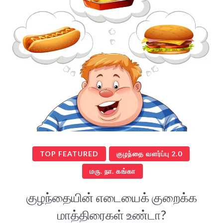
TOP FEATURED
குழந்தை வளர்ப்பு 2.0
மரு. நா. கங்கா
குழந்தையின் எடையைக் குறைக்க
மாத்திரைகள் உண்டா?