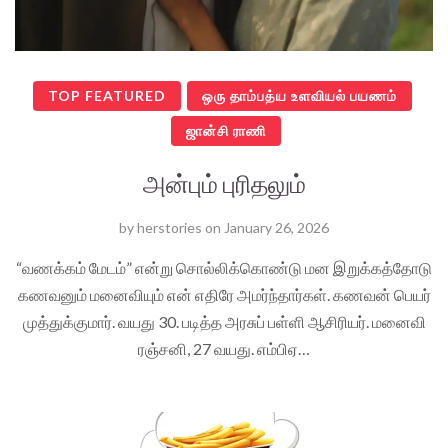
TOP FEATURED
ஒரு தாம்பத்ய உளவியல் பயணம்
ஜான்சி ராணி
அன்பும் புரிதலும்
by
herstories
on
January 26, 2026
“வணக்கம் மேடம்” என்று சொல்லிக்கொண்டு மன இறுக்கத்தோடு
கணவனும் மனைவியும் என் எதிரே அமர்ந்தார்கள். கணவன் பெயர்
முத்துக்குமார். வயது 30. படித்த அரசுப் பள்ளி ஆசிரியர். மனைவி
ரஞ்சனி, 27 வயது. எம்பிஏ…