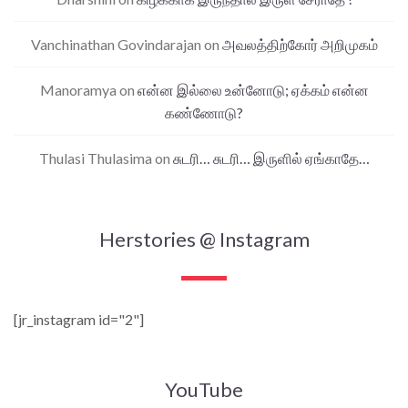
Vanchinathan Govindarajan
on
அவலத்திற்கோர் அறிமுகம்
Manoramya
on
என்ன இல்லை உன்னோடு; ஏக்கம் என்ன
கண்ணோடு?
Thulasi Thulasima
on
சுடரி… சுடரி… இருளில் ஏங்காதே…
Herstories @ Instagram
[jr_instagram id="2"]
YouTube