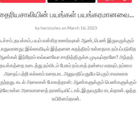
தைரியசாலியின் பயங்கள் பயங்கரமானவை...
by
herstories
on
March 16, 2023
கூச்சம், தயக்கம், பயம் என்கிற உணர்வுகள் ஆண், பெண் இருவருக்கும்
ொதுவானது; இல்லாவிடில் இத்தனை சுதந்திரம் உள்ளதாக நம்பப்படுகிற
ஆண்கள் இந்நேரம் எவ்வளவோ சாதித்திருக்க முடியும்தானே? அந்தத்
தயக்கத்தை உடைத்து நம்மிடம் பேசும் நம்பகத் தன்மை வரவும், நம்மை
அதைப் பற்றி எல்லாம் உரையாட அனுமதிப்பதுமே பெரும் சவாலாக
ருந்தது. கடல் அலைகள் போலத்தான்; ஆண்களுக்கும் பெண்களுக்கும்
டுவே உள்ள அலைகளைத் தாண்டிவிட்டால், இருவருமே கடல்தான். ஒத்த
உயிரினம்தான்.