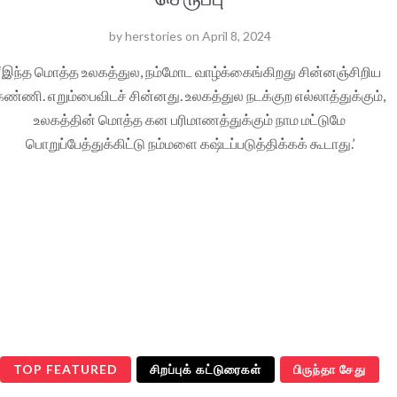
by
herstories
on
April 8, 2024
‘இந்த மொத்த உலகத்துல, நம்மோட வாழ்க்கைங்கிறது சின்னஞ்சிறிய
கண்ணி. எறும்பைவிடச் சின்னது. உலகத்துல நடக்குற எல்லாத்துக்கும்,
உலகத்தின் மொத்த கன பரிமாணத்துக்கும் நாம மட்டுமே
பொறுப்பேத்துக்கிட்டு நம்மளை கஷ்டப்படுத்திக்கக் கூடாது.’
TOP FEATURED
சிறப்புக் கட்டுரைகள்
பிருந்தா சேது