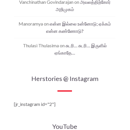
Vanchinathan Govindarajan
on
அவலத்திற்கோர்
அறிமுகம்
Manoramya
on
என்ன இல்லை உன்னோடு; ஏக்கம்
என்ன கண்ணோடு?
Thulasi Thulasima
on
சுடரி… சுடரி… இருளில்
ஏங்காதே…
Herstories @ Instagram
[jr_instagram id="2"]
YouTube