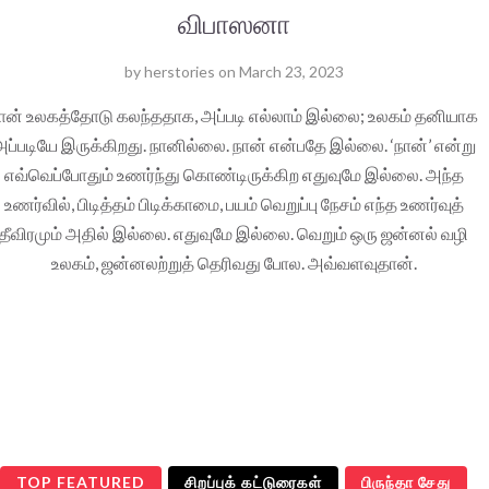
விபாஸனா
by
herstories
on
March 23, 2023
ான் உலகத்தோடு கலந்ததாக, அப்படி எல்லாம் இல்லை; உலகம் தனியாக
ப்படியே இருக்கிறது. நானில்லை. நான் என்பதே இல்லை. ‘நான்’ என்று
எவ்வெப்போதும் உணர்ந்து கொண்டிருக்கிற எதுவுமே இல்லை. அந்த
உணர்வில், பிடித்தம் பிடிக்காமை, பயம் வெறுப்பு நேசம் எந்த உணர்வுத்
தீவிரமும் அதில் இல்லை. எதுவுமே இல்லை. வெறும் ஒரு ஜன்னல் வழி
உலகம், ஜன்னலற்றுத் தெரிவது போல. அவ்வளவுதான்.
TOP FEATURED
சிறப்புக் கட்டுரைகள்
பிருந்தா சேது