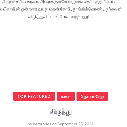
அந்தச் சிறிய உருவம் அறைக்குள்ளே வருவது தெரிந்தது. “ம்மா …”
லலிதாவின் ஒன்றரை வயது மகன் கோபி, தூங்கிக்கொண்டிருந்தவன்
விழித்துவிட்டான் போல. ராஜு பதறி…
TOP FEATURED
கதை
பிருந்தா சேது
விருந்து
by
herstories
on
September 25, 2024