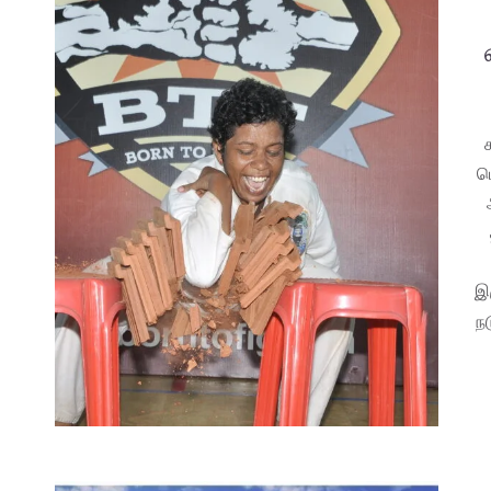
ப
இ
ந