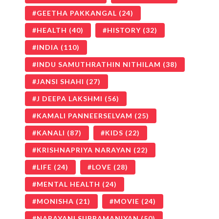
GEETHA PAKKANGAL
(24)
HEALTH
(40)
HISTORY
(32)
INDIA
(110)
INDU SAMUTHRATHIN NITHILAM
(38)
JANSI SHAHI
(27)
J DEEPA LAKSHMI
(56)
KAMALI PANNEERSELVAM
(25)
KANALI
(87)
KIDS
(22)
KRISHNAPRIYA NARAYAN
(22)
LIFE
(24)
LOVE
(28)
MENTAL HEALTH
(24)
MONISHA
(21)
MOVIE
(24)
NARAYANI SUBRAMANIYAN
(50)