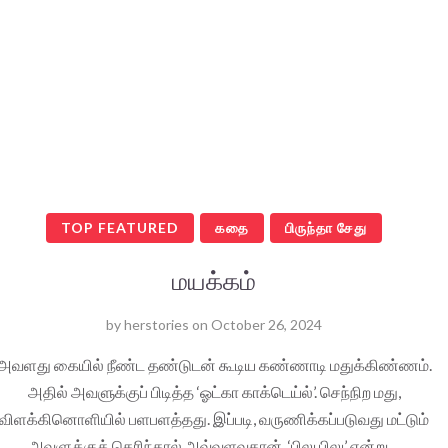
TOP FEATURED
கதை
பிருந்தா சேது
மயக்கம்
by
herstories
on
October 26, 2024
அவளது கையில் நீண்ட தண்டுடன் கூடிய கண்ணாடி மதுக்கிண்ணம்.
அதில் அவளுக்குப் பிடித்த ‘ஓட்கா காக்டெய்ல்’. செந்நிற மது,
விளக்கினொளியில் பளபளத்தது. இப்படி, வருணிக்கப்படுவது மட்டும்
அவளுக்குத் தெரிந்தால் அவ்வளவுதான். ‘பிலு பிலு’ என்று…