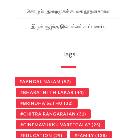
கொழும்பு துறைமுகக் கடலக நூதனசாலை
இருள் சூழ்ந்த இரொக்வய் கூட்டமைப்பு
Tags
AANGAL NALAM
(57)
BHARATHI THILAKAR
(44)
BRINDHA SETHU
(32)
CHITRA RANGARAJAN
(31)
CINEMAVUKKU VAREEGALA?
(25)
EDUCATION
(29)
FAMILY
(138)