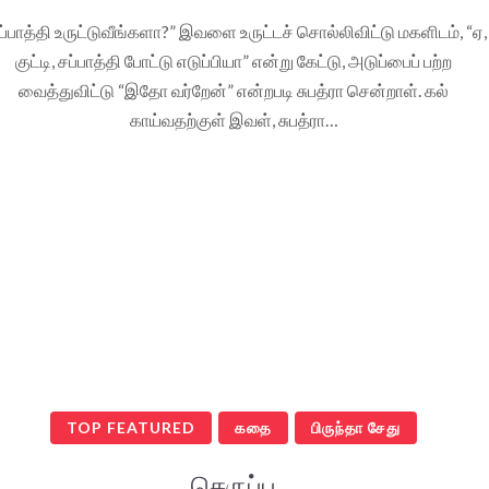
ப்பாத்தி உருட்டுவீங்களா?” இவளை உருட்டச் சொல்லிவிட்டு மகளிடம், “ஏ,
குட்டி, சப்பாத்தி போட்டு எடுப்பியா” என்று கேட்டு, அடுப்பைப் பற்ற
வைத்துவிட்டு “இதோ வர்றேன்” என்றபடி சுபத்ரா சென்றாள். கல்
காய்வதற்குள் இவள், சுபத்ரா…
TOP FEATURED
கதை
பிருந்தா சேது
செருப்பு