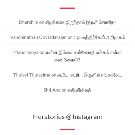
Dharshini
on
கிழக்காக இருந்தால் இருள் சேராதே !
Vanchinathan Govindarajan
on
அவலத்திற்கோர் அறிமுகம்
Manoramya
on
என்ன இல்லை உன்னோடு; ஏக்கம் என்ன
கண்ணோடு?
Thulasi Thulasima
on
சுடரி… சுடரி… இருளில் ஏங்காதே…
Shif Ana
on
கலி தீர்த்தல்
Herstories @ Instagram