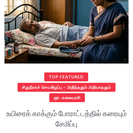
TOP FEATURED
சிறுநீரகச் செயலிழப்பு – அறிந்ததும் அறியாததும்
ஞா. கலையரசி
உயிரைக் காக்கும் போராட்டத்தில் கரையும்
சேமிப்பு