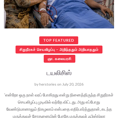
TOP FEATURED
சிறுநீரகச் செயலிழப்பு – அறிந்ததும் அறியாததும்
ஞா. கலையரசி
டயலிசிஸ்
by
herstories
on
July 20, 2026
‘என்றோ ஒரு நாள் வரப் போகிறது என்று நினைத்திருந்த சிறுநீரகச்
செயலிழப்பு முடிவில் வந்தே விட்டது. அது எப்போது
வேண்டுமானாலும் நிகழலாம் என்பதை எதிர்பார்த்துதான், கடந்த
மருத்துவச் சோதனையின் போதே மருத்துவர் ஃபிஸ்டுலா