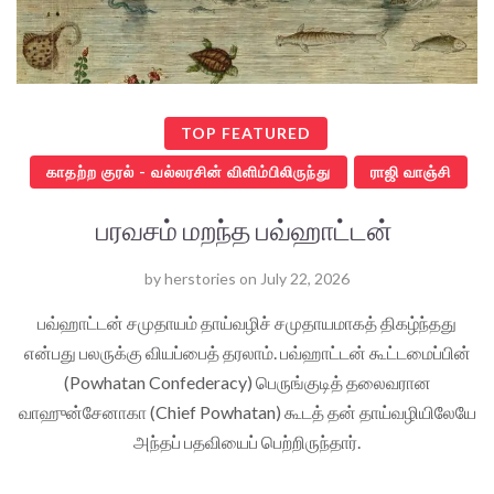
TOP FEATURED
காதற்ற குரல் - வல்லரசின் விளிம்பிலிருந்து
ராஜி வாஞ்சி
பரவசம் மறந்த பவ்ஹாட்டன்
by
herstories
on
July 22, 2026
பவ்ஹாட்டன் சமுதாயம் தாய்வழிச் சமுதாயமாகத் திகழ்ந்தது
என்பது பலருக்கு வியப்பைத் தரலாம். பவ்ஹாட்டன் கூட்டமைப்பின்
(Powhatan Confederacy) பெருங்குடித் தலைவரான
வாஹுன்சேனாகா (Chief Powhatan) கூடத் தன் தாய்வழியிலேயே
அந்தப் பதவியைப் பெற்றிருந்தார்.