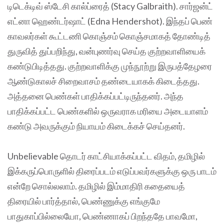
டிடெக்டிவ் ஸ்டேசி கால்ப்ரைத் (Stacy Galbraith). சார்ஜன்ட்
எட்னா ஹெண்டர்ஷாட் (Edna Hendershot). இந்தப் பெண்
காவலர்கள் கூட்டணி கொஞ்சம் கொஞ்சமாகத் தோண்டித்
துருவித் துப்பறிந்து, வன்புணர்வு செய்த குற்றவாளியைக்
கண்டுபிடித்தது. குற்றவாளிக்கு முந்நூற்று இருபத்தேழரை
ஆண்டுகாலச் சிறைவாசம் தண்டையாகக் கிடைத்தது.
அத்தனை பெண்கள் பாதிக்கப்பட்டிருந்தனர். அந்த
பாதிக்கப்பட்ட பெண்களில் ஒருவராக மரியை அடையாளம்
கண்டு அவருக்கும் நியாயம் கிடைக்கச் செய்தனர்.
Unbelievable தொடர் காட்சியாக்கப்பட்ட விதம், தமிழில்
இக்கருப்பொருளில் திரைப்படம் எடுப்பவர்களுக்கு ஒரு பாடம்
என்றே சொல்லலாம். தமிழில் இம்மாதிரி கதையைத்
திரையில் பார்த்தால், பெண்ணுக்கு எங்குமே
பாதுகாப்பில்லையோ, பெண்ணாகப் பிறந்ததே பாவமோ,