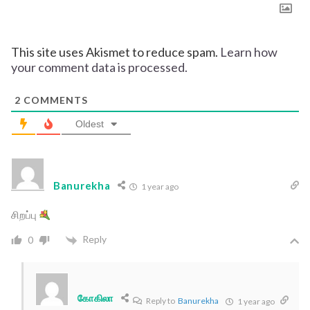
This site uses Akismet to reduce spam.
Learn how
your comment data is processed.
2
COMMENTS
Oldest
Banurekha
1 year ago
சிறப்பு
Reply
0
கோகிலா
Reply to
Banurekha
1 year ago