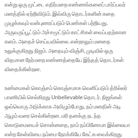
என்று ஒரு மூட்டை எதிர்மறை எண்ணங்களைப் பார்ப்பவர்
மனத்தில் ஏற்றிவிடும். இவ்விரு தொடர்களின் கதை
முழுக்கவும் வன்புணரப்படும் பெண்கள் பற்றியது.
அருவருப்பூட்டும் அச்சமூட்டும் காட்சிகள் வைப்பதற்கான
களம். அதைச் செய்யவில்லை. என்றாலும் மனதை
உலுக்குகிறது நிஜம். அதையும் விஞ்சி, முடிவில் ஒரு
விதமான நேர்மறை எண்ணத்தையே இந்தத் தொடர்கள்
விதைக்கின்றன.
உண்மைகள் கொஞ்சம் கொஞ்சமாக வெளிப்படும் த்ரில்லர்
பாணியில் செல்கிறது Unbelievable தொடர். நிஜங்கள்
ஒவ்வொரு அடுக்காக அவிழும்போது, நம் மனதின் அடி
ஆழம் வரை செல்கின்றன. மரி தனக்கு நடந்த
கொடுமையைச் சொன்னதை, நாம் நம்பினோமா இல்லையா
என்ற கேள்வியை நம்மை நோக்கியே கேட்க வைக்கிறது