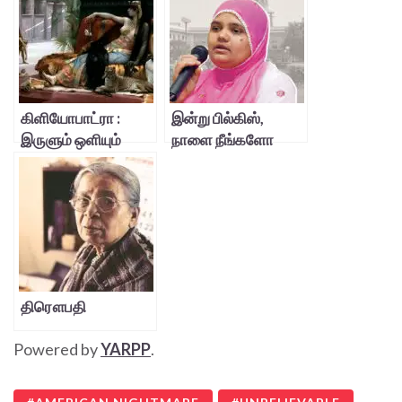
கிளியோபாட்ரா :
இன்று பில்கிஸ்,
இருளும் ஒளியும்
நாளை நீங்களோ
நானோ?
திரௌபதி
Powered by
YARPP
.