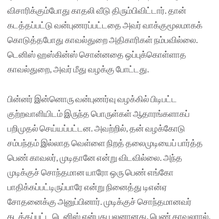
விசாரிக்கும்போது காதலி வீடு திரும்பிவிட்டார். தான்
கடத்தப்பட்டு வன்புணரப்பட்டதை அவர் வாக்குமூலமாகக்
கொடுத்தபோது காவல்துறை அதிகாரிகள் நம்பவில்லை.
டெனிஸ் ஹஸ்கின்ஸ் சொன்னதை ஒப்புக்கொள்ளாத
காவல்துறை, அவர் மீது வழக்கு பாேட்டது.
பின்னர் இன்னொரு வன்புணர்வு வழக்கில் பிடிபட்ட
குற்றவாளியிடம் இருந்த பொருள்கள் ஆதாரங்களாகப்
பறிமுதல் செய்யப்பட்டன. அவற்றில், தன் வழக்கோடு
சம்பந்தம் இல்லாத வெள்ளை நிறத் தலைமுடியைப் பார்த்த
பெண் காவலர், முடிதானே என்று விடவில்லை. அந்த
முடிக்குச் சொந்தமான யாரோ ஒரு பெண் எங்கோ
பாதிக்கப்பட்டிருப்பாரே என்று நினைத்து டிஎன்ஏ
சோதனைக்கு அனுப்பினார். முடிக்குச் சொந்தமானவர்
கடத்தப்பட்ட டெனிஸ் என்பது புலனானது. பெண் காவலரால்,