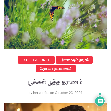
TOP FEATURED
பரிணாமமும் நாமும்
ஷோபனா நாராயணன்
பூக்கள் பூத்த தருணம்
by
herstories
on
October 23, 2024
8