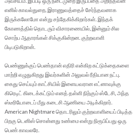
அவசியம். இப்படி ஒரு நடைமுறை இருப்பதை அறிந்தவன்
எனில் காவல்துறை, இராணுவத்தைச் சேர்ந்தவனாக
இருக்கலோமோ என்று சந்தேகிக்கிறார்கள். இந்தக்
கோணத்தில் தொடரும் விசாரணையில், இன்னும் சில
சொற்ப ஆதாரங்கள் சிக்குகின்றன. குற்றவாளி
பிடிபடுகிறான்.
பெண்ணுக்குப் பெண்தான் எதிரி என்கிற கட்டுக்தைகளை
மாற்றி எழுதுகிறது இவர்களின் அலுவல் ரீதியான நட்பு.
கைது செய்யும் காட்சியில் இளையவரான எட்னாவுக்கு
கிரெடிட் கிடைக்கட்டும் எனத் தள்ளி நிற்கும் ஸ்டேசி, அந்த
ஸ்டீரியோடைப் மீது கடைசி ஆணியை அடிக்கிறார்.
American Nightmare தொடரிலும் குற்றவாளியைப் பிடித்த
பிறகு டெனிஸ் சொன்னது உண்மை என்று நிரூபிப்பது ஒரு
பெண் காவலரே.