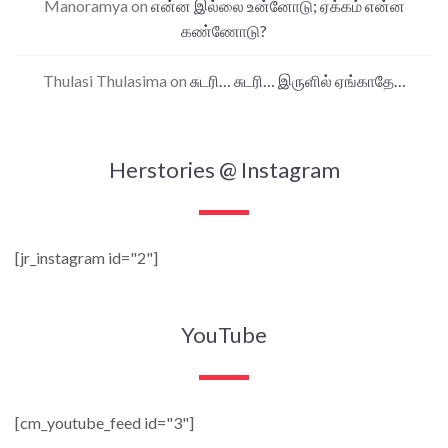
Manoramya
on
என்ன இல்லை உன்னோடு; ஏக்கம் என்ன
கண்ணோடு?
Thulasi Thulasima
on
சுடரி… சுடரி… இருளில் ஏங்காதே…
Herstories @ Instagram
[jr_instagram id="2"]
YouTube
[cm_youtube_feed id="3"]