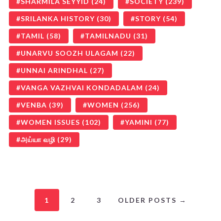
SHARMILA SEYYID
(24)
SOCIETY
(239)
SRILANKA HISTORY
(30)
STORY
(54)
TAMIL
(58)
TAMILNADU
(31)
UNARVU SOOZH ULAGAM
(22)
UNNAI ARINDHAL
(27)
VANGA VAZHVAI KONDADALAM
(24)
VENBA
(39)
WOMEN
(256)
WOMEN ISSUES
(102)
YAMINI
(77)
அய்யா வழி
(29)
1
2
3
OLDER POSTS →