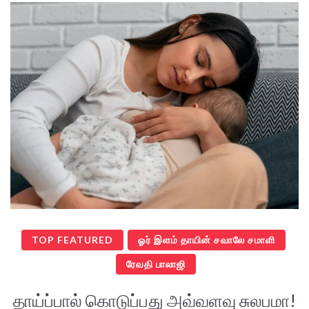
TOP FEATURED
ஓர் இளம் தாயின் சவாலே சமாளி
ரேவதி பாலாஜி
தாய்ப்பால் கொடுப்பது அவ்வளவு சுலபமா!