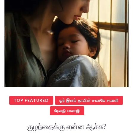
TOP FEATURED
ஓர் இளம் தாயின் சவாலே சமாளி
ரேவதி பாலாஜி
குழந்தைக்கு என்ன ஆச்சு?