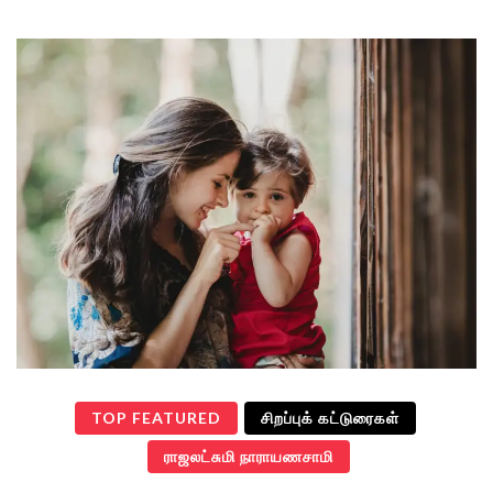
TOP FEATURED
சிறப்புக் கட்டுரைகள்
ராஜலட்சுமி நாராயணசாமி