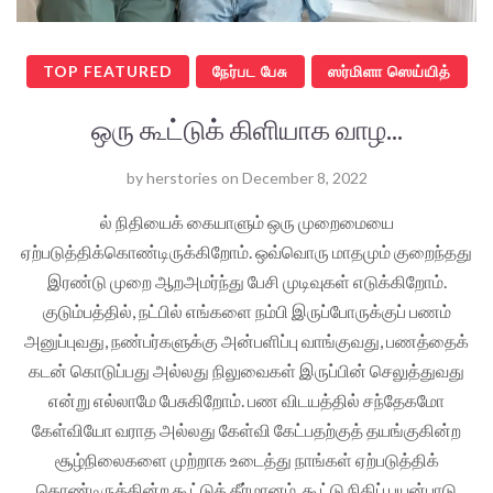
TOP FEATURED
நேர்பட பேசு
ஸர்மிளா ஸெய்யித்
ஒரு கூட்டுக் கிளியாக வாழ...
by
herstories
on
December 8, 2022
ல் நிதியைக் கையாளும் ஒரு முறைமையை
ஏற்படுத்திக்கொண்டிருக்கிறோம். ஒவ்வொரு மாதமும் குறைந்தது
இரண்டு முறை ஆறஅமர்ந்து பேசி முடிவுகள் எடுக்கிறோம்.
குடும்பத்தில், நட்பில் எங்களை நம்பி இருப்போருக்குப் பணம்
அனுப்புவது, நண்பர்களுக்கு அன்பளிப்பு வாங்குவது, பணத்தைக்
கடன் கொடுப்பது அல்லது நிலுவைகள் இருப்பின் செலுத்துவது
என்று எல்லாமே பேசுகிறோம். பண விடயத்தில் சந்தேகமோ
கேள்வியோ வராத அல்லது கேள்வி கேட்பதற்குத் தயங்குகின்ற
சூழ்நிலைகளை முற்றாக உடைத்து நாங்கள் ஏற்படுத்திக்
கொண்டிருக்கின்ற கூட்டுத் தீர்மானம், கூட்டு நிதிப் பயன்பாடு