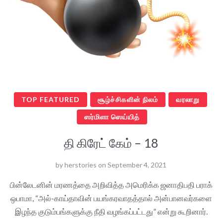
TOP FEATURED
சூழ்ச்சிகளின் நிலம்
வரலாறு
ஸர்மிளா ஸெய்யித்
தி கிரேட் கேம் – 18
by
herstories
on
September 4, 2021
பின்லேடனின் மரணத்தை அறிவித்த அமெரிக்க ஜனாதிபதி பராக்
ஒபாமா, “அல்-காய்தாவின் பயங்கரவாதத்தால் அன்பானவர்களை
இழந்த குடும்பங்களுக்கு நீதி வழங்கப்பட்டது” என்று கூறினார்.