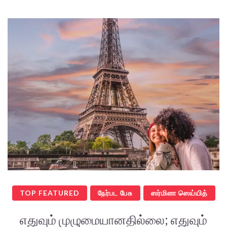
TOP FEATURED
நேர்பட பேசு
ஸர்மிளா ஸெய்யித்
எதுவும் முழுமையானதில்லை; எதுவும்