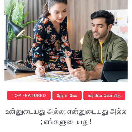
TOP FEATURED
நேர்பட பேசு
ஸர்மிளா ஸெய்யித்
உன்னுடையது அல்ல; என்னுடையது அல்ல
; எங்களுடையது!