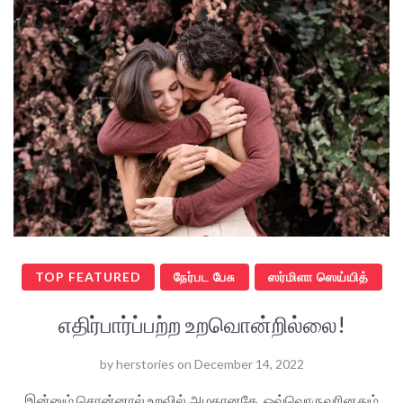
TOP FEATURED
நேர்பட பேசு
ஸர்மிளா ஸெய்யித்
எதிர்பார்ப்பற்ற உறவொன்றில்லை!
by
herstories
on
December 14, 2022
இன்னும் சொன்னால் உறவில் அழகானதே, ஒவ்வொருவரினதும்