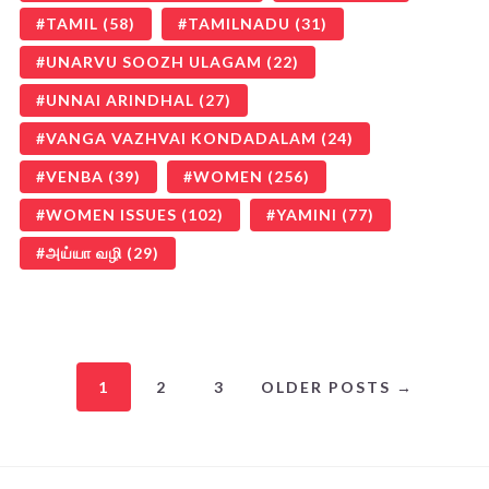
TAMIL
(58)
TAMILNADU
(31)
UNARVU SOOZH ULAGAM
(22)
UNNAI ARINDHAL
(27)
VANGA VAZHVAI KONDADALAM
(24)
VENBA
(39)
WOMEN
(256)
WOMEN ISSUES
(102)
YAMINI
(77)
அய்யா வழி
(29)
1
2
3
OLDER POSTS →