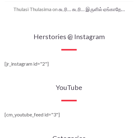
Thulasi Thulasima
on
சுடரி… சுடரி… இருளில் ஏங்காதே…
Herstories @ Instagram
[jr_instagram id="2"]
YouTube
[cm_youtube_feed id="3"]