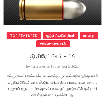
TOP FEATURED
சூழ்ச்சிகளின் நிலம்
வரலாறு
ஸர்மிளா ஸெய்யித்
தி கிரேட் கேம் – 16
by
herstories
on
September 2, 2021
கம்யூனிஸ்ட் செல்வாக்கை உலகம் முழுவதும் அச்சுறுத்தலாகக்
கருதிய அமெரிக்கா, இப்பிராந்தியத்தில் தங்கள் நலன்களைப்
பாதுகாப்பதற்காக மிக முக்கியமான நட்பு நாடுகளில் ஒன்றாகப்
பாகிஸ்தானை உருவாக்கியது. .