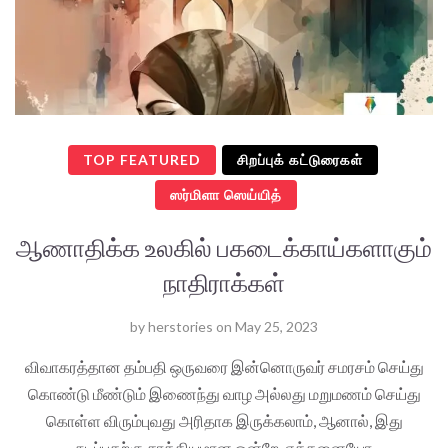
TOP FEATURED
சிறப்புக் கட்டுரைகள்
ஸர்மிளா ஸெய்யித்
ஆணாதிக்க உலகில் பகடைக்காய்களாகும்
நாதிராக்கள்
by
herstories
on
May 25, 2023
விவாகரத்தான தம்பதி ஒருவரை இன்னொருவர் சமரசம் செய்து
கொண்டு மீண்டும் இணைந்து வாழ அல்லது மறுமணம் செய்து
கொள்ள விரும்புவது அரிதாக இருக்கலாம், ஆனால், இது
நடப்பதற்கு சாத்தியமான ஒன்றே. எத்தனையோ