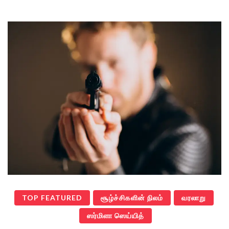
TOP FEATURED
சூழ்ச்சிகளின் நிலம்
வரலாறு
ஸர்மிளா ஸெய்யித்