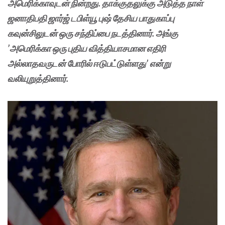
அமெரிக்காவுடன் நின்றது. தாக்குதலுக்கு அடுத்த நாள்
ஜனாதிபதி ஜார்ஜ் டபிள்யூ புஷ் தேசிய பாதுகாப்பு
கவுன்சிலுடன் ஒரு சந்திப்பை நடத்தினார். அங்கு
’அமெரிக்கா ஒரு புதிய வித்தியாசமான எதிரி
அல்லாதவருடன் போரில் ஈடுபட்டுள்ளது’ என்று
வலியுறுத்தினார்.