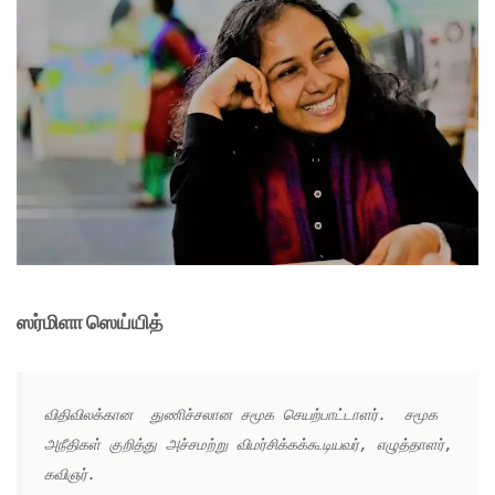
ஸர்மிளா ஸெய்யித்
விதிவிலக்கான  துணிச்சலான சமூக செயற்பாட்டாளர்.  சமூக 
அநீதிகள் குறித்து அச்சமற்று விமர்சிக்கக்கூடியவர், எழுத்தாளர், 
கவிஞர். 