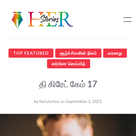
TOP FEATURED
சூழ்ச்சிகளின் நிலம்
வரலாறு
ஸர்மிளா ஸெய்யித்
தி கிரேட் கேம் 17
by
herstories
on
September 3, 2021