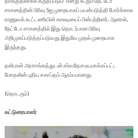
தாக்குதலாகக் கருதப்படும்’ என்று கூறும் நேட்டோ
சாசனத்தின் பிரிவு 5ஐ முறையாகப் பயன்படுத்தி போர்க்கால
ராணுவக் கூட்டணியின் காலடியைப் பின்பற்றினர். ஆனால்,
நேட்டோ சாசனத்தில் இது தொடர்பான பிரிவு
அறிமுகப்படுத்தப்படுவது இதுவே முதல் முறையாக
இருந்தது.
தலிபான் அரசாங்கத்துடன் சர்வதேசமயமாக்கப்பட்ட
மோதலின் புதிய சகாப்தம் ஆரம்பமானது.
(தொடரும்)
கட்டுரையாளர்