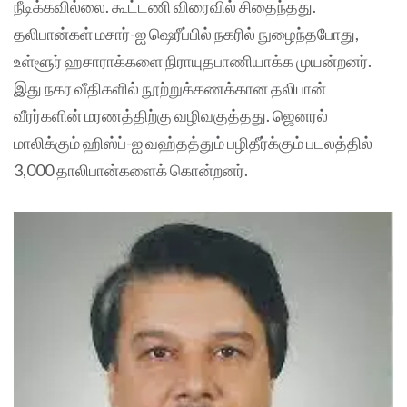
நீடிக்கவில்லை. கூட்டணி விரைவில் சிதைந்தது.
தலிபான்கள் மசார்-ஐ ஷெரீப்பில் நகரில் நுழைந்தபோது, ​​
உள்ளூர் ஹசாராக்களை நிராயுதபாணியாக்க முயன்றனர்.
இது நகர வீதிகளில் நூற்றுக்கணக்கான தலிபான்
வீரர்களின் மரணத்திற்கு வழிவகுத்தது. ஜெனரல்
மாலிக்கும் ஹிஸ்ப்-ஐ வஹ்தத்தும் பழிதீர்க்கும் படலத்தில்
3,000 தாலிபான்களைக் கொன்றனர்.