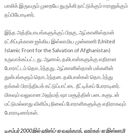
மாலிக் இருவரும் முறையே துருக்கி நாட்டுக்கும் ஈரானுக்கும்
தப்பியோடினர்.
இந்த அத்தியாயங்களுக்குப் பிறகு, ஆப்கானிஸ்தான்
ரட்சிப்புக்கான ஐக்கிய இஸ்லாமிய முன்னணி (United
Islamic Front for the Salvation of Afghanistan)
உருவாக்கப்பட்டது. ஆனால், தலிபான்களுக்கு எதிரான
போராட்டம் தொடர்ந்தது. ஆப்கானிஸ்தான் மக்களின்
துன்பங்களும் தொடர்ந்தன. தலிபான்கள் தொடர்ந்து
தங்கள் பிராந்தியக் கட்டுப்பாட்டை நீட்டிக்கப் போராடினர்.
மிகவும் வலுவான அஹ்மத் ஷா மசூத்தின் படைகளுடன்
மட்டுமல்லாது விளிம்பு நிலைப் போராளிகளுக்கு எதிராகவும்
போராடினார்கள்.
டிசம்பர் 2000இல் ஹிஸ்ப்-ஐ வஹ்தாத், ஹர்கத்-ஐ இஸ்லாமி