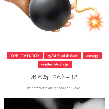
TOP FEATURED
சூழ்ச்சிகளின் நிலம்
வரலாறு
ஸர்மிளா ஸெய்யித்
தி கிரேட் கேம் – 18
by
herstories
on
September 4, 2021