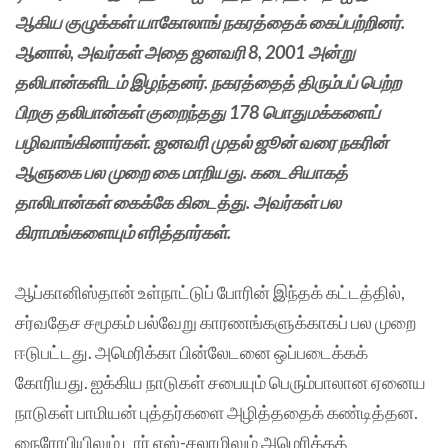
ஆகிய குழுக்கள் யாகோலாங் நகரத்தைக் கைப்பற்றினர்.
ஆனால், அவர்கள் அதை ஜனவரி 8, 2001 அன்று
தலிபான்களிடம் இழந்தனர். நகரத்தைத் திரும்பப் பெற்ற
பிறகு தலிபான்கள் குறைந்தது 178 பொதுமக்களைப்
பழிவாங்கினார்கள். ஜனவரி முதல் ஜூன் வரை நகரின்
ஆளுகை பல முறை கை மாறியது. கடைசியாகத்
தாலிபான்கள் கைக்கே கிடைத்து. அவர்கள் பல
கிராமங்களையும் எரித்தார்கள்.
ஆப்கானிஸ்தான் உள்நாட்டுப் போரின் இந்தக் கட்டத்தில்,
சர்வதேச சமூகம் பல்வேறு காரணங்களுக்காகப் பல முறை
ஈடுபட்டது. அமெரிக்கா பின்லேடனை ஒப்படைக்கக்
கோரியது. ஐக்கிய நாடுகள் சபையும் பெரும்பாலான ஏனைய
நாடுகள் பாமியன் புத்தர்களை அழித்ததைக் கண்டித்தன.
நைரோபியிலும் டார் எஸ்-சலாமிலும் அமெரிக்கத்