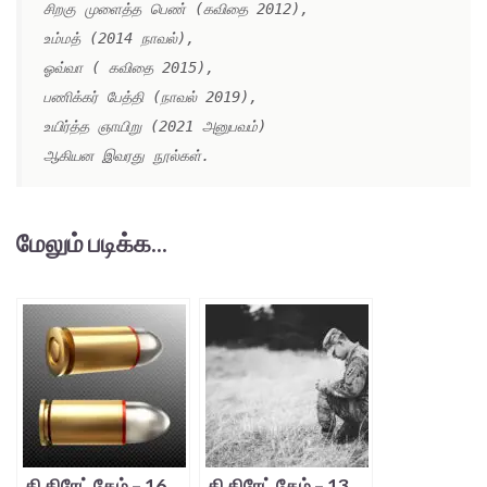
சிறகு முளைத்த பெண் (கவிதை 2012), 
உம்மத் (2014 நாவல்), 
ஓவ்வா ( கவிதை 2015), 
பணிக்கர் பேத்தி (நாவல் 2019), 
உயிர்த்த ஞாயிறு (2021 அனுபவம்) 
ஆகியன இவரது நூல்கள்.
மேலும் படிக்க...
தி கிரேட் கேம் – 16
தி கிரேட் கேம் – 13