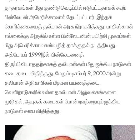
தூதரகங்கள் மீது குண்டுவெடிப்பில் ஈடுபட்டதாகக் கூறி
பின்லேடன் அமெரிக்காவால் தேடப்பட்டார். இந்தக்
கோரிக்கையைத் தலிபான் அரசு நிராகரித்தது. பாகிஸ்தான்
எல்லைக்கு அருகில் உள்ள பின்லேடனின் பயிற்சி முகாம்கள்
மீது அமெரிக்கா வான்வழித் தாக்குதல் நடத்தியது.
அக்டோபர் 1999இல், பின்லேடனைத்
திருப்பிவிடாததற்காகத் தலிபான்கள் மீது ஐக்கிய நாடுகள்
சபை தடை விதித்தது. மேலும் டிசம்பர் 9, 2000 அன்று
தலிபான் அதிகாரிகள் மீதான பயணத்தடை,
வெளிநாடுகளில் உள்ள தாலிபான் அலுவலகங்களை
மூடுதல், ஆயுதத் தடைகள் போன்றவற்றையும் ஐக்கிய
நாடுகள் சபை விதித்தது.