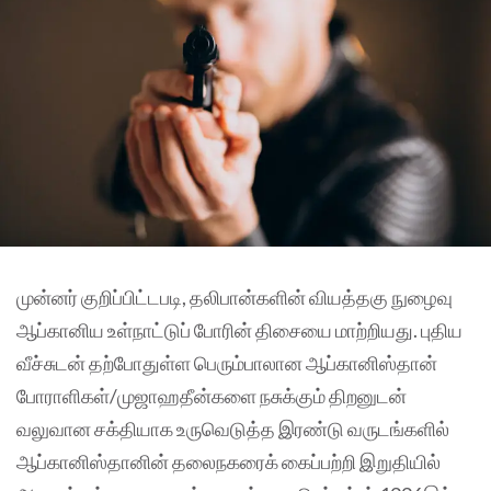
முன்னர் குறிப்பிட்டபடி, தலிபான்களின் வியத்தகு நுழைவு
ஆப்கானிய உள்நாட்டுப் போரின் திசையை மாற்றியது. புதிய
வீச்சுடன் தற்போதுள்ள பெரும்பாலான ஆப்கானிஸ்தான்
போராளிகள்/முஜாஹதீன்களை நசுக்கும் திறனுடன்
வலுவான சக்தியாக உருவெடுத்த இரண்டு வருடங்களில்
ஆப்கானிஸ்தானின் தலைநகரைக் கைப்பற்றி இறுதியில்