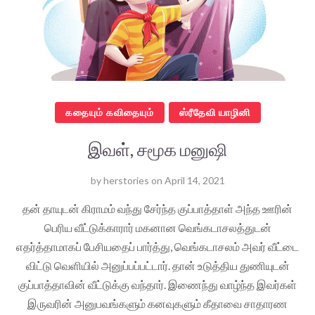
கதையும் கவிதையும்
ஸ்ரீதேவி யாழினி
இவள், சமூக மனுஷி
by
herstories
on
April 14, 2021
தன் தாயுடன் கிராமம் வந்து சேர்ந்த குப்பாத்தாள் அந்த ஊரின்
பெரிய வீட்டுக்காரார் மகனான வெங்கடாசலத்துடன்
எதர்த்தாமாகப் பேசியதைப் பார்த்து, வெங்கடாசலம் அவர் வீட்டை
விட்டு வெளியில் அனுப்பப்பட்டார். தான் உடுத்திய துணியுடன்
குப்பாத்தாவின் வீட்டுக்கு வந்தார். இணைந்து வாழ்ந்த இவர்கள்
இருவரின் அனுபவங்களும் கனவுகளும் கீதாவை சாதாரண