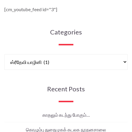
[cm_youtube_feed id="3"]
Categories
Recent Posts
காதலும் கடந்து போகும்…
கொழும்பு துறைமுகக் கடலக நூதனசாலை