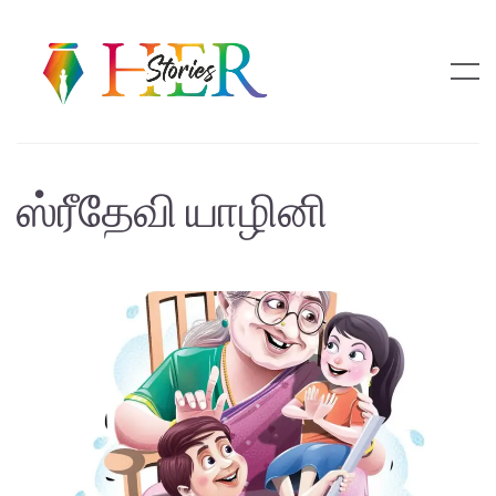
ஸ்ரீதேவி யாழினி