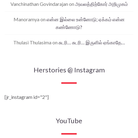
Vanchinathan Govindarajan
on
அவலத்திற்கோர் அறிமுகம்
Manoramya
on
என்ன இல்லை உன்னோடு; ஏக்கம் என்ன
கண்ணோடு?
Thulasi Thulasima
on
சுடரி… சுடரி… இருளில் ஏங்காதே…
Herstories @ Instagram
[jr_instagram id="2"]
YouTube