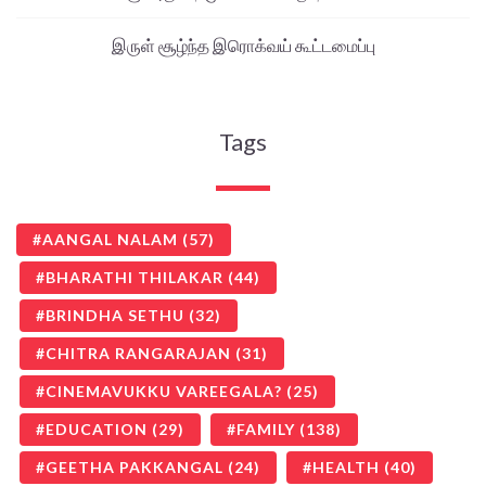
இருள் சூழ்ந்த இரொக்வய் கூட்டமைப்பு
Tags
AANGAL NALAM
(57)
BHARATHI THILAKAR
(44)
BRINDHA SETHU
(32)
CHITRA RANGARAJAN
(31)
CINEMAVUKKU VAREEGALA?
(25)
EDUCATION
(29)
FAMILY
(138)
GEETHA PAKKANGAL
(24)
HEALTH
(40)