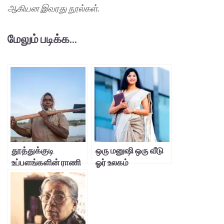
ஆகியன இவரது நூல்கள்.
மேலும் படிக்க...
தூத்துக்குடி
ஒரு மனுஷி ஒரு வீடு
உப்பளங்களின் ராணி
ஓர் உலகம்