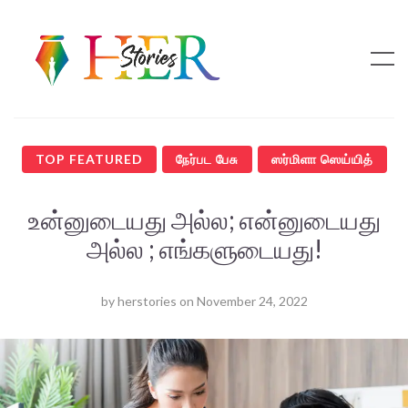
TOP FEATURED
நேர்பட பேசு
ஸர்மிளா ஸெய்யித்
உன்னுடையது அல்ல; என்னுடையது
அல்ல ; எங்களுடையது!
by
herstories
on
November 24, 2022