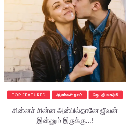
TOP FEATURED
ஆண்கள் நலம்
ஜெ. தீபலக்ஷ்மி
சின்னச் சின்ன அன்பில்தானே ஜீவன்
இன்னும் இருக்கு…!