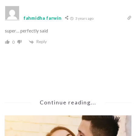
fahmidha farwin
3 years ago
super… perfectly said
Reply
0
Continue reading...