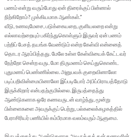
பணம் என்று வரும்போது ஏன் திரைக்குப் பின்னால்
நிற்கிறோம்? முக்கியமாக ஆண்கள்.”
வீடு, உணவுமேசை, படுக்கையறை, குளியலறை என்று
எல்லாவற்றையும் பகிர்ந்துகொள்ளும் இருவர் ஏன் பணம்
பற்றிப் பேசத் தயங்க வேண்டும் என்ற கேள்வி என்னைத்
தொடர ஆரம்பித்தது. மேலே உள்ள கேள்வியைக் கேட்டவர்
நேற்றோ சென்ற வருடமோ திருமணம் செய்துகொண்ட
புதுமணப் பெண்ணில்லை. அனுபவக் குறைவினாலோ
படிப்பறிவின்மையினாலோ இப்படியோர் அபிப்பிராயத்தோடு
இருக்கிறார் என்பதற்குமில்லை. இருபத்தைந்து
ஆண்டுகளாக ஒரே கணவருடன் வாழ்ந்து, மூன்று
பிள்ளைகளை அவருக்குப் பெற்று, பல்கலைக்கழகத்தில்
பேராசிரியர் பணியில் கம்பீரமாக வலம்வரும் ஆளுமை.
இருபத்தைந்து ஆண்டுகளாக அவருக்குத் தன் கணவரின்