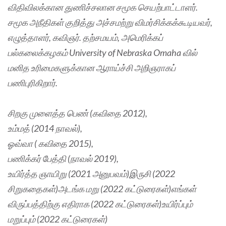
விதிவிலக்கான துணிச்சலான சமூக செயற்பாட்டாளர்.
சமூக அநீதிகள் குறித்து அச்சமற்று விமர்சிக்கக்கூடியவர்,
எழுத்தாளர், கவிஞர். தற்சமயம், அமெரிக்கப்
பல்கலைக்கழகம் University of Nebraska Omaha வில்
மனித உரிமைகளுக்கான ஆராய்ச்சி அறிஞராகப்
பணிபுரிகிறார்.
சிறகு முளைத்த பெண் (கவிதை 2012),
உம்மத் (2014 நாவல்),
ஓவ்வா ( கவிதை 2015),
பணிக்கர் பேத்தி (நாவல் 2019),
உயிர்த்த ஞாயிறு (2021 அனுபவம்)இருசி (2022
சிறுகதைகள்)அடங்க மறு (2022 கட்டுரைகள்)எங்கள்
விருப்பத்திற்கு எதிராக (2022 கட்டுரைகள்)உயிர்ப்பும்
மறுப்பும் (2022 கட்டுரைகள்)