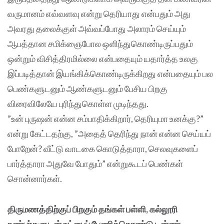
வருமானம் எவ்வளவு என்று தெரியாது என்பதும் அது
அவரது தலைக்குள் அவ்வப்போது அலாரம் செய்யும்
ஆபத்தான சமிக்ஞைபோல ஒளிந்துகொண்டிருப்பதும்
ஒன்றும் விசித்திரமில்லை என்பதையும் யதார்த்த உலகு
இப்படித்தான் இயங்கிக்கொண்டிருக்கிறது என்பதையும் பல
பெண்களுடனும் ஆண்களுடனும் பேசிய பிறகு
விரைவிலேயே புரிந்துகொள்ள முடிந்தது.
”உன் புருஷன் என்ன சம்பாதிக்கிறார், தெரியுமா உனக்கு?”
என்று கேட்டதற்கு, ”அதைத் தெரிந்து நான் என்ன செய்யப்
போறேன்? வீட்டு வாடகை கொடுத்தாரா, செலவுகளைப்
பார்த்தாரா அதுவே போதும்” என்றுகூடப் பெண்கள்
சொன்னார்கள்.
திருமணத்திற்குப் பிறகும் தங்கள் பள்ளி, கல்லூரி
நண்பர்களுடன் நட்பைப் பேணிக்கொண்டு டின்னர்