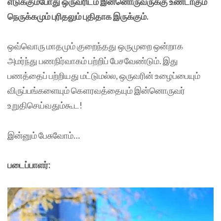
எடுக்கும்போது ஒருவரிடம் இன்னொருவருக்கு உண்டாகும்
நெருக்கமும் புரிதலும் புதிதாக இருக்கும்.
ஒவ்வொரு மாதமும் குறைந்தது ஒருமுறை ஒன்றாக
அமர்ந்து பணநிர்வாகம் பற்றிப் பேசவேண்டும். இது
பணத்தைப் பற்றியது மட்டுமல்ல, ஒருவரின் உழைப்பையும்
விருப்பங்களையும் கௌரவத்தையும் இன்னொருவர்
உறுதிசெய்வதும்கூட!
இன்னும் பேசுவோம்…
படைப்பாளர்: