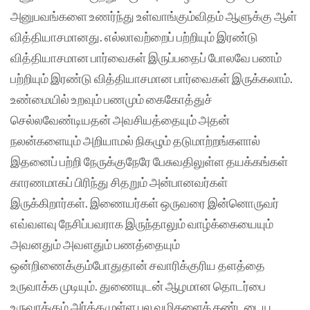
அனுபவங்களை உணர்ந்து உள்வாங்கும்விதம் ஆளுக்கு ஆள்
வித்தியாசமானது. எல்லாவற்றைப் பற்றியும் இரண்டு
வித்தியாசமான பார்வைகள் இருப்பதைப் போலவே பணம்
பற்றியும் இரண்டு வித்தியாசமான பார்வைகள் இருக்கலாம்.
உண்மையில் உறவும் பணமும் கைகோத்துச்
செல்லவேண்டியதன் அவசியத்தையும் அதன்
நலன்களையும் அறியாமல் நிகழும் தடுமாற்றங்களால்
இதனைப் பற்றி நேருக்குநேரே பேசுவதிலுள்ள தயக்கங்கள்
காரணமாகப் பிரிந்து சிதறும் அன்பானவர்கள்
இருக்கிறார்கள். இணையர்கள் ஒருவரை இன்னொருவர்
எவ்வளவு நேசிப்பவராக இருந்தாலும் வாழ்க்கையையும்
அவனதும் அவளதும் பணத்தையும்
ஒன்றிணைக்கும்போதுதான் சவாரிக்குரிய தளத்தை
உருவாக்க முடியும். துணையுடன் ஆழமான தொடர்பை
உருவாக்கும் அர்த்தமுள்ள பல வழிகளைக் கண்டடைய