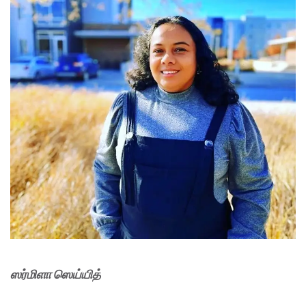
ஸர்மிளா ஸெய்யித்