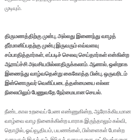
முடியும்.
திருமணத்திற்கு முன்பு, அல்லது இணைந்து வாழத்
தீர்மானிப்பதற்கு முன்பு இருவரும் எவ்வளவு
சம்பாதித்தார்கள், எப்படிச் செலவு செய்தார்கள் என்கின்ற
ஆராய்ச்சி அவசியமில்லாதிருக்கலாம். ஆனால், ஒன்றாக
இணைந்து வாழ்வதென்று கைகோத்த பின்பு, ஒருவரிடம்
இன்னொருவர் வெளிப்படைத்தன்மையை எல்லா
நிலையிலும் பேணுவதே நேர்மையான செயல்.
நீண்டகால உறவைப் பேண எண்ணுகின்ற, ஆரோக்கியமான
வாழ்வை வாழ நினைக்கின்ற யாராக இருந்தாலும் கல்வி,
தொழில், ஓய்வூதியம், பயணங்கள், பிள்ளைகள் போன்ற
கனவுகள் இருக்கும். இந்தக் கனவுகளை, லட்சியங்களை