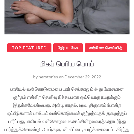
TOP FEATURED
நேர்பட பேசு
ஸர்மிளா ஸெய்யித்
மிகப் பெரிய பொய்
by
herstories
on
December 29, 2022
பாலியல் வன்கொடுமையை யார் செய்தாலும் அது மோசமான
குற்றம் என்கிற தெளிவு நிச்சயமாக ஒவ்வொரு நபருக்கும்
இருக்கவேண்டியது. அன்பு, காதல், உறவு, திருணம் போன்ற
ஒப்பீடுகளால் பாலியல் வன்கொடுமைக் குற்றத்தைக் குறைத்துப்
பார்ப்பது, பாலியல் வன்கொடுமை செய்கின்றவரைத் தொடர்ந்து
பார்த்துக்கொண்டு, அவர்களுடன் வீட்டை, வாழ்க்கையைப் பகிர்ந்து