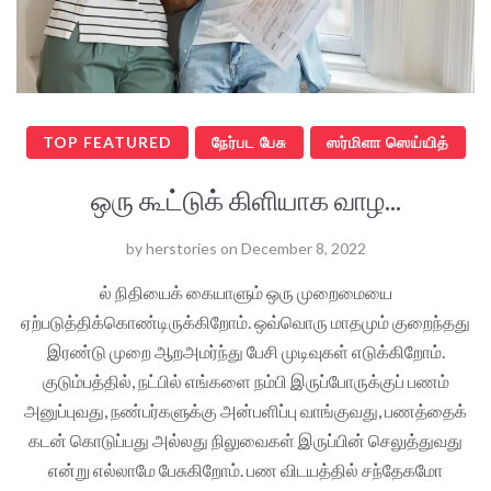
TOP FEATURED
நேர்பட பேசு
ஸர்மிளா ஸெய்யித்
ஒரு கூட்டுக் கிளியாக வாழ...
by
herstories
on
December 8, 2022
ல் நிதியைக் கையாளும் ஒரு முறைமையை
ஏற்படுத்திக்கொண்டிருக்கிறோம். ஒவ்வொரு மாதமும் குறைந்தது
இரண்டு முறை ஆறஅமர்ந்து பேசி முடிவுகள் எடுக்கிறோம்.
குடும்பத்தில், நட்பில் எங்களை நம்பி இருப்போருக்குப் பணம்
அனுப்புவது, நண்பர்களுக்கு அன்பளிப்பு வாங்குவது, பணத்தைக்
கடன் கொடுப்பது அல்லது நிலுவைகள் இருப்பின் செலுத்துவது
என்று எல்லாமே பேசுகிறோம். பண விடயத்தில் சந்தேகமோ