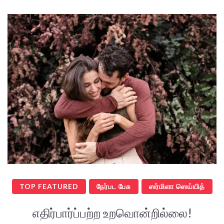
TOP FEATURED
நேர்பட பேசு
ஸர்மிளா ஸெய்யித்
எதிர்பார்ப்பற்ற உறவொன்றில்லை!