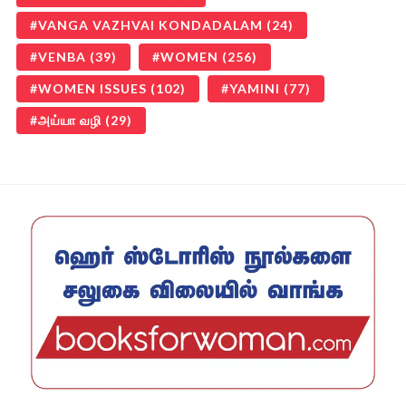
VANGA VAZHVAI KONDADALAM
(24)
VENBA
(39)
WOMEN
(256)
WOMEN ISSUES
(102)
YAMINI
(77)
அய்யா வழி
(29)