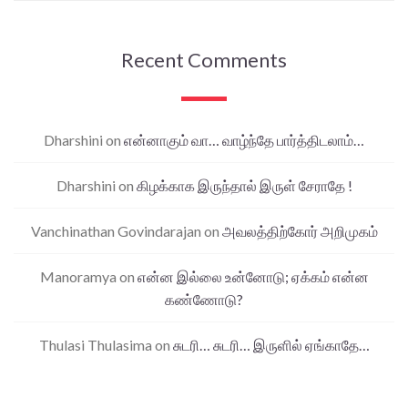
Recent Comments
Dharshini
on
என்னாகும் வா… வாழ்ந்தே பார்த்திடலாம்…
Dharshini
on
கிழக்காக இருந்தால் இருள் சேராதே !
Vanchinathan Govindarajan
on
அவலத்திற்கோர் அறிமுகம்
Manoramya
on
என்ன இல்லை உன்னோடு; ஏக்கம் என்ன
கண்ணோடு?
Thulasi Thulasima
on
சுடரி… சுடரி… இருளில் ஏங்காதே…