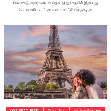
கொண்டு, அவர்களுடன் தொடர்ந்தும் உறவில் இருப்பது
வேதனைமிக்க அனுபவமாக மட்டுமே இருக்கும்.
TOP FEATURED
நேர்பட பேசு
ஸர்மிளா ஸெய்யித்