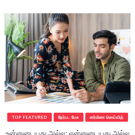
TOP FEATURED
நேர்பட பேசு
ஸர்மிளா ஸெய்யித்
உன்னுடையது அல்ல; என்னுடையது அல்ல