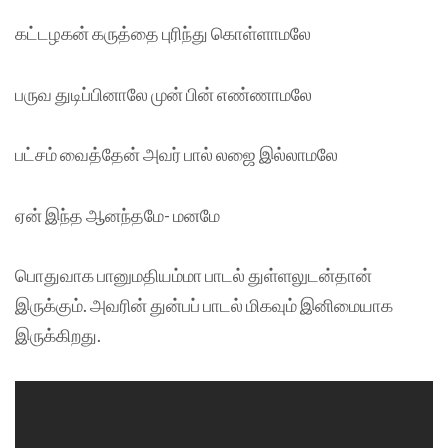
கட்டழகன் கருத்தை புரிந்து கொள்ளாமலே
பருவ துடிப்பினாலே முன் பின் எண்ணாமலே
பட்சம் வைத்தேன் அவர் பால் லஜை இல்லாமலே
ஏன் இந்த ஆனந்தமே- மனமே
பொதுவாக பானுமதியம்மா பாடல் துள்ளலுடன்தான்
இருக்கும். அவரின் துன்பப் பாடல் மிகவும் இனிமையாக
இருக்கிறது.