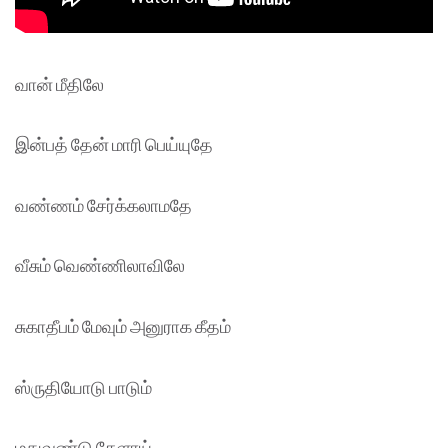
வான் மீதிலே
இன்பத் தேன் மாரி பெய்யுதே
வண்ணம் சேர்க்கலாமதே
வீசும் வெண்ணிலாவிலே
சுகாதீபம் மேவும் அனுராக கீதம்
ஸ்ருதியோடு பாடும்
மதுவண்டு கேளாய்