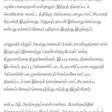
பழகிய கதைதான் என்றாலும், இந்தத் திரைப்படம்
வெளியான காலட்டத்திற்கு அவ்வளவு பழைய காட்சியாகத்
தோன்றி இருக்காது. அதுவும் நாயகி இவ்வாறு செய்வது
என்பது எல்லாம் மிகவும் புதிதாக இருந்து இருக்கும்.
பானுமதி மற்றும் அவரது கணவர் பி.எஸ். ராமகிருஷ்ணா ராவ்
இருவரும் இணைந்து ‘பரணி ஸ்டுடியோஸ்’ என்ற
நிறுவனத்தை நிறுவினார்கள். இப்படி கதை, திரைக்கதை,
இயக்கம், நடிப்பு, பின்னணிப் பாடல், தயாரிப்பு என பானுமதி
அம்மாவின் பல முகங்களையும் செவ்வனே காட்டிய
திரைப்படம் என இதைச் சொல்லலாம். காட்சியமைப்பு
எல்லாம் மிகவும் செலவழித்து எடுத்து இருக்கிறார்.
என் டி ஆர் அவர்களும் வாள் சண்டை போன்றவற்றில்
நிறைவாகச் செய்து இருக்கிறார். அவரது குறும்பு ததும்பும்