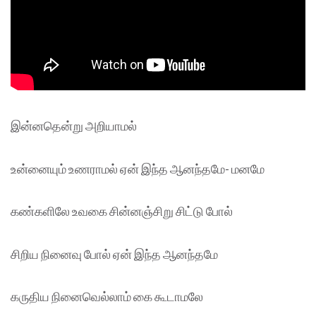
இன்னதென்று அறியாமல்
உன்னையும் உணராமல் ஏன் இந்த ஆனந்தமே- மனமே
கண்களிலே உவகை சின்னஞ்சிறு சிட்டு போல்
சிறிய நினைவு போல் ஏன் இந்த ஆனந்தமே
கருதிய நினைவெல்லாம் கை கூடாமலே