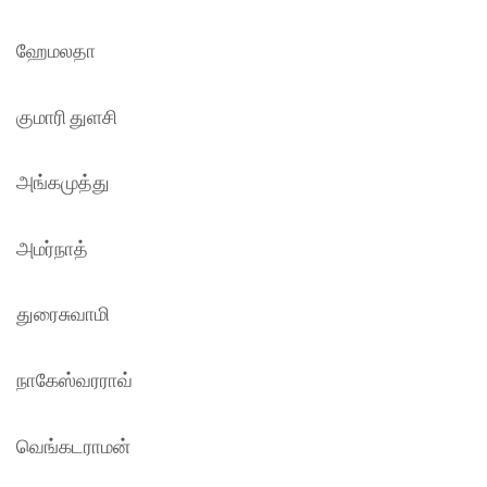
ஹேமலதா
குமாரி துளசி
அங்கமுத்து
அமர்நாத்
துரைசுவாமி
நாகேஸ்வரராவ்
வெங்கடராமன்