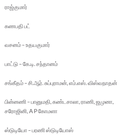
ராஜ்குமார்
கணபதி பட்
வசனம் – உதயகுமார்
பாட்டு – கே.டி. சந்தானம்
சங்கீதம் – சி.ஆர். சுப்புராமன், எம்.எஸ். விஸ்வநாதன்
பின்னணி – பானுமதி, கண்டசாலா, ராணி, ஜமுனா,
சரோஜினி, A P கோமளா
ஸ்டுடியோ – பரணி ஸ்டுடியோஸ்