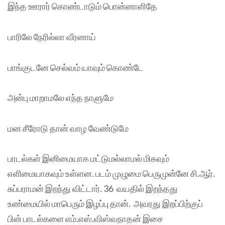
இந்த ஊரார் கொண்டாடும் பொன்னாளிதே
பாரிலே நேரில்லா வீரனாய்
பாங்குடனே செல்வம் யாவும் கொண்டே
அன்பு மாறாமலே எந்த நாளுமே
மன சீரோடு தான் வாழ வேண்டுமே
பாடல்கள் இனிமையாக மட்டுமல்லாமல் மிகவும்
எளிமையாகவும் உள்ளன. படம் முழுமை பெருமுன்னே சி.ஆர்.
சுப்பராமன் இறந்து விட்டார். 36 வயதில் இறந்தது
உண்மையில் மாபெரும் இழப்பு தான். அவரது இறப்பிற்குப்
பின் பாடல்களை எம்.எஸ்.விஸ்வநாதன் இசை