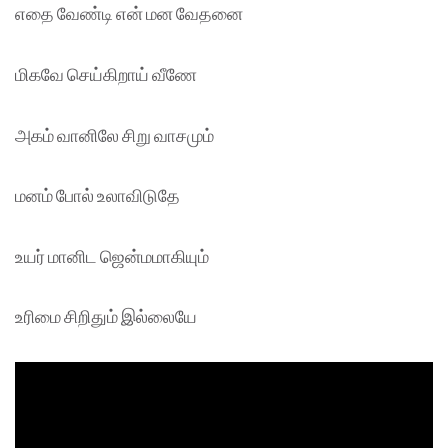
எதை வேண்டி என் மன வேதனை
மிகவே செய்கிறாய் வீணே
அகம் வானிலே சிறு வாசமும்
மனம் போல் உலாவிடுதே
உயர் மானிட ஜென்மமாகியும்
உரிமை சிறிதும் இல்லையே