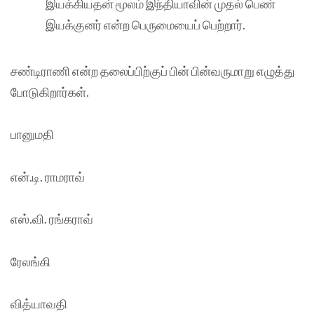
இயக்கியதன் மூலம் இந்தியாவின் முதல் பெண்
இயக்குனர் என்ற பெருமையைப் பெற்றார்.
சண்டிராணி என்ற தலைப்பிற்குப் பின் பின்வருமாறு எழுத்து
போடுகிறார்கள்.
பானுமதி
என்.டி. ராமராவ்
எஸ்.வி. ரங்கராவ்
ரேலங்கி
வித்யாவதி