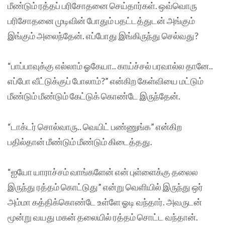
மீண்டும் ரத்தப் பரிசோதனை செய்தார்கள். ஒவ்வொரு
பரிசோதனை முடிவின் போதும் பதட்டத்துடன் அங்கும்
இங்கும் அலைந்தேன். எப்போது இங்கிருந்து செல்வது?
“பாப்பாவுக்கு எல்லாம் ஓகேயா.. காய்ச்சல் பரவால்ல தானே..
எப்போ வீட்டுக்குப் போலாம்?” என்கிற கேள்வியை மட்டும்
மீண்டும் மீண்டும் கேட்டுக் கொண்டே இருந்தேன்.
“டாக்டர் சொல்வாரு.. வெயிட் பண்ணுங்க” என்கிற
பதில்தான் மீண்டும் மீண்டும் கிடைத்தது.
“ஐயோ யாராச்சம் வாங்களேன் என் புள்ளைக்கு தலைல
இருந்து ரத்தம் கொட்டுது” என்று வெளியில் இருந்து ஒர்
அம்மா கத்திக்கொண்டே உள்ளே ஓடி வந்தார். அவருடன்
மூன்று வயது மகன் தலையில் ரத்தம் சொட்ட வந்தான்.