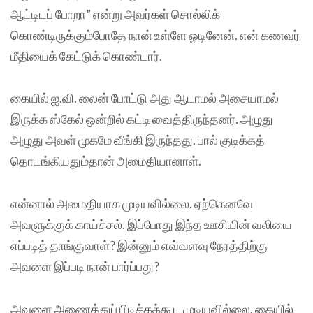
ஆட்டிடப் போறா” என்று அவர்கள் சொல்லிக்
கொண்டிருக்கும்போதே நான் உள்ளே ஓடினேன். என் கணவர்
மீதியைக் கேட்டுக் கொண்டார்.
கையில் ஐ.வி. லைன் போட்டு அது ஆடாமல் அசையாமல்
இருக்க ஸ்கேல் ஒன்றில் கட்டி வைத்திருந்தனர். அழுது
அழுது அவள் முகமே வீங்கி இருந்தது. பால் குடிக்கத்
தொடங்கியதும்தான் அமைதியானாள்.
என்னால் அமைதியாக முடியவில்லை. ஏற்கெனவே
அவளுக்குக் காய்ச்சல். இப்போது இந்த ஊசியின் வலியை
எப்படித் தாங்குவாள்? இன்னும் எவ்வளவு நேரத்திற்கு
அவளை இப்படி நான் பார்ப்பது?
அவளை அணைத்துப் பிடிக்கக்கூட முடியவில்லை. கையில்