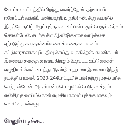
சேலம் மாவட்டத்தில் பிறந்து வளர்ந்தேன். தற்சமயம்
ஈரோட்டில் வங்கிப் பணியாற்றி வருகிறேன். சிறு வயதில்
இருந்தே தமிழ் மீதும் புத்தக வாசிப்பின் மீதும் பெரும் ஆர்வம்
கொண்டேன். கடந்த சில ஆண்டுகளாக வாழ்க்கை
ஏற்படுத்துகிற தாக்கங்களைக் கதைகளாகவும்
கட்டுரைகளாகவும் பதிவு செய்து வருகிறேன். மைவிகடன்
இணைய தளத்தில் நாற்பதிற்கும் மேற்பட்ட கட்டுரைகள்
எழுதியுள்ளேன். கடந்து ஆண்டு சஹானா இணைய இதழ்
நடத்திய நாவல் 2023-24 போட்டியில் பங்கேற்று முதல் பரிசு
பெற்றுள்ளேன். அதில் ஈன்ற பொழுதின் பெரிதுவக்கும்
என்கிற தலைப்பில் நான் எழுதிய நாவல் புத்தகமாகவும்
வெளிவர உள்ளது.
மேலும் படிக்க...