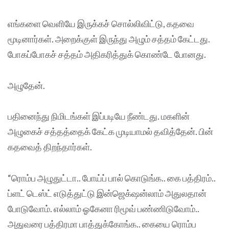
எங்களை வெளியே இருக்கச் சொல்லிவிட்டு, கதவை
மூடினார்கள். அறைக்குள் இருந்து அழும் சத்தம் கேட்டது.
போகப்போகச் சத்தம் அதிகரித்துக் கொண்டே போனது.
அழுதேன்.
பதினைந்து நிமிடங்கள் இப்படியே நீண்டது. மகளின்
அழுகைச் சத்தத்தைக் கேட்க முடியாமல் தவித்தேன். பின்
கதவைத் திறந்தார்கள்.
“ரொம்ப அழுதுட்டா.. போய்ப் பால் கொடுங்க.. கை பத்திரம்..
ப்ளட் டெஸ்ட் எடுத்துட்டு இன்ஜெக்‌ஷன்லாம் அதுலதான்
போடுவோம். எல்லாம் ஓகேனா ரிமூவ் பண்ணிடுவோம்..
அதுவரை பத்திரமா பாத்துக்கோங்க.. கையை ரொம்ப