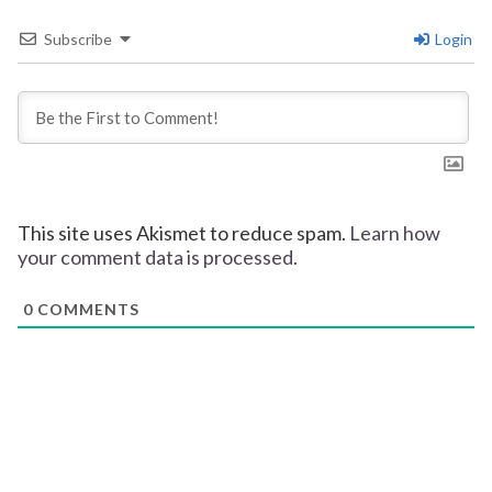
Subscribe
Login
This site uses Akismet to reduce spam.
Learn how
your comment data is processed.
0
COMMENTS