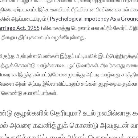
்லாவிட்டாலும் மன பாதிப்புகளினால், உணர்வுரீதியிலானப் பிரச
ிலை ஏற்படலாம். இந்த உளவியல் ரீதியிலான பிரச்னைகளால் கல
ின் அடிப்படையிலும் (
Psychological impotency As a Ground
rriage Act, 1955
) விவாகரத்து பெறலாம் என சுப்ரீம் கோர்ட் அற
நிறைய தீர்ப்புகளையும் வழங்கியுள்ளது.
ிகுந்த அன்புள்ள பெண்கள் இந்தப் பட்டியலில் இடம்பெற்றிருக்கு
்துக் கொண்டு வாழ்க்கையை ஓட்டுவார்கள். அவர்களது கணவ
வராக இருந்தால் மட்டுமே மனமுவந்து அப்படி வாழ்வது சாத்திய
வேளை அவர் அப்படி இல்லாவிட்டாலும் தங்கள் குழந்தைகளுக்கா
் கொண்டு சமாளிப்பார்கள்.
ண்டு சூழல்களில் தெரியுமா? உடல் நலமில்லாத
ாமல் அவரை கவனித்துக் கொண்டு அவருடன் வா
ம்பாதிக்காவிட்டாலும் அந்தப் பொறுப்பைத் தான்