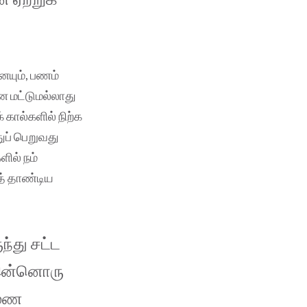
யும், பணம்
 மட்டுமல்லாது
கால்களில் நிற்க
ுப் பெறுவது
ளில் நம்
் தாண்டிய
ந்து சட்ட
ி இன்னொரு
ுமண