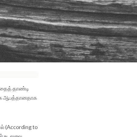
்தைத் தாண்டி
க்கே ஆபத்தானதாக
ல் (According to
் உடலுறவு