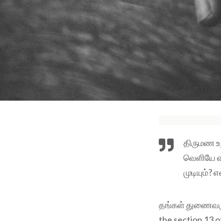
திருமண உற
வெளியே வ
முடியும்? 
தங்கள் துணைவருக
the section 13 o