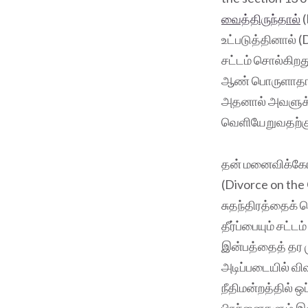
வைத்திருந்தால்
(
உட்படுத்தினால் 
சட்டம் சொல்கிறத
ஆண் பொருளாதாரப்
அதனால் அவளுக்கு
வெளியேறுவதற்கு 
தன் மனைவிக்கோ 
(Divorce on the 
சுதந்திரத்தைக் 
தீர்ப்பையும் சட்
இன்பத்தைத் தர ம
அடிப்படையில் வ
நீதிமன்றத்தில் 