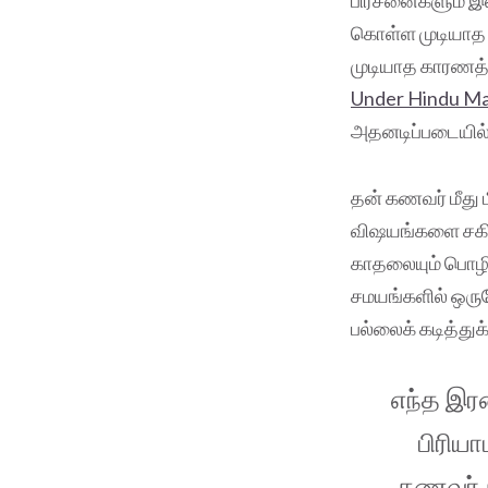
பிரச்னைகளும் இல
கொள்ள முடியாத ந
முடியாத காரணத்த
Under Hindu Ma
அதனடிப்படையில் 
தன் கணவர் மீது ம
விஷயங்களை சகித
காதலையும் பொழிப
சமயங்களில் ஒரு
பல்லைக் கடித்துக
எந்த இர
பிரிய
கணவர் ச