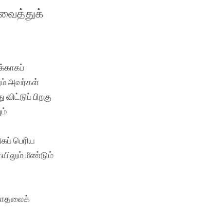
வைத்துக்
்காகப்
ும் அவர்கள்
 விட்டுப் பிறகு
ம்
ிகப் பெரிய
யிலும் மீண்டும்
 காதலைக்