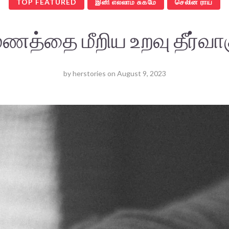
TOP FEATURED
இனி எல்லாம் சுகமே
செலின் ராய்
மணத்தை மீறிய உறவு தீர்வா
by
herstories
on
August 9, 2023