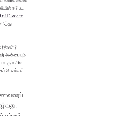
்னைகளால் கலவி
வியில் ஈடுபட
 of Divorce
ிவித்து
ம் இரண்டு
ர் அன்பையும்
மாகும். சில
கப் பெண்கள்
 கணவரைப்
ழ்வது.
 ஏற்றுக்