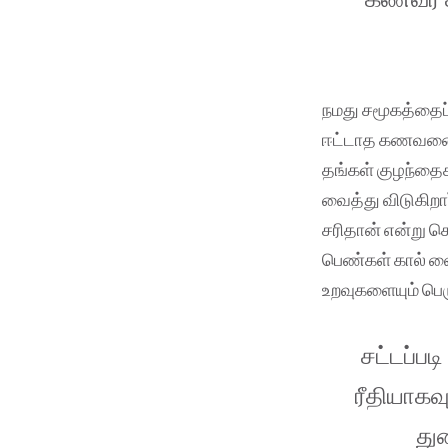
நமது சமூகத்தை
ஈட்டாத கணவனையு
தங்கள் குழந்தைக
வைத்து விடுகிறா
சரிதான் என்று சொ
பெண்கள் கால் வ
உறவுகளையும் பெர
சட்டப்பட
ரீதியாகவ
து