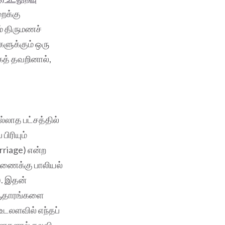
றைக்கு
ம் திருமணச்
ளுக்கும் ஒரு
கத் தவறினால்,
லாத பட்சத்தில்
பிரியும்
rriage) என்ற
 துணைக்கு பாலியல்
). இதன்
வ ஆதாரங்களை
உடலளவில் எந்தப்