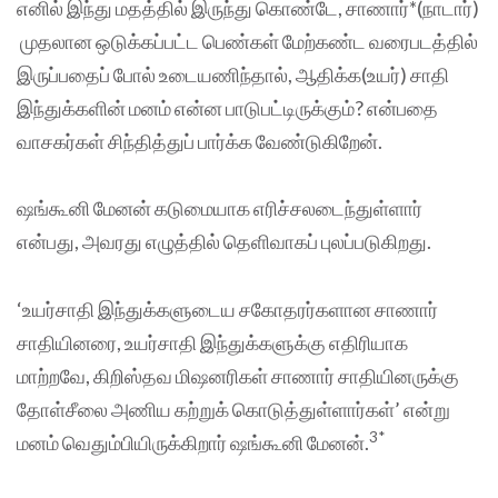
எனில் இந்து மதத்தில் இருந்து கொண்டே, சாணார்*(நாடார்)
முதலான ஒடுக்கப்பட்ட பெண்கள் மேற்கண்ட வரைபடத்தில்
இருப்பதைப் போல் உடையணிந்தால், ஆதிக்க(உயர்) சாதி
இந்துக்களின் மனம் என்ன பாடுபட்டிருக்கும்? என்பதை
வாசகர்கள் சிந்தித்துப் பார்க்க வேண்டுகிறேன்.
ஷங்கூனி மேனன் கடுமையாக எரிச்சலடைந்துள்ளார்
என்பது, அவரது எழுத்தில் தெளிவாகப் புலப்படுகிறது.
‘உயர்சாதி இந்துக்களுடைய சகோதரர்களான சாணார்
சாதியினரை, உயர்சாதி இந்துக்களுக்கு எதிரியாக
மாற்றவே, கிறிஸ்தவ மிஷனரிகள் சாணார் சாதியினருக்கு
தோள்சீலை அணிய கற்றுக் கொடுத்துள்ளார்கள்’ என்று
3*
மனம் வெதும்பியிருக்கிறார் ஷங்கூனி மேனன்.