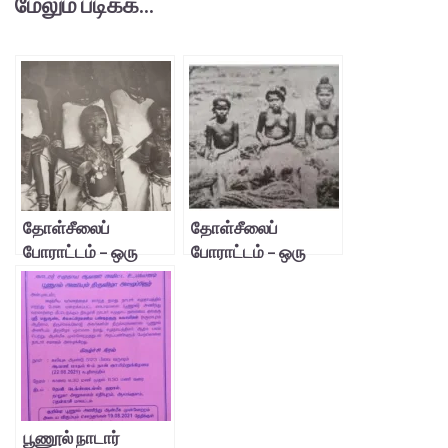
மேலும் படிக்க...
தோள்சீலைப்
தோள்சீலைப்
போராட்டம் – ஒரு
போராட்டம் – ஒரு
நினைவூட்டல் – 2
நினைவூட்டல்
பூணூல் நாடார்