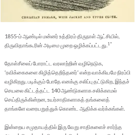
1855-ம் ஆண்டில் மன்னர் உத்திரம் திருநாள் ஆட்சியில்,
1*
திருவிதாங்கூரின் அடிமை முறை ஒழிக்கப்பட்டது.
தோள்சீலைப் போராட்ட வரலாற்றின் வழிநெடுக,
‘ரவிக்கைகளை கிழித்தெறிந்தனர்’ என்ற வாக்கியமே நிரம்பி
வழிகிறது. படிக்கும் போதே எனக்கு சலிப்பு தட்டுகிற, இந்தச்
செயலை கிட்டத்தட்ட 140 ஆண்டுகளாக சலிக்காமல்
செய்திருக்கின்றன, உயர்சாதிகளாகத் தங்களைத்
தாங்களே வரையறுத்துக் கொண்ட ஆதிக்க வர்க்கங்கள்.
இன்றைய சமுதாயத்தில் இரு வேறு சாதிகளைச் சார்ந்த