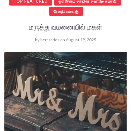
TOP FEATURED
ஓர் இளம் தாயின் சவாலே சமாளி
ரேவதி பாலாஜி
மருத்துவமனையில் மகள்
by
herstories
on
August 19, 2025