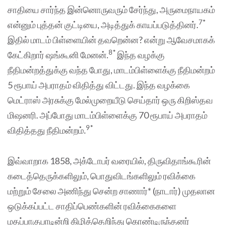
சாதியை சார்ந்த இன்னொருவரும் சேர்ந்து, அருமைநாயகம்
7*
என்னும் புத்தன் குட்டியை, அடித்துக் காயப்படுத்தினர்.
இதில் மாடம் பிள்ளையின் தவறென்ன? என்று ஆவேசமாகக்
8*
கேட்கிறார் ஷங்கூனி மேனன்.
இந்த வழக்கு
நீதிமன்றத்துக்கு வந்த போது, மாடம்பிள்ளைக்கு நீதிமன்றம்
5 ரூபாய் அபராதம் விதித்து விட்டது. இந்த வழக்கை
மெட்ராஸ் அரசுக்கு மேல்முறையீடு செய்தார் ஒரு கிறிஸ்தவ
மிஷனரி. அப்போது மாடம்பிள்ளைக்கு 70 ரூபாய் அபராதம்
9*
விதித்தது நீதிமன்றம்.
இவ்வாறாக 1858, அக்டோபர் வரையில், திருவிதாங்கூரின்
கடைத்தெருக்களிலும், பொதுவிடங்களிலும் ரவிக்கை
மற்றும் சேலை அணிந்து சென்ற சாணார்* (நாடார்) முதலான
ஒடுக்கப்பட்ட சாதிப்பெண்களின் ரவிக்கைகளை
மதப்பாகுபாடின்றி கிழித்தெறிந்து கொண்டிருந்தனர்