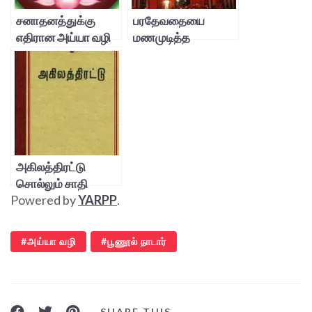
சனாதனத்துக்கு
பரதேவதையை
எதிரான அய்யா வழி
மணமுடித்த
முற்போக்காளர்
முத்துக்குட்டி
அகிலத்திரட்டு
சொல்லும் சாதி
Powered by
YARPP
.
அய்யா வழி
பூணூல் நாடார்
SHARE THIS