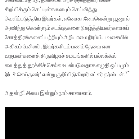
சிறப்பிக்கும் செய்யுள்களையும் செய்வித்து
வெளிப்படுத்திய இவர்கள், ஏனோதானோவென்று பூணூல்
அணிந்து கொள்ளும் சடங்குகளை நிகழ்த்தியவர்களாகப்
கோத்திரங்களைப் பற்றியும் அறியாமை நிரம்பிய வகையில்
அதிகம் பேசினர் . இவர்களிடம் பணம் தேவை என
வருபவர்களைத் திருவிழாச் சமயங்களில் பல்லக்கில்
வைத்துத் தூக்கிச் செல்ல உடன்படுவதாக எழுதி ஒப்பமும்
7*
இடச் செய்தனர்’ என்று குறிப்பிடுகிறார் எட்கர் தர்ஸ்டன்.
அதன் நீட்சியை இன்றும் நாம் காணலாம்.