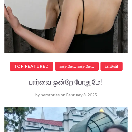
TOP FEATURED
காதலே... காதலே...
யாமினி
பார்வை ஒன்றே போதுமே!
by
herstories
on
February 8, 2025