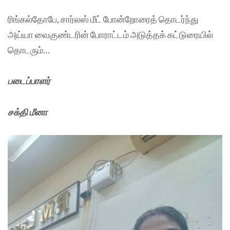
ரிங்கல்தோபே, சார்லஸ் மீட் போன்றோரைத் தொடர்ந்து
அய்யா வைகுண்டரின் போராட்டம் அடுத்தக் கட்டுரையில்
தொடரும்…
படைப்பாளர்
சக்தி மீனா