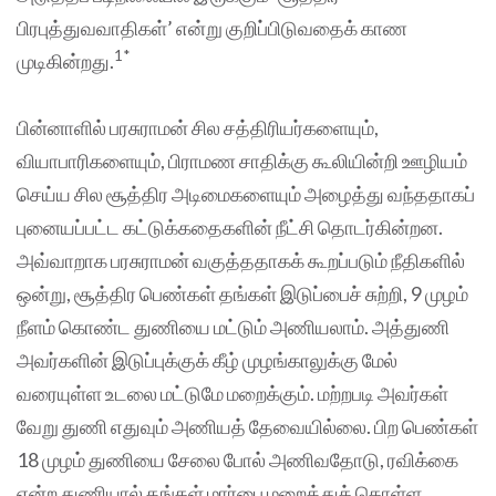
பிரபுத்துவவாதிகள்’ என்று குறிப்பிடுவதைக் காண
1*
முடிகின்றது.
பின்னாளில் பரசுராமன் சில சத்திரியர்களையும்,
வியாபாரிகளையும், பிராமண சாதிக்கு கூலியின்றி ஊழியம்
செய்ய சில சூத்திர அடிமைகளையும் அழைத்து வந்ததாகப்
புனையப்பட்ட கட்டுக்கதைகளின் நீட்சி தொடர்கின்றன.
அவ்வாறாக பரசுராமன் வகுத்ததாகக் கூறப்படும் நீதிகளில்
ஒன்று, சூத்திர பெண்கள் தங்கள் இடுப்பைச் சுற்றி, 9 முழம்
நீளம் கொண்ட துணியை மட்டும் அணியலாம். அத்துணி
அவர்களின் இடுப்புக்குக் கீழ் முழங்காலுக்கு மேல்
வரையுள்ள உடலை மட்டுமே மறைக்கும். மற்றபடி அவர்கள்
வேறு துணி எதுவும் அணியத் தேவையில்லை. பிற பெண்கள்
18 முழம் துணியை சேலை போல் அணிவதோடு, ரவிக்கை
என்ற துணியால் தங்கள் மார்பை மறைத்துக் கொள்ள