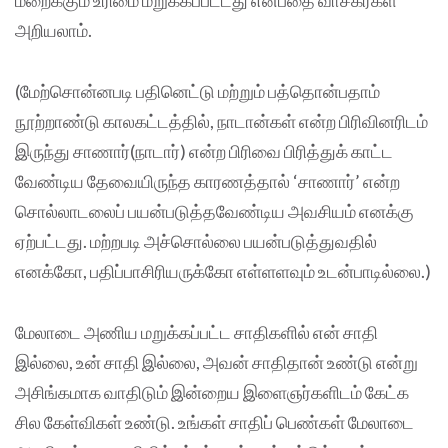
மறைக்கும் உரிமை மறுக்கப்பட்டது என்பதை வாசகர்கள்
அறியலாம்.
(மேற்சொன்னபடி பதினெட்டு மற்றும் பத்தொன்பதாம்
நூற்றாண்டு காலகட்டத்தில், நாடான்கள் என்ற பிரிவினரிடம்
இருந்து சாணார்(நாடார்) என்ற பிரிவை பிரித்துக் காட்ட
வேண்டிய தேவையிருந்த காரணத்தால் ‘சாணார்’ என்ற
சொல்லாடலைப் பயன்படுத்தவேண்டிய அவசியம் எனக்கு
ஏற்பட்டது. மற்றபடி அச்சொல்லை பயன்படுத்துவதில்
எனக்கோ, பதிப்பாசிரியருக்கோ எள்ளளவும் உடன்பாடில்லை.)
மேலாடை அணிய மறுக்கப்பட்ட சாதிகளில் என் சாதி
இல்லை, உன் சாதி இல்லை, அவன் சாதிதான் உண்டு என்று
அசிங்கமாக வாதிடும் இன்றைய இளைஞர்களிடம் கேட்க
சில கேள்விகள் உண்டு. உங்கள் சாதிப் பெண்கள் மேலாடை