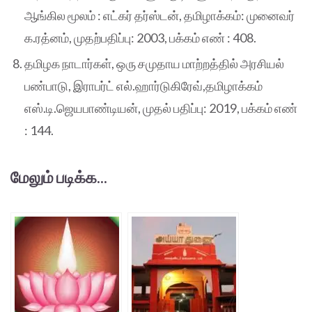
ஆங்கில மூலம் : எட்கர் தர்ஸ்டன், தமிழாக்கம்: முனைவர்
க.ரத்னம், முதற்பதிப்பு: 2003, பக்கம் எண் : 408.
தமிழக நாடார்கள், ஒரு சமுதாய மாற்றத்தில் அரசியல்
பண்பாடு, இராபர்ட் எல்.ஹார்டுகிரேவ்,தமிழாக்கம்
எஸ்.டி.ஜெயபாண்டியன், முதல் பதிப்பு: 2019, பக்கம் எண்
: 144.
மேலும் படிக்க...