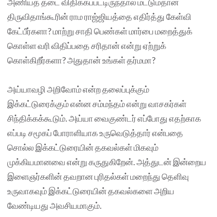
அணியத் தடை விதிக்கப்பட்டிருந்தால் மட்டும்தான்
திருவிதாங்கூரின் ராம ராஜ்ஜியத்தை எதிர்த்து கேள்வி
கேட்பீர்களா? மாற்று சாதி பெண்கள் மார்பை மறைத்துக்
கொள்ள வரி விதிப்பதை சரிதான் என்று ஏற்றுக்
கொள்கிறீர்களா? அதுதான் உங்கள் தர்மமா?
அய்யாவழி அறிவோம் என்ற தலைப்புக்கும்
இக்கட்டுரைக்கும் என்ன சம்மந்தம் என்று வாசகர்கள்
சிந்திக்கக்கூடும். அய்யா வைகுண்டர் எப்போது எதற்காக
எப்படி சமூகப் போராளியாக உருவெடுத்தார் என்பதை
சொல்ல இக்கட்டுரையின் தகவல்கள் மிகவும்
முக்கியமானவை என்று கருதுகிறேன். அத்துடன் இன்றைய
இளைஞர்களின் தவறான புரிதல்கள் மறைந்து தெளிவு
உருவாகவும் இக்கட்டுரையின் தகவல்களை அறிய
வேண்டியது அவசியமாகும்.