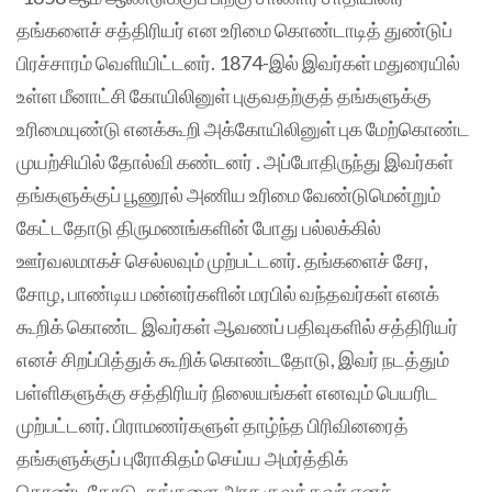
தங்களைச் சத்திரியர் என உரிமை கொண்டாடித் துண்டுப்
பிரச்சாரம் வெளியிட்டனர். 1874-இல் இவர்கள் மதுரையில்
உள்ள மீனாட்சி கோயிலினுள் புகுவதற்குத் தங்களுக்கு
உரிமையுண்டு எனக்கூறி அக்கோயிலினுள் புக மேற்கொண்ட
முயற்சியில் தோல்வி கண்டனர் . அப்போதிருந்து இவர்கள்
தங்களுக்குப் பூணூல் அணிய உரிமை வேண்டுமென்றும்
கேட்டதோடு திருமணங்களின் போது பல்லக்கில்
ஊர்வலமாகச் செல்லவும் முற்பட்டனர். தங்களைச் சேர,
சோழ, பாண்டிய மன்னர்களின் மரபில் வந்தவர்கள் எனக்
கூறிக் கொண்ட இவர்கள் ஆவணப் பதிவுகளில் சத்திரியர்
எனச் சிறப்பித்துக் கூறிக் கொண்டதோடு, இவர் நடத்தும்
பள்ளிகளுக்கு சத்திரியர் நிலையங்கள் எனவும் பெயரிட
முற்பட்டனர். பிராமணர்களுள் தாழ்ந்த பிரிவினரைத்
தங்களுக்குப் புரோகிதம் செய்ய அமர்த்திக்
கொண்டதோடு, தங்களை அரச குலத்தவர் எனச்