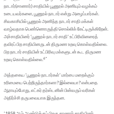
நாடார்(சாணார்) சாதியில் பூணூல் அணியும் வழக்கம்
உடையவர்களை, பூணூல் நாடார் என்று அழைப்பார்கள்.
சிவகாசியில் பூணூல் அணிந்த நாடார் சாதி மக்கள்
வாழ்வதாக பெண்ணொருத்தி சொல்லிக் கேட்டிருக்கிறேன்.
அச்சாதியினர் ‘பூணூல் நாடார் சாதி’ உட்பிரிவினரைத்
தவிரப் பிற சாதியினருடன் திருமண உறவு கொள்வதில்லை.
பிற நாடார் சாதியின் உட்பிரிவு மக்களுடன் கூட திருமண
6*
உறவு கொள்வதில்லை.
அத்தகைய ‘பூணூல் நாடார்கள்’ மார்பை மறைக்கும்
உரிமையை பெற்றிருந்தார்களா? இல்லையா? என்பதை
ஆராயும்போது, எட்கர் தர்ஸ்டனின் பின்வரும் வரிகள்
அதிர்ச்சி தருபவையாக இருந்தன.
‘1858 ஆம் ஆண்டுக்குப் பிறகு சாணார் சாதியினர்