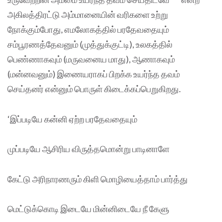
அகிலத்திரட்டு அம்மானையின் வரிகளை உற்று
நோக்கும்போது, எமலோகத்தில் பரதேவதையும்
சம்பூரணத்தேவனும் (முத்துக்குட்டி), உலகத்தில்
பெண்ணாகவும் (மருவனைய மாது), ஆணாகவும்
(மன்னவனும்) இணையராகப் பிறக்க உயர்ந்த தவம்
செய்தனர் என்னும் பொருள் கிடைக்கப்பெறுகிறது.
‘இப்படியே கன்னி ஏற்ற பரதேவதையும்
முப்படியே ஆசிரிய விருத்தமொன்று பாடினாளே
கேட்டு அரிநாரணரும் கிளி மொழியைத்தாம் பார்த்து
மெட்டுக்கொடி இடையே மின்னிடையே நீ கேளு