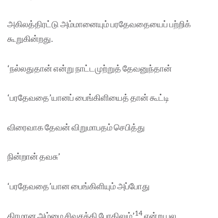
அகிலத்திரட்டு அம்மானையும் பரதேவதையைப் பற்றிக்
கூறுகின்றது.
‘நல்லதுதான் என்று நாட்டமுற்றுத் தேவனுந்தான்
‘பரதேவதை’யானப் பைங்கிளியைத் தான் கூட்டி
விரைவாக தேவன் விறுமாபதம் செபித்து
நின்றான் தவசு’
‘பரதேவதை’யான பைங்கிளியும் அப்போது
14
திரமான அம்மை சிவசக்தி பேரதிலும்’
என்று பல