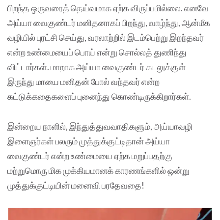
பிறந்த ஒருவரைத் தெய்வமாக ஏற்க விருப்பமில்லை. எனவே
அய்யா வைகுண்டர் மனிதனாகப் பிறந்து, வாழ்ந்து, ஆன்மீக
வழியில் புரட்சி செய்து, வரலாற்றில் இடம்பெற்று இறந்தவர்
என்ற உண்மையைப் பொய் என்று சொல்லத் துணிந்து
விட்டார்கள். மாறாக அய்யா வைகுண்டர் கடலுக்குள்
இருந்து மாயை மனிதன் போல் வந்தவர் என்ற
கட்டுக்கதைகளைப் புனைந்து கொண்டிருக்கிறார்கள்.
இன்றைய நாளில், இந்துத்துவவாதிகளும், அய்யாவழி
இளைஞர்கள் பலரும் முத்துக்குட்டிதான் அய்யா
வைகுண்டர் என்ற உண்மையை ஏற்க மறுப்பதற்கு
மற்றுமொரு மிக முக்கியமானக் காரணங்களில் ஒன்று
முத்துக்குட்டியின் மனைவி பரதேவதை!