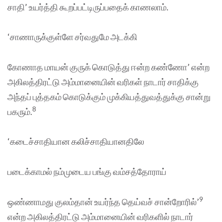
சாதி’ உயர்த்தி கூறப்பட்டிருப்பதைக் காணலாம்.
‘சாணாருக்குள்ளே சர்வதுமே அடக்கி
கோணாத மாயன் குருக் கொடுத்து ஈன்ற கண்ணோ’ என்ற
அகிலத்திரட்டு அம்மானையின் வரிகள் நாடார் சாதிக்கு
அந்தப் புத்தகம் கொடுக்கும் முக்கியத்துவத்துக்கு சான்று
8
பகரும்.
‘கடைச்சாதியான கலிச்சாதியானதிலே
படைக்காமல் நம்முடைய பங்கு வம்சத்தோராய்
9
ஒண்ணாமது குலம்தான் உயர்ந்த தெய்வச் சான்றோரில்’
என்ற அகிலத்திரட்டு அம்மானையின் வரிகளில் நாடார்