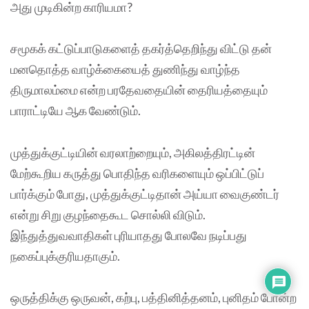
அது முடிகின்ற காரியமா?
சமூகக் கட்டுப்பாடுகளைத் தகர்த்தெறிந்து விட்டு தன்
மனதொத்த வாழ்க்கையைத் துணிந்து வாழ்ந்த
திருமாலம்மை என்ற பரதேவதையின் தைரியத்தையும்
பாராட்டியே ஆக வேண்டும்.
முத்துக்குட்டியின் வரலாற்றையும், அகிலத்திரட்டின்
மேற்கூறிய கருத்து பொதிந்த வரிகளையும் ஒப்பிட்டுப்
பார்க்கும் போது, முத்துக்குட்டிதான் அய்யா வைகுண்டர்
என்று சிறு குழந்தைகூட சொல்லி விடும்.
இந்துத்துவவாதிகள் புரியாதது போலவே நடிப்பது
நகைப்புக்குரியதாகும்.
ஒருத்திக்கு ஒருவன், கற்பு, பத்தினித்தனம், புனிதம் போன்ற