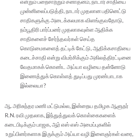
என்றும் பறைசாற்றும் சனாதனம், நாடார் சாதியை
முன்னிலைப்படுத்தி, நாடார் முதலான பதினெட்டு
சாதிகளுக்கு அடைக்கலமாக விளங்குவதோடு,
நம்பூதிரி பார்ப்பனர் முதலாகவுள்ள ஆதிக்க
சாதிகளைச் சேர்ந்தவர்கள் செய்த
கொடுமைகளைத் தட்டிக் கேட்டு, ஆதிக்கசாதியை
கடைச்சாதி என்று விமர்சிக்கும் அகிலத்திரட்டினை
வேதமாகக் கொண்ட அய்யா வழியை தன்னோடு
இணைத்துக் கொள்ளத் துடிப்பது முரண்பாடாக
இல்லையா?
ஆ. அரிசுந்தர மணி மட்டுமல்ல, இன்றைய தமிழக ஆளுநர்
R.N. ரவி முதலாக, இந்துத்துவக் கொள்கைகளைக்
கடைபிடிக்கும் பாஜக, ஆர் எஸ் எஸ் அமைப்புகளில்
உறுப்பினர்களாக இருக்கும் அய்யா வழி இளைஞர்கள் வரை,