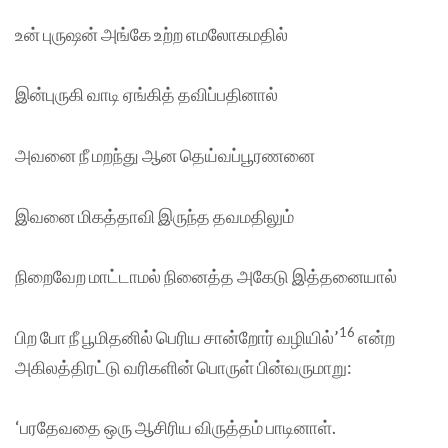
உன் புருஷன் அங்கே உற்ற எமலோகமதில்
இன்புருகி வாடி ஏங்கித் தவிப்பதினால்
அவனை நீ மறந்து ஆன தெய்வப்பூரணனை
இவனை மிகத்தாவி இருந்த தவமதிலும்
நிறைவேற மாட்டாமல் நினைத்த அகேடு இத்தனையால்
16
பிற போ நீ பூமிதனில் பெரிய சான்றோர் வழியில்’
என்ற
அகிலத்திரட்டு வரிகளின் பொருள் பின்வருமாறு:
‘பரதேவதை ஒரு ஆசிரிய விருத்தம் பாடினாள்.