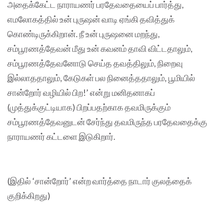
அதைக்கேட்ட நாராயணர் பரதேவதையைப் பார்த்து,
எமலோகத்தில் உன் புருஷன் வாடி ஏங்கி தவித்துக்
கொண்டிருக்கிறான். நீ உன் புருஷனை மறந்து,
சம்பூரணத்தேவன் மீது உன் கவனம் தாவி விட்டதாலும்,
சம்பூரணத்தேவனோடு செய்த தவத்திலும், நிறைவு
இல்லாததாலும், கேடுகள் பல நினைத்ததாலும், பூமியில்
சான்றோர் வழியில் பிற!’ என்று மனிதனாகப்
(முத்துக்குட்டியாக) பிறப்பதற்காக தவமிருக்கும்
சம்பூரணத்தேவனுடன் சேர்ந்து தவமிருந்த பரதேவதைக்கு
நாராயணர் கட்டளை இடுகிறார்.
(இதில் ‘சான்றோர்’ என்ற வார்த்தை நாடார் குலத்தைக்
குறிக்கிறது)