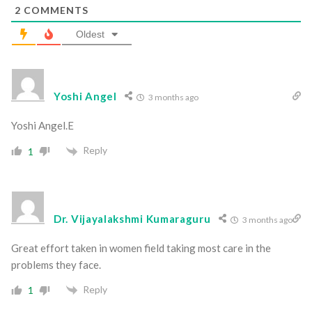
2
COMMENTS
Oldest
Yoshi Angel
3 months ago
Yoshi Angel.E
Reply
1
Dr. Vijayalakshmi Kumaraguru
3 months ago
Great effort taken in women field taking most care in the
problems they face.
Reply
1