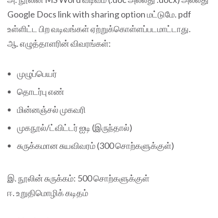
Google Docs link with sharing option மட்டுமே. pdf
உள்ளிட்ட பிற வடிவங்கள் ஏற்றுக்கொள்ளப்படமாட்டாது.
ஆ. எழுத்தாளரின் விவரங்கள்:
முழுப்பெயர்
தொடர்பு எண்
மின்னஞ்சல் முகவரி
முகநூல்/ட்விட்டர் ஐடி (இருந்தால்)
சுருக்கமான சுயவிவரம் (300 சொற்களுக்குள்)
இ. நூலின் சுருக்கம்: 500 சொற்களுக்குள்
ஈ. உறுதிமொழிக் கடிதம்