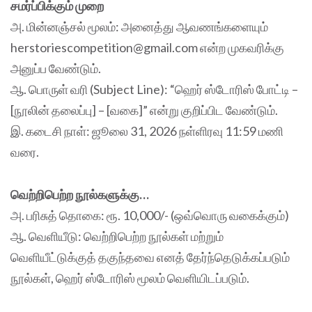
சமர்ப்பிக்கும் முறை
அ. மின்னஞ்சல் மூலம்: அனைத்து ஆவணங்களையும்
herstoriescompetition@gmail.com என்ற முகவரிக்கு
அனுப்ப வேண்டும்.
ஆ. பொருள் வரி (Subject Line): “ஹெர் ஸ்டோரிஸ் போட்டி –
[நூலின் தலைப்பு] – [வகை]” என்று குறிப்பிட வேண்டும்.
இ. கடைசி நாள்: ஜூலை 31, 2026 நள்ளிரவு 11:59 மணி
வரை.
வெற்றிபெற்ற நூல்களுக்கு…
அ. பரிசுத் தொகை: ரூ. 10,000/- (ஒவ்வொரு வகைக்கும்)
ஆ. வெளியீடு: வெற்றிபெற்ற நூல்கள் மற்றும்
வெளியீட்டுக்குத் தகுந்தவை எனத் தேர்ந்தெடுக்கப்படும்
நூல்கள், ஹெர் ஸ்டோரிஸ் மூலம் வெளியிடப்படும்.