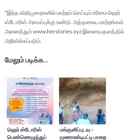
*இந்த விதிமுறைகளில் மாற்றம் செய்யும் உரிமை ஹெர்
ஸ்டோரிஸ் அமைப்புக்கு உண்டு. அத்தகைய மாற்றங்கள்
அனைத்தும் www.herstories.xyz இணையதளத்தில்
அறிவிக்கப்படும்.
மேலும் படிக்க...
ஹெர் ஸ்டோரிஸ்
மங்குனிப்புடவு –
பெண்ணெழுத்துப்
மூணாண்டிபட்டி பாறை