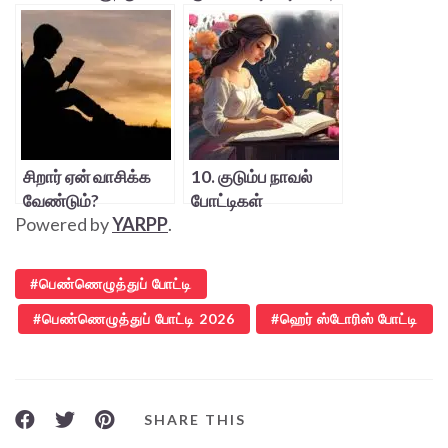
போட்டி
ஓவியங்கள்
சிறார் ஏன் வாசிக்க
10. குடும்ப நாவல்
வேண்டும்?
போட்டிகள்
Powered by
YARPP
.
பெண்ணெழுத்துப் போட்டி
பெண்ணெழுத்துப் போட்டி 2026
ஹெர் ஸ்டோரிஸ் போட்டி
SHARE THIS