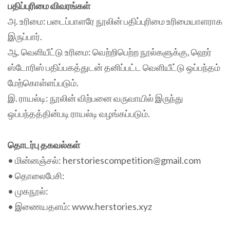
பதிப்புரிமை விவரங்கள்
அ. உரிமை: படைப்பாளரே நூலின் பதிப்புரிமை உரிமையாளராக
இருப்பார்.
ஆ. வெளியீட்டு உரிமை: வெற்றிபெற்ற நூல்களுக்கு, ஹெர்
ஸ்டோரிஸ் பதிப்பகத்துடன் தனிப்பட்ட வெளியீட்டு ஒப்பந்தம்
மேற்கொள்ளப்படும்.
இ. ராயல்டி: நூலின் விற்பனை வருவாயில் இருந்து
ஒப்பந்தத்தின்படி ராயல்டி வழங்கப்படும்.
தொடர்பு தகவல்கள்
• மின்னஞ்சல்: herstoriescompetition@gmail.com
• தொலைபேசி:
• முகநூல்:
• இணையதளம்: www.herstories.xyz