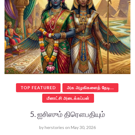
TOP FEATURED
அக அழகிகளைத் தேடி...
மீனாட்சி அடைக்கப்பன்
5. ஐசிஸும் திரௌபதியும்
by
herstories
on
May 30, 2026