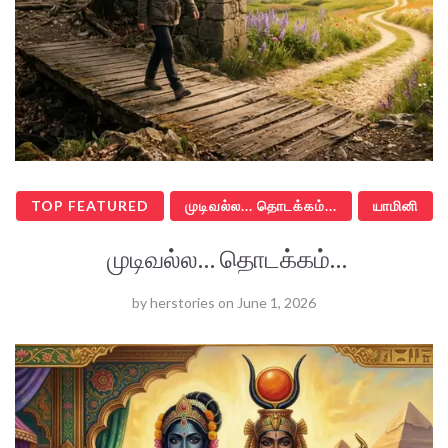
TOP FEATURED
முடிவல்ல... தொடக்கம்...
யாமினி
முடிவல்ல… தொடக்கம்…
by
herstories
on
June 1, 2026