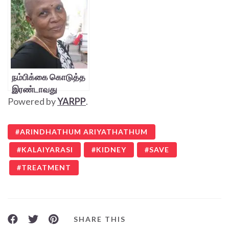
நம்பிக்கை கொடுத்த
இரண்டாவது
Powered by
YARPP
.
வாழ்க்கை!
ARINDHATHUM ARIYATHATHUM
KALAIYARASI
KIDNEY
SAVE
TREATMENT
SHARE THIS