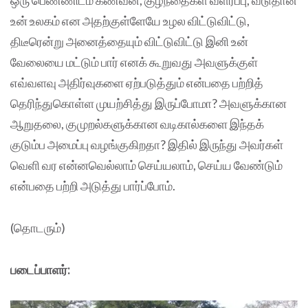
ஒரு பெண்ணிடம் கணவன், குழந்தைகள் வளர்ப்பு, வீடுதான்
உன் உலகம் என அதற்குள்ளேயே உழல விட்டுவிட்டு,
திடீரென்று அனைத்தையும் விட்டுவிட்டு இனி உன்
வேலையை மட்டும் பார் எனக் கூறுவது அவளுக்குள்
எவ்வளவு அதிர்வுகளை ஏற்படுத்தும் என்பதை பற்றித்
தெரிந்துகொள்ள முயற்சித்து இருப்போமா? அவளுக்கான
ஆறுதலை, குமுறல்களுக்கான வடிகால்களை இந்தக்
குடும்ப அமைப்பு வழங்குகிறதா? இதில் இருந்து அவர்கள்
வெளி வர என்னவெல்லாம் செய்யலாம், செய்ய வேண்டும்
என்பதை பற்றி அடுத்து பார்ப்போம்.
(தொடரும்)
படைப்பாளர்: