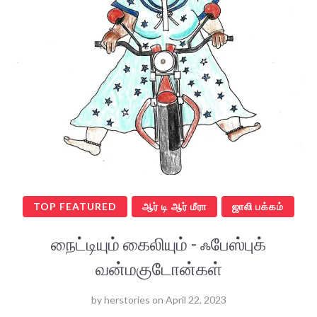
TOP FEATURED
ஆர் டி ஆர் மீரா
ஜாலி பக்கம்
நைட்டியும் கைலியும் - ஃபேஸ்புக்
வன்மகுடோன்கள்
by
herstories
on
April 22, 2023