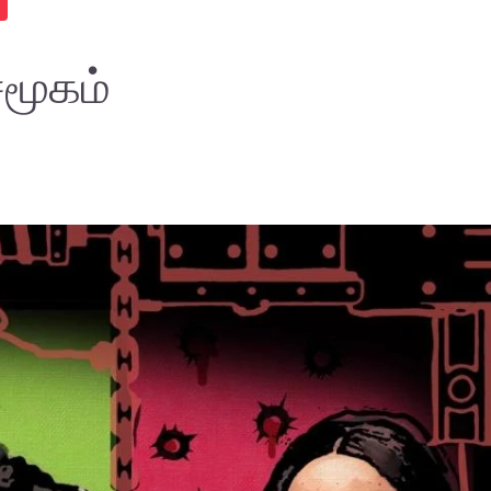
சமூகம்