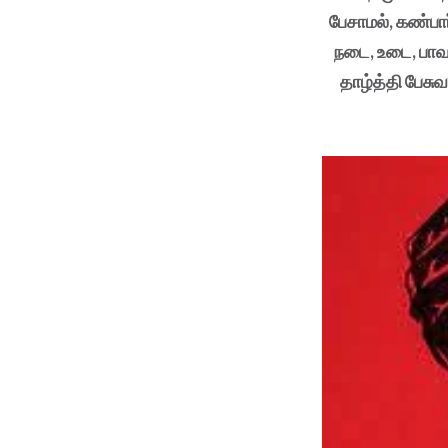
பேசாமல், கண்ப
நடை, உடை, பா
தாழ்த்தி பேசு