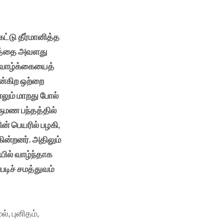
்டு தீர்மானித்த
ாரத்தை அவளது
ண வாழ்க்கையைத்
என்கிற ஒற்றை
ாலும் மாறது போல்
ிருமண பந்தத்தில்
ன் பெயரில் பழகி,
கின்றனர். அதிலும்
யில் வாழ்ந்தாக
படிச் சமத்துவம்
, புனிதம்,