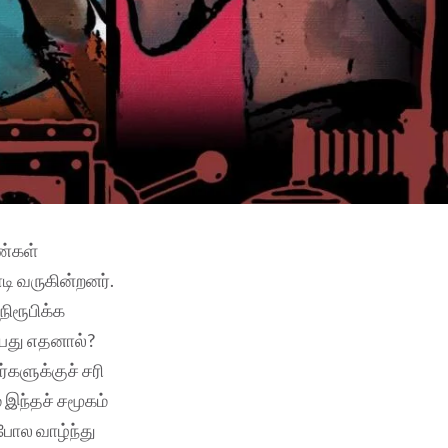
ண்கள்
டி வருகின்றனர்.
நிரூபிக்க
்பது எதனால்?
களுக்குச் சரி
 இந்தச் சமூகம்
ோல வாழ்ந்து