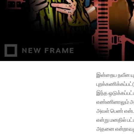
இன்றைய நவீன யு
புறக்கணிக்கப்பட்
இந்த ஒடுக்கப்பட
எண்ணினாலும் அவ
அவள் பெண் என்பத
என்று மனதில் பட
அதனை என்றாவது 