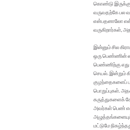
கொண்டு இருக்கும
வருவதற்கே பல வ
என்பதனாலோ என்ன
வருகிறார்கள், 
இன்னும் சில கிர
ஒரு பெண்ணின் ல
பெண்ணிற்கு எது
செயல். இன்றும் 
குழந்தைகளைப் பா
பொறுப்புகள். அத
கருத்துகளைக் கே
அவர்கள் பெண் என
அழுத்தங்களையும்
மட்டுமே நிகழ்ந