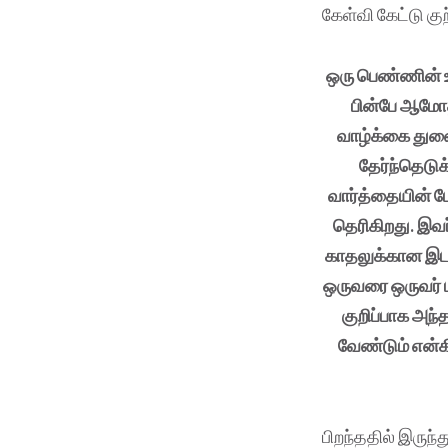
கேள்வி கேட்டு கு
ஒரு பெண்ணின் உ
பின்பே ஆமோத
வாழ்க்கை துணை
தேர்ந்தெடுக
வார்த்தையின் மே
தெரிகிறது. இவர்
காதலுக்கான இடம்
ஒருவரை ஒருவர் பு
குறிப்பாக அந்
வேண்டும் என்கி
பிறந்ததில் இருந