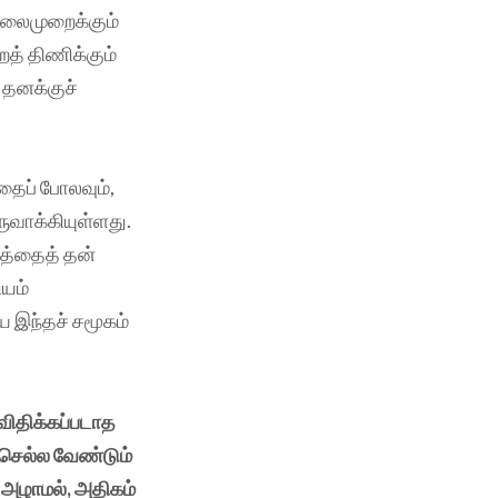
தலைமுறைக்கும்
த் திணிக்கும்
தனக்குச்
தைப் போலவும்,
ுவாக்கியுள்ளது.
னத்தைத் தன்
ியம்
 இந்தச் சமூகம்
விதிக்கப்படாத
 செல்ல வேண்டும்
அழாமல், அதிகம்