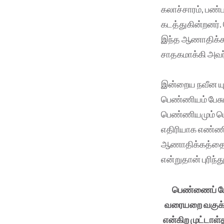
கலாச்சாரம், பண
கடத்துகின்றனர்.
இந்த ஆணாதிக்க 
சாதகமாக்கி அவ
இன்றைய நவீன யுக
பெண்ணியம் பேசுப
பெண்ணியமும் பெ
எதிரியாக எண்ணி
ஆணாதிக்கத்தை ம
என்றுதான் புரிந
பெண்ணைப் போன
வரையறை வகுக்கப
என்கிற முட்டா