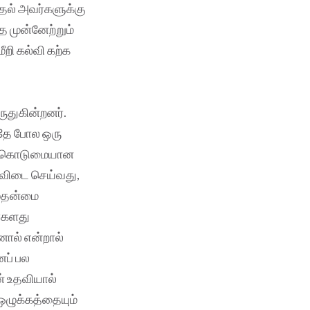
ிதல் அவர்களுக்கு
 முன்னேற்றும்
றி கல்வி கற்க
ுதுகின்றனர்.
அதே போல ஒரு
டக் கொடுமையான
ணிவிடை செய்வது,
முதன்மை
ர்களது
னால் என்றால்
னப் பல
் உதவியால்
ஒழுக்கத்தையும்