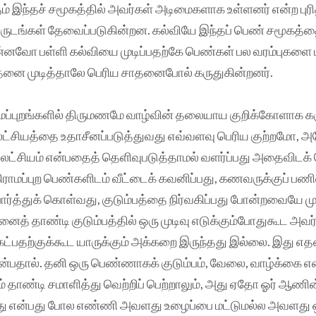
் இந்தச் சமூகத்தில் அவர்கள் அடிமைகளாக உள்ளனர் என்ற புர
ருடங்கள் தேவைப்படுகின்றன. கல்வியே இந்தப் பெண் சமூகத்தை
வோ பள்ளி கல்வியை முடிப்பதற்கே பெண்கள் பல வரம்புகளை மீ
அதனை முடித்தாலே பெரிய சாதனைபோல் கருதுகின்றனர்.
ாமப்புறங்களில் திருமணமே வாழ்வின் தலையாய குறிக்கோளாக கர
ட்சியத்தை உதாசீனப்படுத்துவது எவ்வளவு பெரிய குற்றமோ, 
 லட்சியம் என்பதைத் தெளிவுபடுத்தாமல் வளர்ப்பது அதைவி
கிராமப்புற பெண்களிடம் வீட்டைக் கவனிப்பது, கணவருக்குப் ப
ர்த்துக் கொள்வது, குடும்பத்தை நிர்வகிப்பது போன்றவையே 
னைத் தாண்டி குடும்பத்தில் ஒரு முடிவு எடுக்கும்போதுகூட அவ
ட்பதற்குக்கூட யாருக்கும் அக்கறை இருந்தது இல்லை. இது எத
்பதால். தனி ஒரு பெண்ணாகக் குடும்பம், வேலை, வாழ்க்கை எ
 தாண்டி சமாளித்து வெற்றிப் பெற்றாலும், அது ஏதோ ஓர் ஆணின
்தது என்பது போல எண்ணி அவளது உழைப்பை மட்டுமல்ல அவளது 