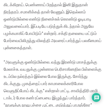
கிடக்கிறாய். பெண்ணாய் பிறந்தால் இனி இதுதான்
நிரந்தரம். சமாளிக்கத் தான் வேணும். இதெல்லாம்
ஒண்டுமில்லை எண்டு நினைச்சுக் கொண்டு ஓடியாடி
அலுவலைப்பார். இப்படியே படுத்துக் கிடந்தால் அதுவே
பழக்கமாகிப் போயிடும்” என்றார். சக்தி தலையை மட்டும்
போர்வையிலிருந்து விலத்தி அவரைப் பார்த்துப் பலகீனமாய்
புன்னகைத்தாள்.
“அவளுக்கு ஒண்டுமில்லை. வந்து இரண்டு மாசத்துக்கு
மேலாச்சு. வயதுக்கு முன்னால பெரிசாகினதில பிள்ளைக்கு
உடம்பில நல்ரத்தம் இல்லை போல இருக்கு. சோர்ந்து
கிடக்குது. முகத்தைப் பார் காமாலைக்காரிபோல
வெளுறிப்போய் கிடக்கு” என்றாள் பாட்டி. சாவித்திரி மாமி
டாக்டர் போல கண் ரப்பையை இழுத்துப் பார்த்தார்.
“நாளுக்கு நாலு பச்சை முட்டை குடுத்துப் பாருங்கோ”