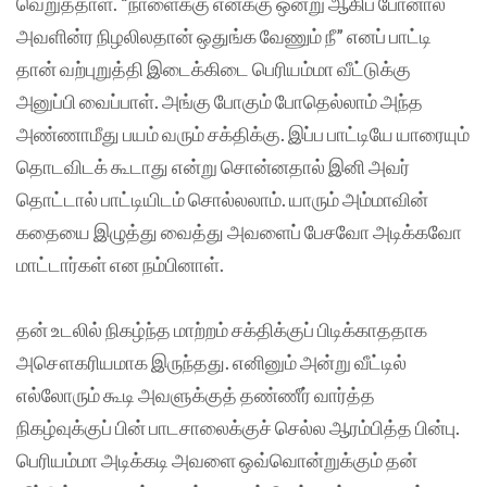
வெறுத்தாள். “நாளைக்கு எனக்கு ஒன்று ஆகிப் போனால்
அவளின்ர நிழலிலதான் ஒதுங்க வேணும் நீ” எனப் பாட்டி
தான் வற்புறுத்தி இடைக்கிடை பெரியம்மா வீட்டுக்கு
அனுப்பி வைப்பாள். அங்கு போகும் போதெல்லாம் அந்த
அண்ணாமீது பயம் வரும் சக்திக்கு. இப்ப பாட்டியே யாரையும்
தொடவிடக் கூடாது என்று சொன்னதால் இனி அவர்
தொட்டால் பாட்டியிடம் சொல்லலாம். யாரும் அம்மாவின்
கதையை இழுத்து வைத்து அவளைப் பேசவோ அடிக்கவோ
மாட்டார்கள் என நம்பினாள்.
தன் உடலில் நிகழ்ந்த மாற்றம் சக்திக்குப் பிடிக்காததாக
அசௌகரியமாக இருந்தது. எனினும் அன்று வீட்டில்
எல்லோரும் கூடி அவளுக்குத் தண்ணீர் வார்த்த
நிகழ்வுக்குப் பின் பாடசாலைக்குச் செல்ல ஆரம்பித்த பின்பு.
பெரியம்மா அடிக்கடி அவளை ஒவ்வொன்றுக்கும் தன்