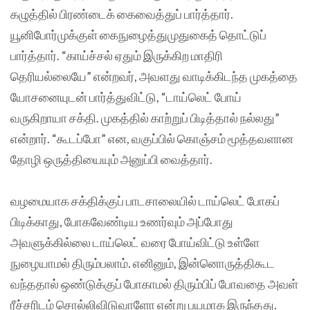
கழுத்தில் பிரண்டைக் கைவைத்துப் பார்த்தார்.
யூனிபோர்முக்குள் கைநுழைத்துமுதுகைத் தொட்டுப்
பார்த்தார். “காய்ச்சல் ஏதும் இருக்கிற மாதிரி
தெரியல்லையே” என்றவர், அவளது வாடிக்கிடந்த முகத்தை
யோசனையுடன் பார்த்துவிட்டு, “டாய்லெட் போய்
வருகிறாயா சக்தி. முகத்தில் காற்றுப் பிடித்தால் நல்லது”
என்றார். “கூடப்போ” என, வகுப்பில் கொஞ்சம் மூத்தவளான
தோழி ஒருத்தியையும் அனுப்பி வைத்தார்.
வழமையாக சக்திக்குப் பாடசாலையில் டாய்லெட் போகப்
பிடிக்காது, போகவேண்டிய உணர்வும் அப்போது
அவளுக்கில்லை டாய்லெட் வரை போய்விட்டு உள்ளே
நுழையாமல் திரும்பலாம். எனினும், இன்னொருத்திகூட
வந்ததால் ஒண்டுக்குப் போகாமல் திரும்பிப் போவதை அவள்
ரீச்சரிடம் சொல்லிவிடுவாளோ என்று பயமாக இருந்தது.