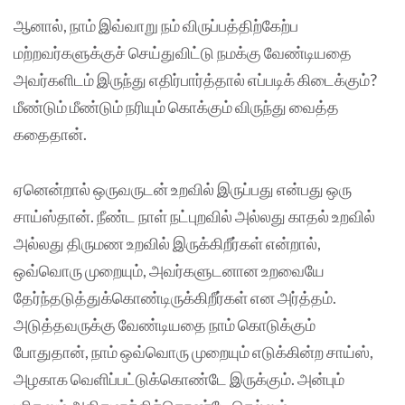
ஆனால், நாம் இவ்வாறு நம் விருப்பத்திற்கேற்ப
மற்றவர்களுக்குச் செய்துவிட்டு நமக்கு வேண்டியதை
அவர்களிடம் இருந்து எதிர்பார்த்தால் எப்படிக் கிடைக்கும்?
மீண்டும் மீண்டும் நரியும் கொக்கும் விருந்து வைத்த
கதைதான்.
ஏனென்றால் ஒருவருடன் உறவில் இருப்பது என்பது ஒரு
சாய்ஸ்தான். நீண்ட நாள் நட்புறவில் அல்லது காதல் உறவில்
அல்லது திருமண உறவில் இருக்கிறீர்கள் என்றால்,
ஒவ்வொரு முறையும், அவர்களுடனான உறவையே
தேர்ந்தடுத்துக்கொண்டிருக்கிறீர்கள் என அர்த்தம்.
அடுத்தவருக்கு வேண்டியதை நாம் கொடுக்கும்
போதுதான், நாம் ஒவ்வொரு முறையும் எடுக்கின்ற சாய்ஸ்,
அழகாக வெளிப்பட்டுக்கொண்டே இருக்கும். அன்பும்