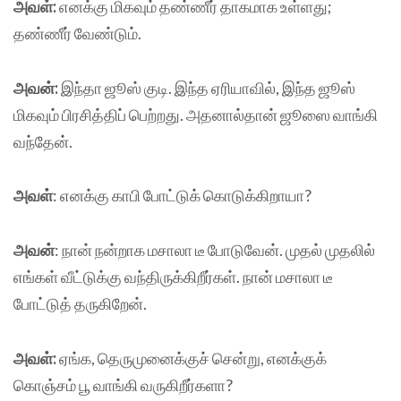
அவள்
:
எனக்கு மிகவும் தண்ணீர் தாகமாக உள்ளது;
தண்ணீர் வேண்டும்.
அவன்
:
இந்தா ஜூஸ் குடி. இந்த ஏரியாவில், இந்த ஜூஸ்
மிகவும் பிரசித்திப் பெற்றது. அதனால்தான் ஜூஸை வாங்கி
வந்தேன்.
அவள்
: எனக்கு காபி போட்டுக் கொடுக்கிறாயா?
அவன்
: நான் நன்றாக மசாலா டீ போடுவேன். முதல் முதலில்
எங்கள் வீட்டுக்கு வந்திருக்கிறீர்கள். நான் மசாலா டீ
போட்டுத் தருகிறேன்.
அவள்
:
ஏங்க, தெருமுனைக்குச் சென்று, எனக்குக்
கொஞ்சம் பூ வாங்கி வருகிறீர்களா?