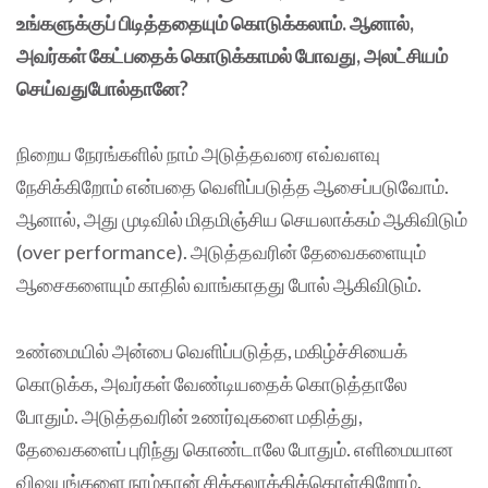
உங்களுக்குப் பிடித்ததையும் கொடுக்கலாம். ஆனால்,
அவர்கள் கேட்பதைக் கொடுக்காமல் போவது, அலட்சியம்
செய்வதுபோல்தானே?
நிறைய நேரங்களில் நாம் அடுத்தவரை எவ்வளவு
நேசிக்கிறோம் என்பதை வெளிப்படுத்த ஆசைப்படுவோம்.
ஆனால், அது முடிவில் மிதமிஞ்சிய செயலாக்கம் ஆகிவிடும்
(over performance). அடுத்தவரின் தேவைகளையும்
ஆசைகளையும் காதில் வாங்காதது போல் ஆகிவிடும்.
உண்மையில் அன்பை வெளிப்படுத்த, மகிழ்ச்சியைக்
கொடுக்க, அவர்கள் வேண்டியதைக் கொடுத்தாலே
போதும். அடுத்தவரின் உணர்வுகளை மதித்து,
தேவைகளைப் புரிந்து கொண்டாலே போதும். எளிமையான
விஷயங்களை நாம்தான் சிக்கலாக்கிக்கொள்கிறோம்.