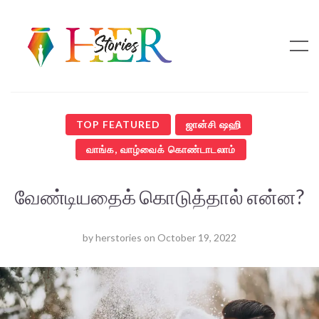
TOP FEATURED
ஜான்சி ஷஹி
வாங்க, வாழ்வைக் கொண்டாடலாம்
வேண்டியதைக் கொடுத்தால் என்ன?
by
herstories
on
October 19, 2022