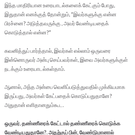
இந்த மாதிரியான உரையாடல்களைக் கேட்கும் போது,
இதுதான் எனக்குத் தோன்றும், “இவர்களுக்கு என்ன
பிரச்னை? அடுத்தவருக்கு , அவர் வேண்டியதைக்
கொடுத்தால் என்ன?”
கவனித்துப் பார்த்தால், இவர்கள் எல்லாம் ஒருவரை
இன்னொருவர் அன்பு செய்பவர்கள், இவை அவர்களுக்குள்
நடக்கும் உரையாடல்கள்தாம்.
ஆனால், அந்த அன்பை வெளிப்படுத்துவதில் முக்கியமாக
இருப்பது, அவர்கள் கேட்பதைக் கொடுப்பதுதானே?
அதுதான் எளிதானதும்கூட.
ஒருவர், தண்ணீரைக் கேட்டால் தண்ணீரைக் கொடுக்க
வேண்டியதுதானே?. அதற்குப் பின், வேண்டுமானால்