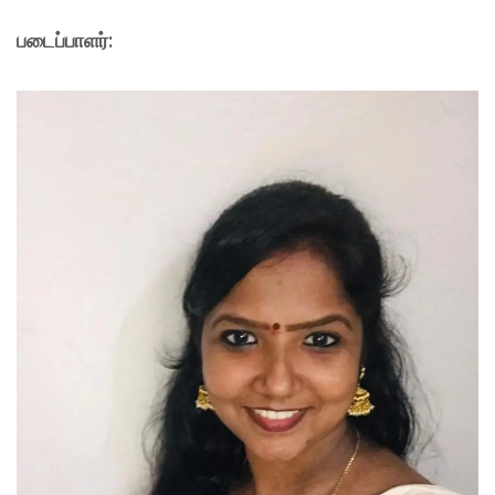
படைப்பாளர்: