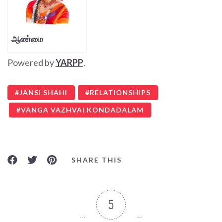
ஆண்மை
Powered by
YARPP
.
JANSI SHAHI
RELATIONSHIPS
VANGA VAZHVAI KONDADALAM
SHARE THIS
5