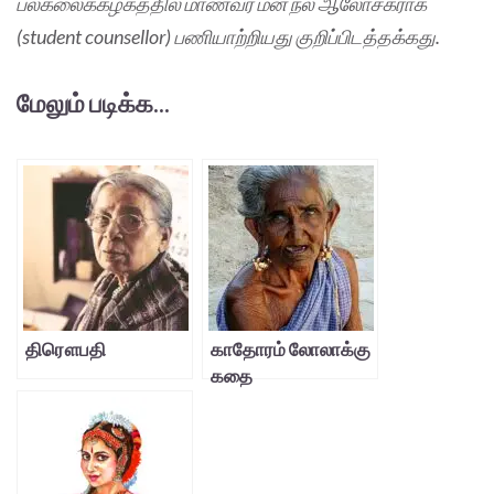
பல்கலைக்கழகத்தில் மாணவர் மன நல ஆலோசகராக
(student counsellor) பணியாற்றியது குறிப்பிடத்தக்கது.
மேலும் படிக்க...
திரௌபதி
காதோரம் லோலாக்கு
கதை
சொல்லுதம்மா…