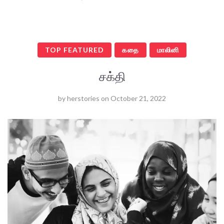
TOP FEATURED
கதை
மாலினி
சக்தி
by
herstories
on
October 21, 2022