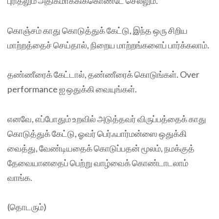
புரிதலும் அதிகமாக்கிக்கொண்டே செல்லும்.
கொஞ்சம் காது கொடுத்துக் கேட்டு, இந்த ஒரு சிறிய
மாற்றத்தைச் செய்தால், நிறைய மாற்றங்களைப் பார்க்கலாம்.
தண்ணீரைக் கேட்டால், தண்ணீரைக் கொடுங்கள். Over
performance ஐ ஒதுக்கி வையுங்கள்.
எனவே, எப்போதும் உறவில் அடுத்தவர் விருப்பத்தைக் காது
கொடுத்துக் கேட்டு, ஓவர் பெர்ஃபார்மன்ஸை ஒதுக்கி
வைத்து, வேண்டியதைக் கொடுப்பதன் மூலம், நமக்குத்
தேவையானதைப் பெற்று வாழ்வைக் கொண்டாடலாம்
வாங்க.
(தொடரும்)