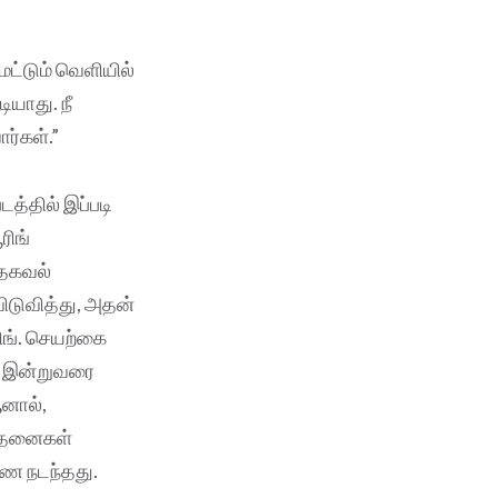
மட்டும் வெளியில்
ியாது. நீ
ர்கள்.”
த்தில் இப்படி
ரிங்
 தகவல்
ிடுவித்து, அதன்
ிங். செயற்கை
. இன்றுவரை
னால்,
வேதனைகள்
ணை நடந்தது.