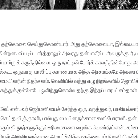
ரிங் தற்கொலை செய்துகொண்டார். அது தற்கொலையா, இல்லையா 
ின்றன. எப்படிப் பார்த்தாலும் அவரது தன்பாலீர்ப்பு அவருக்கு
ல் மாற்றுக் கருத்தில்லை. ஒரு நாட்டின் போர்க் காலத்தின்போது 
ல்கூட ஒருவரது பாலீர்ப்பு காரணமாக அந்த அரசாங்கமே அவரை மிர
ுமையினரின் நிதர்சனம். வெளியில் வந்து ஏழு நிறங்களில் ஜொலி
கத்துக்குள்ளேயே ஒளிந்துகொள்வதற்கு இந்தப் பாரபட்சம்தான்
ீல்ட் என்பவர் ஜெர்மனியைச் சேர்ந்த ஒரு மருத்துவர், பாலியல்சார
செய்த விஞ்ஞானி, பால்புதுமையினருக்கான களப்போராளி. தன்பால
ம் திருநர்களுக்கும் உரிமைகளை வழங்க வேண்டும் என்பதற்கா
ியல் அறிவியலுக்கான ஆராய்ச்சிக்கழகத்தையும் நிறுவியிருக்கி