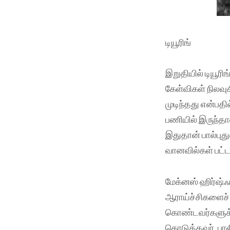
டியூரிங்
இறுதியில் டியூ
கேள்விகள் நிலவுக
முடிந்தது என்பதி
பணியில் இருந்தா
இதுதான் பால்புத
வானவில்கள் பட்ட
மேக்னஸ் ஹிர்ஷ்ஃப
ஆராய்ச்சிகளைச் 
கொண்டவர்களுக்கு
கொடுத்தவர். பால