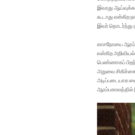
இவரது ஆய்வுக்கூட
கூடாது என்கிற 
இவர் தொடர்ந்து த
காசநோயை ஆரம்ப 
என்கிற அறிவியல்
பெண்ணாகப் பிறந
அறுவை சிகிச்சை
அடிப்படையாக வைத
ஆரம்பகாலத்தில் 