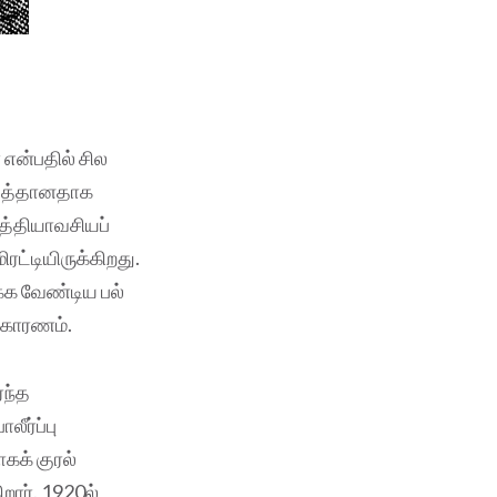
என்பதில் சில
 ஆபத்தானதாக
அத்தியாவசியப்
ட்டியிருக்கிறது.
க்க வேண்டிய பல்
 காரணம்.
்ந்த
ீர்ப்பு
கக் குரல்
றார். 1920ல்