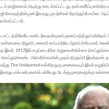
ம் நாஜிகளால் அடித்து உடைக்கப்பட்டது. தன்பாலீர்ப்பு என்கிற 
நாஜி கோஷத்தின்முன் இவரது முயற்சிகள் தோற்றுப்போயின. அட
ாக்கப்பட்டார்.
கட்டத்திலேயே கண்டறிவதன்மூலம் குணப்படுத்தும் விகிதம் அ
 உண்மையை நிறுவி, பலரைக் காப்பாற்றிய ஆராய்ச்சியாளர் அலன்
்த இவர், 1917இல் கருப்பை நீக்க அறுவைசிகிச்சை செய்துகொ
 செய்துகொண்ட அமெரிக்காவின் முதல் திருநம்பி இவர்தான்.
்து The Undaunted என்கிற ஒரு புனைவையும் இவர் எழுதியிரு
இவரது பால்பண்புகளால் பல்வேறு அடக்குமுறைகளுக்கு உள்ளான