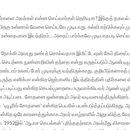
ாளர்களை அவர்கள் என்ன செய்வார்கள் தெரியுமா? இந்தத் தகவல் 
 பிறகு உன்னால் வேலை செய்யவே முடியாது. கல்வி கற்பிக்கவும் முட
 உன்னதமான இயந்திரம்… அதைப் பார்க்கவே முடியாதபடி செய்வா
 நோக்கி அவரது நண்பர் சொல்வதாக இமிட்டேஷன் கேம் திரைப்பட
. செயற்கை நுண்ணறிவின் தந்தை என்று கருதப்படும் ஆலன் டியூ
ண்டாம் உலகப் போர் முடிவுக்கு வந்திருக்காது. குறியீடுகளாகத்
ருந்த எனிக்மா என்கிற ஜெர்மானிய இயந்திரத்தின் புதிர்களை வ
ிப் படிப்பது என்கிற செயல்முறையை உருவாக்கியவர் ஆலன் டியூர
 அடிப்படை சோதனை ஒன்றையும் அவர் வடிவமைத்திருக்கிறார்
ியூரிங் சோதனை’ என்கிற பெயரில் பயன்படுத்தப்படுகிறது. ஆ
ர் என்கிற ஒரே காரணத்துக்காக அவர் வாழ்நாளில் அனுபவித்த 
 1952இல் ‘ஆபாச செயல்கள்’ புரிந்ததற்காக அவர்மீது விசார