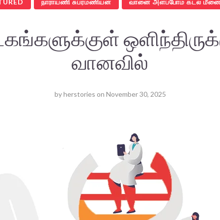
TURED
நாராயணி சுப்ரமணியன்
வானை அளப்போம் கடல் மீனை
டகங்களுக்குள் ஒளிந்திருக்
வானவில்
by
herstories
on
November 30, 2025