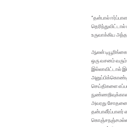
“தன்பால் ஈர்ப்ப
தெரிந்துவிட்டால்
உருவாக்கிய அந்த
ஆலன் டியூரிங்கை
ஒரு வசனம் வரும்
இல்லாவிட்டால் இர
அனுப்பிக்கொண்டி
செய்திகளை எப்பட
நுண்ணறிவுக்கான
அவரது சோதனை ‘ட
தன்பாலீர்ப்பாள
கொஞ்சநஞ்சமல்ல.