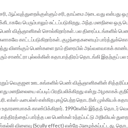
 சரி, ஆய்வுத்துறைக்குள்ளும் சரி, தாய்மை அடைவது என்பது 
க்கீடாகவே பெரும்பாலும் சுட்டப்படுகிறது. அந்த மனநிலை ஒரு
 பெண் விஞ்ஞானிகள் சொல்கிறார்கள். பல திரைப்படங்களில் பெ
ளாகவே காட்டப்படுகிறார்கள். குழந்தைகளையும் பார்த்துக்க
றந்து விளங்கும் பெண்களை நாம் திரையில் அவ்வளவாகக் காண்ப
ரும் சாண்ட்ரா புல்லக்கின் கதாபாத்திரம் தொடங்கி இதற்குப் 
மற்றும் வெகுஜன ஊடகங்களில் பெண் விஞ்ஞானிகளின் சித்தரிப
ொது மனநிலையை எப்படிப் பிரதிபலிக்கிறது என்று அழகாகக் குறிப்
ி. எக்ஸ்-ஃபைல்ஸ் என்கிற புகழ்பெற்ற தொடரின் முக்கியக் கத
 உதாரணமாகக் காண்பிக்கிறார். 1990களில் இந்தத் தொடர் வ
ாத்திரத்தைப் பார்த்த பல பெண்கள் உந்தப்பட்டு அறிவியல் துறை
 ஸ்கல்லி விளைவு (Scully effect) என்றே அழைக்கப்பட்டது. தொ