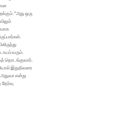
கலான
றக்கும். “அது ஒரு
பிலும்
ரணமாக
ுப்பார்கள்.
லிருந்து
டாயம் வரும்.
கத் தொடங்குவார்.
லியால் இறுதிவரை
 அதுவா என்று
 தேர்வு