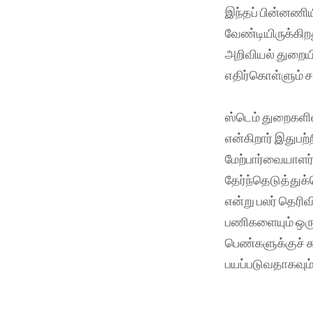
இந்தப் பின்னணி
வேண்டியிருக்கிற
அறிவியல் துறையில
எதிர்கொள்ளும் 
ஸ்டெம் துறைகளில
என்கிறார் இதுபற
மேற்பார்வையாளர
தேர்ந்தெடுத்துக
என்று பலர் தெரி
பணிகளையும் ஒரு ப
பெண்களுக்குச் ச
பயப்படுவதாகவும்