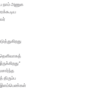
ை நாம் அணுக
ோரக்கூடிய
வர்
டுத்துகிறது
் தெளிவாகத்
இருக்கிறது”
ைசார்ந்த
் திரும்ப
ம் இளம்பெண்கள்