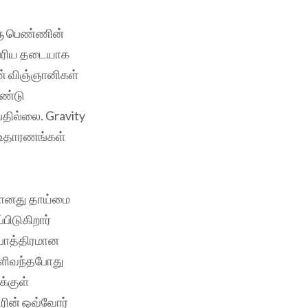
ஒரு பெண்ணின்
 பெரிய தடையாக
ண் விஞ்ஞானிகள்
ொண்டு
தில்லை. Gravity
பல உதாரணங்கள்
்பானது தாய்மை
பிடுகிறார்
ாபாத்திரமான
ெளிவந்தபோது
க்குள்
டரின் ஒவ்வோர்