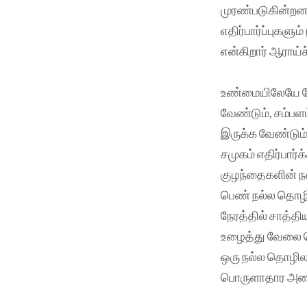
முரண்படுகின்றன
எதிர்பார்ப்புகள
என்கிறார் ஆராய்ச
உண்மையிலேயே வே
வேண்டும், சம்பள
இருக்க வேண்டும்
சமுகம் எதிர்பார
குழந்தைகளின் ந
பெண் நல்ல தொழி
நேரத்தில் சாத்
உழைத்து வேலை ச
ஒரு நல்ல தொழிலா
பொருளாதார அமைப்