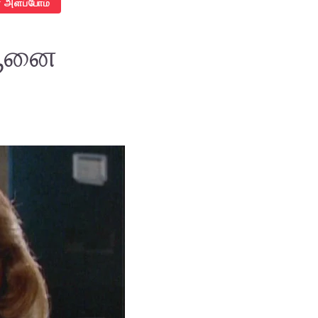
 அளப்போம்
 பூனை