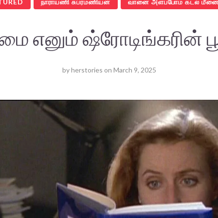
TURED
நாராயணி சுப்ரமணியன்
வானை அளப்போம் கடல் மீனை
மை எனும் ஷ்ரோடிங்கரின்
by
herstories
on
March 9, 2025