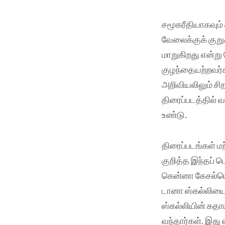
சமூகரீதியாகவும்
வேலைக்குக் குறு
மாறுகிறது என்று
குழந்தையற்றவர்க
அறிவியலிலும் சி
திரைப்படத்தில் வ
உண்டு.
திரைப்படங்கள் 
குறித்த இந்தப் ப
கென்னா கேசல்பெர
டானா ஸ்கல்லியை
ஸ்கல்லியின் கதாப
வந்தார்கள். இது