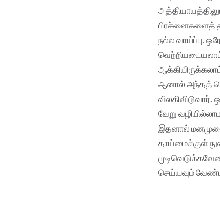
அத்தியாயத்திலும
பிரச்னைகளைத் தீர
நல்ல வாய்ப்பு. 
வெற்றியடையலாம்
ஆக்கியிருக்கலாம
ஆனால் அந்தத் தொ
விலகிவிடுவார். ஒ
வேறு வழியில்லாம
இதனால் மனமுடைந
தாய்மைக்குள் ந
முடிவெடுக்கவேண்ட
செய்யவும் வேண்ட