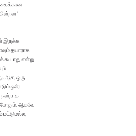
ந்தைக்கான
்கின்றன”
் இருக்க
ளவும் தயாராக
க் கூடாது என்று
ும்
ு. ஆக, ஒரு
டும் ஒரே
் நன்றாக
் போதும். ஆகவே
 மட்டுமல்ல,