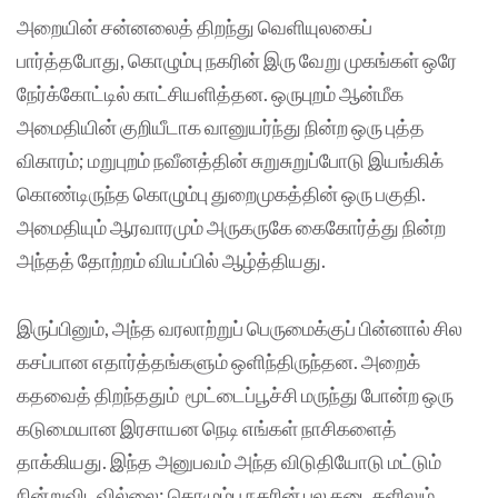
அறையின் சன்னலைத் திறந்து வெளியுலகைப்
பார்த்தபோது, கொழும்பு நகரின் இரு வேறு முகங்கள் ஒரே
நேர்க்கோட்டில் காட்சியளித்தன. ஒருபுறம் ஆன்மீக
அமைதியின் குறியீடாக வானுயர்ந்து நின்ற ஒரு புத்த
விகாரம்; மறுபுறம் நவீனத்தின் சுறுசுறுப்போடு இயங்கிக்
கொண்டிருந்த கொழும்பு துறைமுகத்தின் ஒரு பகுதி.
அமைதியும் ஆரவாரமும் அருகருகே கைகோர்த்து நின்ற
அந்தத் தோற்றம் வியப்பில் ஆழ்த்தியது.
இருப்பினும், அந்த வரலாற்றுப் பெருமைக்குப் பின்னால் சில
கசப்பான எதார்த்தங்களும் ஒளிந்திருந்தன. அறைக்
கதவைத் திறந்ததும் மூட்டைப்பூச்சி மருந்து போன்ற ஒரு
கடுமையான இரசாயன நெடி எங்கள் நாசிகளைத்
தாக்கியது. இந்த அனுபவம் அந்த விடுதியோடு மட்டும்
நின்றுவிடவில்லை; கொழும்பு நகரின் பல கடைகளிலும்