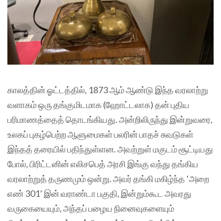
காலத்தின் ஓட்டத்தில், 1873 ஆம் ஆண்டு இந்த வரலாற்று
வளாகம் ஒரு தங்குமிடமாக (ஹோட்டலாக) தன் புதிய
பரிமாணத்தைத் தொடங்கியது. அன்றிலிருந்து இன்றுவரை,
உலகப் புகழ்பெற்ற ஆளுமைகள் பலரின் பாதச் சுவடுகள்
இந்தத் தரையில் பதிந்துள்ளன. அவற்றுள் மகுடம் சூட்டியது
போல், பிரிட்டனின் எலிசபெத் அரசி இங்கு வந்து தங்கிய
வரலாற்றுத் தருணமும் ஒன்று. அவர் தங்கி மகிழ்ந்த ‘அறை
எண் 301’ இன் வராண்டா பகுதி, இன்றும்கூட அவரது
வருகையையும், அந்தப் பழைய நினைவுகளையும்