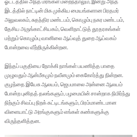
ஓட்டத்தில் அந்த மரங்கள் மறைந்தாலும், இன்று அந்த
இடத்தில் நாட்டின் மிக முக்கிய மையங்களான பிரதமர்
அலுவலகம், சுதந்திர மண்டபம், கொழும்பு நகர மண்டபம்,
தேசிய அருங்காட்சியகம், வெளிநாட்டுத் தூதரகங்கள்
மற்றும் கொழும்பு வானிலை ஆய்வுத் துறை ஆய்வகம்
போன்றவை வீற்றிருக்கின்றன.
இந்தப் பகுதியை நோக்கி நாங்கள் பயணித்த பாதை
முழுவதும் ஆன்மீகமும் நவீனமும் கைகோர்த்து நின்றன.
குழந்தை இயேசு ஆலயம், ஜெபமாலை அன்னை ஆலயம்
போன்ற புனிதத் தலங்களும், பழமையின் சான்றாக நிமிர்ந்து
நிற்கும் சிவப்பு நிறக் கட்டிடங்களும், பிரம்மாண்டமான
விளையாட்டு அரங்குகளும் எங்கள் கண்களுக்கு
விருந்தளித்தன.