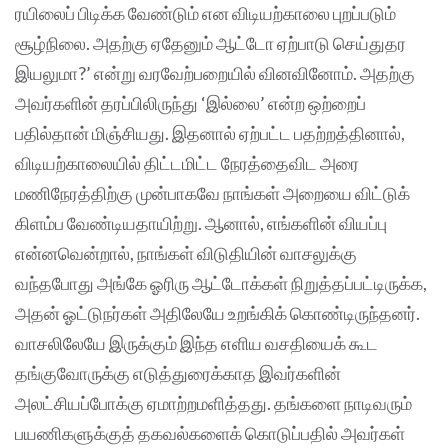
ரயிலைப் பிடிக்க வேண்டும் என விடியற்காலை புறப்படும்
சூழ்நிலை. அதற்கு ஏதேனும் ஆட்டோ ஏற்பாடு செய்துதர
இயலுமா?’ என்று வரவேற்பறையில் வினவினோம். அதற்கு
அவர்களின் தரப்பிலிருந்து ‘இல்லை’ என்ற ஒற்றைப்
பதில்தான் மிஞ்சியது. இதனால் ஏற்பட்ட பதற்றத்தினால்,
விடியற்காலையில் திட்டமிட்ட நேரத்தைவிட அரை
மணிநேரத்திற்கு முன்பாகவே நாங்கள் அறையை விட்டுக்
கிளம்ப வேண்டியதாயிற்று. ஆனால், எங்களின் வியப்பு
என்னவென்றால், நாங்கள் விடுதியின் வாசலுக்கு
வந்தபோது அங்கே ஓரிரு ஆட்டோக்கள் நிறுத்தப்பட்டிருக்க,
அதன் ஓட்டுநர்கள் அதிலேயே உறங்கிக் கொண்டிருந்தனர்.
வாசலிலேயே இருக்கும் இந்த எளிய வசதியைக் கூட
தங்குவோருக்கு எடுத்துரைக்காத இவர்களின்
அலட்சியப்போக்கு ஏமாற்றமளித்தது. தங்களை நாடிவரும்
பயணிகளுக்குத் தகவல்களைக் கொடுப்பதில் அவர்கள்