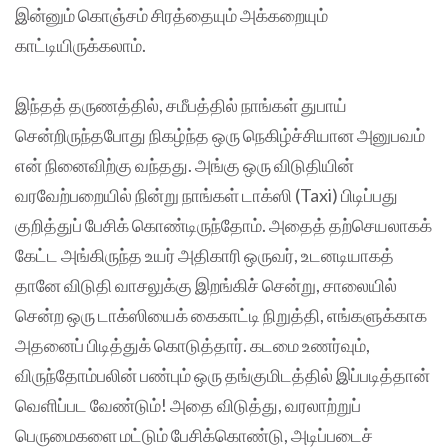
இன்னும் கொஞ்சம் சிரத்தையும் அக்கறையும்
காட்டியிருக்கலாம்.
இந்தத் தருணத்தில், சமீபத்தில் நாங்கள் துபாய்
சென்றிருந்தபோது நிகழ்ந்த ஒரு நெகிழ்ச்சியான அனுபவம்
என் நினைவிற்கு வந்தது. அங்கு ஒரு விடுதியின்
வரவேற்பறையில் நின்று நாங்கள் டாக்ஸி (Taxi) பிடிப்பது
குறித்துப் பேசிக் கொண்டிருந்தோம். அதைத் தற்செயலாகக்
கேட்ட அங்கிருந்த உயர் அதிகாரி ஒருவர், உடனடியாகத்
தானே விடுதி வாசலுக்கு இறங்கிச் சென்று, சாலையில்
சென்ற ஒரு டாக்ஸியைக் கைகாட்டி நிறுத்தி, எங்களுக்காக
அதனைப் பிடித்துக் கொடுத்தார். கடமை உணர்வும்,
விருந்தோம்பலின் பண்பும் ஒரு தங்குமிடத்தில் இப்படித்தான்
வெளிப்பட வேண்டும்! அதை விடுத்து, வரலாற்றுப்
பெருமைகளை மட்டும் பேசிக்கொண்டு, அடிப்படைச்