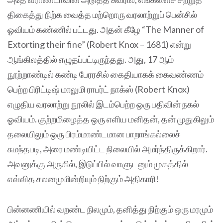
திகைத்து நிற்க வைத்த மற்றொரு வரலாற்றுப் பென்சில்
ஓவியம் கண்ணில் பட்டது. அதன் கீழே “The Manner of
Extorting their fine” (Robert Knox – 1681) என்று
ஆங்கிலத்தில் எழுதப்பட்டிருந்தது. அது, 17 ஆம்
நூற்றாண்டில் கண்டி பேரரசில் கைதியாகக் கைவண்ணம்
பெற்ற பிரிட்டிஷ் மாலுமி ராபர்ட் நாக்ஸ் (Robert Knox)
எழுதிய வரலாற்று நூலில் இடம்பெற்ற ஒரு பதிவின் நகல்
ஓவியம். குற்றமிழைத்த ஒரு எளிய மனிதன், தன் முதுகிலும்
தலையிலும் ஒரு பிரம்மாண்டமான பாறாங்கல்லைச்
சுமந்தபடி, அரை மண்டியிட்ட நிலையில் அமர்ந்திருக்கிறார்.
அவனுக்கு அருகில், இடுப்பில் வாளுடனும் முகத்தில்
எவ்வித சலனமுமின்றியும் நிற்கும் அதிகாரி!
பின்னணியில் வறண்ட நிலமும், தனித்து நிற்கும் ஒரு மரமும்