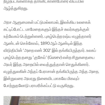
நிழற்படங்களாகத் தாங்கி, காண்போரை வியப்பில்
ஆழ்த்துகிறது.
அரச ஆளுமைகள் மட்டுமல்லாமல், இலக்கிய உலகைக்
கட்டிப்போட்ட மாமேதைகளும் இந்தச் சுவர்களுக்குள்
உத்வேகம் பெற்றுள்ளனர். புகழ்பெற்ற ரஷ்ய எழுத்தாளர்
ஆண்டன் செக்கோவ், 1890 ஆம் ஆண்டில் இந்த
விடுதியின் ‘அறை எண் 302’ இல் தங்கியிருந்தார். உலகப்
புகழ்பெற்ற தனது ‘குசேவ்’ (Gusev) என்ற சிறுகதையை
அவர் இந்த அறையில் வைத்துத்தான் செதுக்கினார்.
எழுத்துலகின் அந்தப் பேராசான் தங்கியிருந்த அந்த அறை,
இன்றுவரை அவரது நினைவிடமாகவே மிகவும்
போற்றுதலோடு பராமரிக்கப்பட்டு வருகிறது.