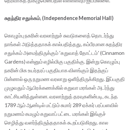
தேர்வாகத் திகழுமென்பதில் எள்ளளவும் ஐயமில்லை.
சுதந்திர சதுக்கம், (Independence Memorial Hall)
கொழும்பு நகரின் வரலாற்றுச் சுவடுகளைத் தொடர்ந்து
நாங்கள் அடுத்ததாகக் கால்பதித்தது, கம்பீரமான சுதந்திர
சதுக்கம் அமைந்திருக்கும் ‘கறுவாத் தோட்டம்’ (Cinnamon
Gardens) என்னும் எழில்மிகு பகுதிக்கு. இன்று கொழும்பு
நகரின் மிக உயர்தரப் பகுதியாக விளங்கும் இதற்குப்
பின்னால் ஒரு நறுமண வரலாறு ஒளிந்திருக்கிறது. இப்பகுதி
முழுவதும் ஆயிரக்கணக்கில் கறுவா மரங்கள் அடர்ந்து
காட்சியளித்துள்ளன. வரலாற்றுத் தரவுகளின்படி, கடந்த
1789 ஆம் ஆண்டில் மட்டும் சுமார் 289 ஏக்கர் பரப்பளவில்
நறுமணம் கமழும் கறுவாப் பட்டை மரங்கள் இங்குச்
செழித்து வளர்ந்திருந்ததாகக் கூறப்படுகிறது. கால