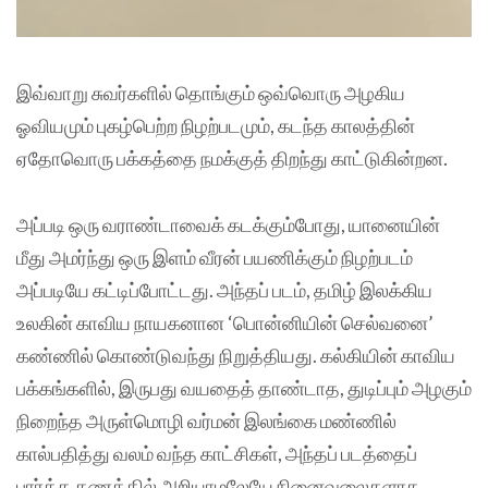
இவ்வாறு சுவர்களில் தொங்கும் ஒவ்வொரு அழகிய
ஓவியமும் புகழ்பெற்ற நிழற்படமும், கடந்த காலத்தின்
ஏதோவொரு பக்கத்தை நமக்குத் திறந்து காட்டுகின்றன.
அப்படி ஒரு வராண்டாவைக் கடக்கும்போது, யானையின்
மீது அமர்ந்து ஒரு இளம் வீரன் பயணிக்கும் நிழற்படம்
அப்படியே கட்டிப்போட்டது. அந்தப் படம், தமிழ் இலக்கிய
உலகின் காவிய நாயகனான ‘பொன்னியின் செல்வனை’
கண்ணில் கொண்டுவந்து நிறுத்தியது. கல்கியின் காவிய
பக்கங்களில், இருபது வயதைத் தாண்டாத, துடிப்பும் அழகும்
நிறைந்த அருள்மொழி வர்மன் இலங்கை மண்ணில்
கால்பதித்து வலம் வந்த காட்சிகள், அந்தப் படத்தைப்
பார்த்த கணத்தில் அறியாமலேயே நினைவலைகளாக