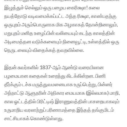
இழுத்துச் செல்லும் ஒரு பழைய கைரிக்ஷா! கலை
நயத்தோடு வடிவமைக்கப்பட்ட அந்த ரிக்ஷா, காண்பதற்கு
ஒருபுறம் அரும்பொருளாக மிக அழகாகத் தோன்றினாலும்,
மறுபுறம் மனித உழைப்பின் வலியையும் கடந்த காலத்தின்
அடிமைத்தன வடுக்களையும் நினைவூட்டி, உள்ளத்தில் ஒரு
நெருடலையும் விதைக்கத் தவறவில்லை.
இதன் சுவர்களில் 1837-ஆம் ஆண்டு வரையிலான
பழமையான கதைகள் உறைந்து கிடக்கின்றன. பிணி
தீர்க்கும் டச்சு மருத்துவமனையாக உருப்பெற்று, பின்னர்
அந்நாட்டு ஆளுநரின் அதிகார மையமாக (இல்லமாக) மாறி,
கால ஓட்டத்தில் பிரிட்டிஷ் இராணுவத்தின் பாசறையாகவும்
உருமாறிய வரலாற்றுப் பரிணாமத்தை இந்தத் தங்குமிடம்
சாட்சியாகக் கொண்டுள்ளது.