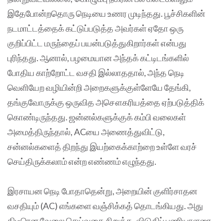
இதேபோன்றதொரு நெடியை உணர முடிந்தது. பூச்சிகளின்
நடமாட்டத்தைக் கட்டுப்படுத்த அவர்கள் ஏதோ ஒரு
குறிப்பிட்ட மருந்தைப் பயன்படுத்துகிறார்கள் என்பது
புரிந்தது. ஆனால், பழமையான அந்தக் கட்டிடங்களில்
போதிய காற்றோட்ட வசதி இல்லாததால், அந்த நெடி
வெளியேற வழியின்றி அறைகளுக்குள்ளேயே தேங்கி,
தங்குவோருக்கு ஒருவித அசௌகரியத்தை ஏற்படுத்திக்
கொண்டிருந்தது. ஜன்னல்களுக்குக் கம்பி வலைகள்
அமைத்திருந்தால், ACயை அணைத்துவிட்டு,
சன்னல்களைத் திறந்து இயற்கைக்காற்றை உள்ளே வரச்
செய்திருக்கலாம் என்ற எண்ணம் எழுந்தது.
இரசாயன நெடி போதாதென்று, அறையின் குளிர்சாதன
வசதியும் (AC) எங்களை வஞ்சிக்கத் தொடங்கியது. அது
திடீரென வேலை செய்வதை நிறுத்த, விடுதிப் பணியாளரை