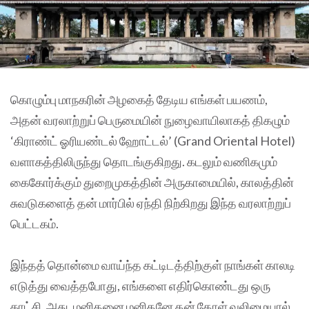
கொழும்பு மாநகரின் அழகைத் தேடிய எங்கள் பயணம்,
அதன் வரலாற்றுப் பெருமையின் நுழைவாயிலாகத் திகழும்
‘கிராண்ட் ஓரியண்டல் ஹோட்டல்’ (Grand Oriental Hotel)
வளாகத்திலிருந்து தொடங்குகிறது. கடலும் வணிகமும்
கைகோர்க்கும் துறைமுகத்தின் அருகாமையில், காலத்தின்
சுவடுகளைத் தன் மார்பில் ஏந்தி நிற்கிறது இந்த வரலாற்றுப்
பெட்டகம்.
இந்தத் தொன்மை வாய்ந்த கட்டிடத்திற்குள் நாங்கள் காலடி
எடுத்து வைத்தபோது, எங்களை எதிர்கொண்டது ஒரு
காட்சி. அது, மனிதனை மனிதனே தன் தோள் வலிமையால்