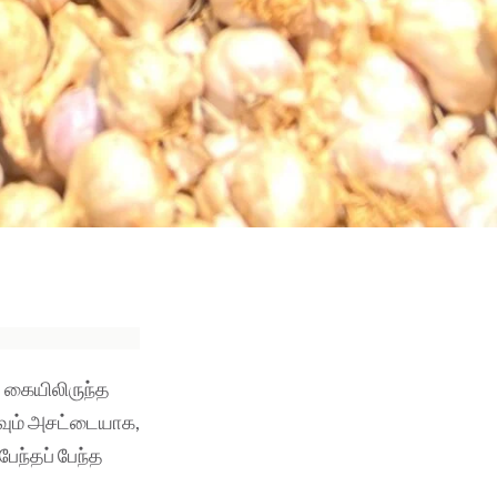
, கையிலிருந்த
ாவும் அசட்டையாக,
ேந்தப் பேந்த