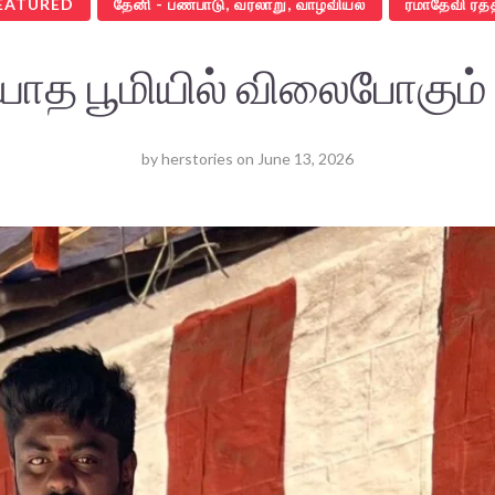
EATURED
தேனி - பண்பாடு, வரலாறு, வாழ்வியல்
ரமாதேவி ரத்
ாத பூமியில் விலைபோகும் 
by
herstories
on
June 13, 2026