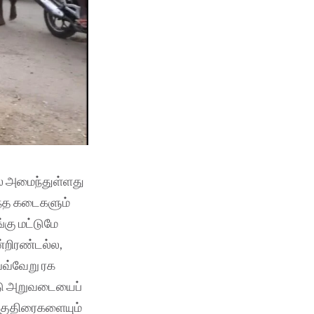
ல் அமைந்துள்ளது
்ந்த கடைகளும்
கு மட்டுமே
்றிரண்டல்ல,
ெவ்வேறு ரக
ண்டு அறுவடையைப்
் குதிரைகளையும்