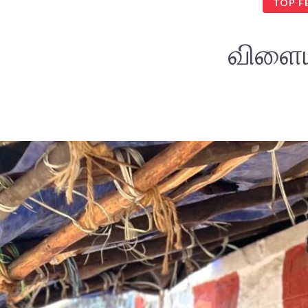
TOP F
விளைய