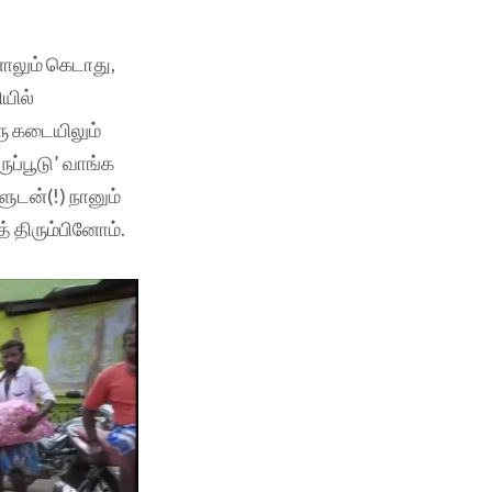
ாலும் கெடாது,
யில்
ொரு கடையிலும்
ுப்பூடு’ வாங்க
ளுடன்(!) நானும்
் திரும்பினோம்.