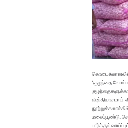
கொடைக்கானலில் இ
‘குழந்தை வேலப்ப
குழந்தைகளுக்கா
வித்தியாசமாய், 
நூற்றுக்கணக்கில
மலைப்பூண்டு. செ
பார்க்கும் வாய்