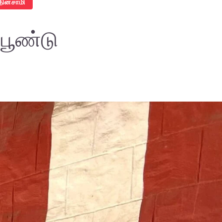
தினசாமி
பூண்டு