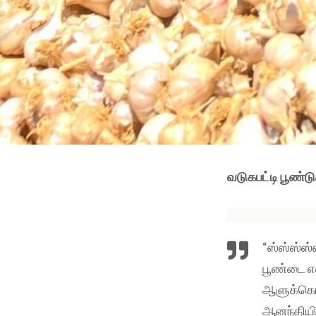
வடுகபட்டி பூண்டு
“ஸ்ஸ்ஸ்ஸ்
பூண்டை என
ஆளுக்கொர
ஆனந்தியின