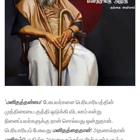
‘மனிதத்தன்மை
’ பேசுபவர்களை பெரியாரியத்தின்
முத்திரையை குத்தி ஒடுக்கி விடலாம் என்று
நினைப்பவர்களுக்கு நான் சொல்வது ஒன்றுதான்.
பெரியாரியம் பேசுவது
மனிதத்தைதான்
! அதனால்தான்
மனிதம்
பேசுகின்ற அனைவரும் உங்களின் கண்களுக்கு