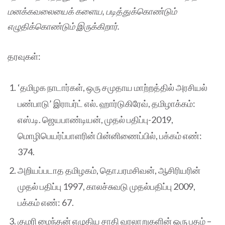
மனக்கவலையைக் களைய, படித்துக்கொண்டும்
எழுதிக்கொண்டும் இருக்கிறார்.
தரவுகள்:
‘தமிழக நாடார்கள், ஒரு சமுதாய மாற்றத்தில் அரசியல்
பண்பாடு’ இராபர்ட் எல். ஹார்டுகிரேவ், தமிழாக்கம்:
எஸ்.டி. ஜெயபாண்டியன், முதல் பதிப்பு-2019,
மொழிபெயர்ப்பாளரின் பின்னிணைப்பில், பக்கம் எண்:
374.
அறியப்படாத தமிழகம், தொ.பரமசிவன், ஆசிரியரின்
முதல் பதிப்பு 1997, காலச்சுவடு முதல்பதிப்பு 2009,
பக்கம் எண்: 67.
குமரி மைந்தன் எழுதிய சாதி வரலாறுகளின் ஒரு பதம் –