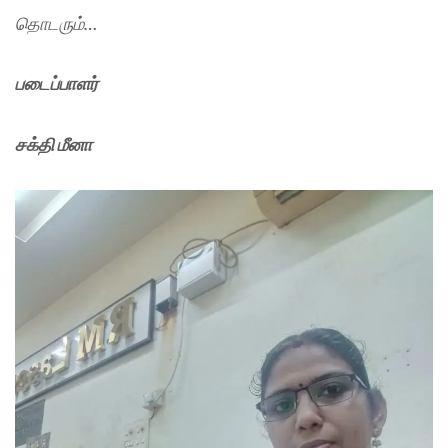
தொடரும்…
படைப்பாளர்
சக்தி மீனா