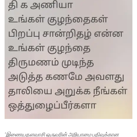
‘
இணையதளவாசி ஒருவ
ரின்
அறியாமை
பதிவு
க்கான