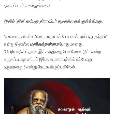
புகைப்படம்
’
சான்றுக்காக
!
இதில் ‘திக’ என்பது திராவிடர் கழகத்தைக் குறிக்கிறது.
‘சகமனிதனின் உயிரை சாதியின் பெயரால் பறிப்பது குற்றம்’
என்று சொல்ல
மனிதத்தன்மை
போதுமானது.
‘பெரியாரிஸ்ட்தான் இக்கருத்தை பேச வேண்டும்’ என்ற
எழுதப்படாத சட்டம் இந்த சமுதாயத்தில் எப்போது
உருவானது? என்று கேட்க விரும்புகிறேன்.