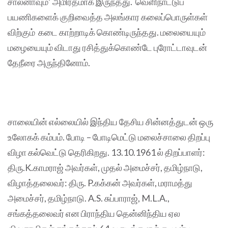
சால்னாவும்’ அமிர்தமாக இருந்தது. வெளிநாட்டுப்
பயணிகளைக் குறிவைத்த அலங்கார கலைப்பொருள்கள்
விற்கும் கடை காற்றாடிக் கொண்டிருந்தது. மலையையும்
மழையையும் விடாது ரசித்துக்கொண்டே புரோட்டாவுடன்
தேநீரை அருந்தினோம்.
சாலையின் எல்லையில் இந்திய தேசிய சின்னத்துடன் ஒரு
உலோகக் கம்பம். போடி – போடிமெட்டு மலைச்சாலை திறப்பு
விழா கல்வெட்டு தெரிகிறது. 13.10.1961 ல் திறப்பாளர்:
திரு.K.காமராஜ் அவர்கள், முதல் அமைச்சர், தமிழ்நாடு,
விழாத்தலைவர்: திரு. P.கக்கன் அவர்கள், மராமத்து
அமைச்சர், தமிழ்நாடு. A.S. சுப்பாராஜ், M.L.A.,
சங்கத்தலைவர் என பிராந்திய தென்னிந்திய ஏல