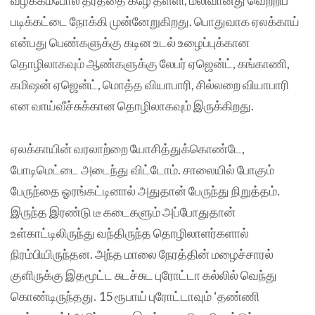
வழக்கம்போல தரத்தை கீழே தள்ளி, மலிவானது வெற்றிப்
படிக்கட்டை நோக்கி முன்னேறுகிறது. பொதுவாக ஏலக்காய்
என்பது பெண்களுக்கு கடின உடல் உழைப்புக்கான
தொழிலாகவும் ஆண்களுக்கு லேபர் ஏஜென்ட், கங்காணி,
கமிஷன் ஏஜென்ட், மொத்த வியாபாரி, சில்லறை வியாபாரி
என வாய்வீச்சுக்கான தொழிலாகவும் இருக்கிறது.
ஏலக்காயின் வரலாற்றை யோசித்துக்கொண்டே,
போடிமெட்டை அடைந்து விட்டோம். சாலையில் போகும்
பேருந்தை ஓரங்கட்டினால் அதுதான் பேருந்து நிறுத்தம்.
இருந்த இரண்டு டீ கடைகளும் அப்போதுதான்
உள்காட்டிலிருந்து வந்திருந்த தொழிலாளர்களால்
நிரம்பியிருந்தன. அந்த மாலை நேரத்தின் மழைச்சாரல்
குளிருக்கு இதமூட்ட சுடச்சுட புரோட்டா கல்லில் வெந்து
கொண்டிருந்தது. 15 ரூபாய் புரோட்டாவும் ‘தண்ணி