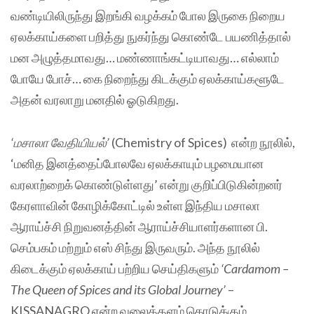
வண்டியிலிருந்து இறங்கி வழக்கம் போல இருகை நிறைய
ஏலக்காய்களை பறித்து நுகர்ந்து கொண்டே பயணித்தால்
மன அழுத்தமாவது… மண்ணாங்கட்டியாவது… எல்லாம்
போயே போச்… கை நிறைந்து கிடக்கும் ஏலக்காய்களூடே
அதன் வரலாறு மனதில் ஓடுகிறது.
‘மசாலா வேதியியல்’
(Chemistry of Spices) என்ற நூலில்,
‘மனித இனத்தைப்போலவே ஏலக்காயும் பழமையான
வரலாற்றைக் கொண்டுள்ளது’ என்று குறிப்பிடுகின்றனர்
கேரளாவின் கோழிக்கோட்டில் உள்ள இந்திய மசாலா
ஆராய்ச்சி நிறுவனத்தின் ஆராய்ச்சியாளர்களான பி.
செம்பகம் மற்றும் எஸ் சிந்து இருவரும். அந்த நூலில்
கிடைக்கும் ஏலக்காய் பற்றிய செய்திகளும்
‘Cardamom –
The Queen of Spices and its Global Journey’
–
KISSANAGRO என்ற வலைத்தளம் கொடுக்கும்