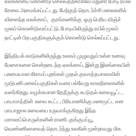
ஏலக்காயை கொண்டு செல்வதற்காகவே மதுரை போடி ரயில்
சேவை அமைக்கப்பட்டது. மேற்குத் தொடர்ச்சி மலைகளில்
விளைந்த ஏலக்காய், குரங்கணிக்கு ஒரு பெரிய விஞ்ச்
மூலம் கொண்டுவரப்பட்டு, போடியிலிருந்து ரயில் மூலம்
நாட்டின் பிற பகுதிகளுக்குக் கொண்டு செல்லப்பட்டது.
இந்தியக் காடுகளிலிருந்து உலகம் முழுவதும் உள்ள உணவு
மேசைகளை சென்றடைந்த ஏலக்காய், இன்று இலங்கையின்
பசுமையான கிராமப் புறங்கள் முதல் குவாத்தமாலாவின்
மூடுபனி மலைப்பகுதிகள் வரை பல்வேறு காலநிலைகளில்
வளர்கிறது. வழக்கமான தேநீருக்கு கூடுதல் சுவையூட்ட,
பாயாசத்தின் சுவை கூட்ட, பிரியாணிக்கு மணமூட்ட என
மாயாஜால சுவையை உருவாக்குகிறது இந்த
மசாலாப்பொருள்களின் ராணி. குங்குமப்பூ,
வெண்ணிலாவைத் தொடர்ந்து உலகின் மூன்றாவது மிக