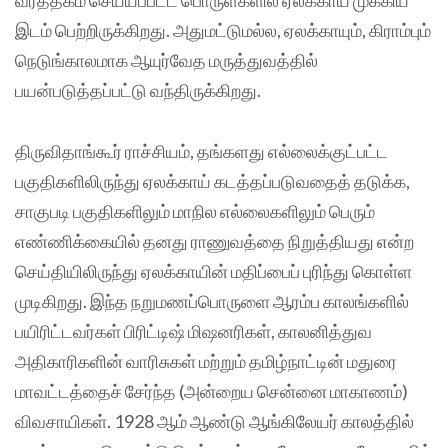
வர்த்தகம் செய்யப்பட்ட பொருள்களில் ஏலக்காய் முக்கிய
இடம் பெற்றிருக்கிறது. அதுமட்டுமல்ல, ஏலக்காயும், கிராம்பும்
நெடுங்காலமாக ஆயுர்வேத மருத்துவத்தில்
பயன்படுத்தப்பட்டு வந்திருக்கிறது.
திருவிதாங்கூர் ராச்சியம், தங்களது எல்லைக்குட்பட்ட
பகுதிகளிலிருந்து ஏலக்காய் கடத்தப்படுவதைத் தடுக்க,
சாகுபடி பகுதிகளிலும் மாநில எல்லைகளிலும் பெரும்
எண்ணிக்கையில் தனது ராணுவத்தை நிறுத்தியது என்ற
செய்தியிலிருந்து ஏலக்காயின் மதிப்பைப் புரிந்து கொள்ள
முடிகிறது. இந்த நறுமணப்பொருளை ஆரம்ப காலங்களில்
பயிரிட்டவர்கள் பிரிட்டிஷ் மிஷனரிகள், காலனித்துவ
அதிகாரிகளின் வாரிசுகள் மற்றும் தமிழ்நாட்டின் மதுரை
மாவட்டத்தைச் சேர்ந்த (அன்றைய சென்னை மாகாணம்)
விவசாயிகள். 1928 ஆம் ஆண்டு ஆங்கிலேயர் காலத்தில்