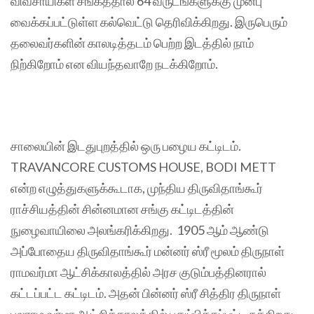
விவசாயிகள் சங்கத்தால் 64 வருடங்களுக்கு முன்பு
வைக்கப்பட்டுள்ள கல்வெட்டு தெரிவிக்கிறது. இருபெரும்
தலைவர்களின் காலடித்தடம் பெற்ற இடத்தில் நாம்
நிற்கிறோம் என வியந்தவாறே நடக்கிறோம்.
சாலையின் இடதுபுறத்தில் ஒரு பழைய கட்டிடம்.
TRAVANCORE CUSTOMS HOUSE, BODI METT
என்ற எழுத்துகளுக்கூடாக, முந்திய திருவிதாங்கூர்
ராச்சியத்தின் சின்னமான சங்கு கட்டிடத்தின்
நுழைவாயிலை அலங்கரிக்கிறது. 1905 ஆம் ஆண்டு
அப்போதைய திருவிதாங்கூர் மன்னர் ஸ்ரீ மூலம் திருநாள்
ராமவர்மா ஆட்சிக்காலத்தில் அரச குடும்பத்தினரால்
கட்டப்பட்ட கட்டிடம். அதன் பின்னர் ஸ்ரீ சித்திர திருநாள்
பலராம வர்மா ஆட்சிக்காலத்தில் புதுப்பிக்கப்பட்டிருக்கிறது.