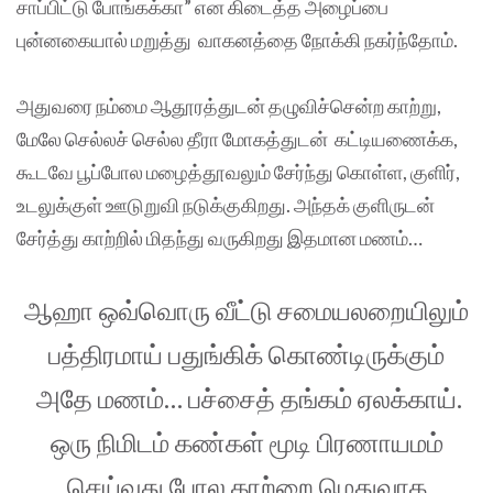
சாப்பிட்டு போங்கக்கா” என கிடைத்த அழைப்பை
புன்னகையால் மறுத்து வாகனத்தை நோக்கி நகர்ந்தோம்.
அதுவரை நம்மை ஆதூரத்துடன் தழுவிச்சென்ற காற்று,
மேலே செல்லச் செல்ல தீரா மோகத்துடன் கட்டியணைக்க,
கூடவே பூப்போல மழைத்தூவலும் சேர்ந்து கொள்ள, குளிர்,
உடலுக்குள் ஊடுறுவி நடுக்குகிறது. அந்தக் குளிருடன்
சேர்த்து காற்றில் மிதந்து வருகிறது இதமான மணம்…
ஆஹா ஒவ்வொரு வீட்டு சமையலறையிலும்
பத்திரமாய் பதுங்கிக் கொண்டிருக்கும்
அதே மணம்… பச்சைத் தங்கம் ஏலக்காய்.
ஒரு நிமிடம் கண்கள் மூடி பிரணாயமம்
செய்வது போல காற்றை மெதுவாக