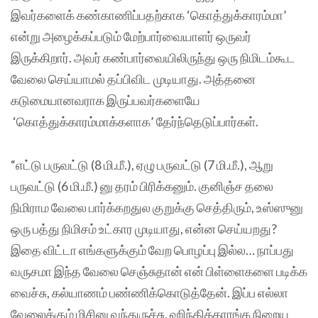
இவர்களைக் கண்காணிப்பதற்காக ‘கொத்துக்காரம்மா’
என்று அழைக்கப்படும் மேற்பார்வையாளர் ஒருவர்
இருக்கிறார். அவர் கண்பார்வையிலிருந்து ஒரு நிமிடம்கூட
வேலை செய்யாமல் தப்பிவிட முடியாது. அத்தனை
கடுமையானவராக இருப்பவர்களையே
‘கொத்துக்காரம்மாக்களாக’ தேர்ந்தெடுப்பார்கள்.
“எட்டு பருவட்டு (8 மி.மீ.), ஏழு பருவட்டு (7 மி.மீ.), ஆறு
பருவட்டு (6 மி.மீ.) னு தரம் பிரிக்கனும். குனிஞ்ச தலை
நிமிராம வேலை பார்க்கறதுல குறுக்கு செத்திரும், உஸ்ஸுனு
ஒரு பத்து நிமிசம் உட்கார முடியாது, என்ன செய்யறது?
இதை விட்டா எங்களுக்கும் வேற பொழப்பு இல்ல… நாப்பது
வருசமா இந்த வேலை செஞ்சுதான் என் பிள்ளைகளை படிக்க
வைச்சு, கல்யாணம் பண்ணிக்கொடுத்தேன். இப்ப எல்லா
வேலைக்கும் மிசினு வந்துருச்சு, ஹிந்திக்காரங்க நிறைய