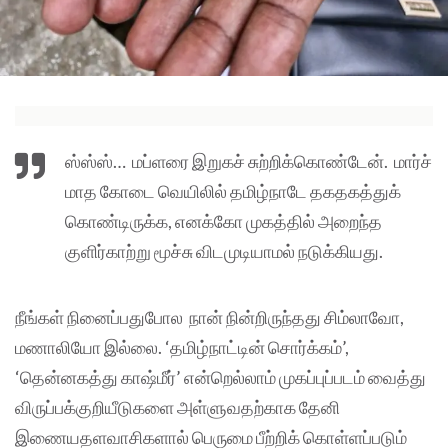
ஸ்ஸ்ஸ்… மப்ளரை இறுகச் சுற்றிக்கொண்டேன். மார்ச்
மாத கோடை வெயிலில் தமிழ்நாடே தகதகத்துக்
கொண்டிருக்க, எனக்கோ முகத்தில் அறைந்த
குளிர்காற்று மூச்சு விடமுடியாமல் நடுக்கியது.
நீங்கள் நினைப்பதுபோல நான் நின்றிருந்தது சிம்லாவோ,
மணாலியோ இல்லை. ‘தமிழ்நாட்டின் சொர்க்கம்’,
‘தென்னகத்து காஷ்மீர்’ என்றெல்லாம் முகப்புப்படம் வைத்து
விருப்பக்குறியீடுகளை அள்ளுவதற்காக தேனி
இணையதளவாசிகளால் பெருமை பீற்றிக் கொள்ளப்படும்