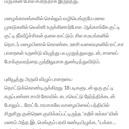
மருமகன் போல சமர்த்தாக இருந்தது.
மழைக்காலங்களில் செல்லும் வழியெங்குமே மலை
முகடுகளில் வெள்ளி உருக்கினாற்போல ஆங்காங்கே குட்டி
குட்டி நீர்வீழ்ச்சிகள் தலை காட்டும். சில சமயங்களில்
தொடர் மழையினால் கொண்டைஊசி வளைவுகளில் ராட்சச
பாறைகள் உருண்டு விழுந்து பயமுறுத்துவதுடன், சாலைப்
போக்குவரத்தை முற்றிலுமாக துண்டித்துவிடும்.
புலியூத்து அருவி விழும் பாறையை
தொட்டுக்கொண்டிருக்கிறது 18 படிகளுடன் ஒரு குட்டி
கருப்பண்ண சாமி கோவில். கடாவெட்டு நேர்த்திக்கடன்
போலும்… ரோட்டோரமாகவே வாழையிலைப் பந்தியில்
சிறுசிறு குன்றென குவிக்கப்பட்டிருந்த ‘கறிச் சுக்கா’வின்
மணம் அந்த இடமெங்கும் பரவி சுண்டியிழுக்க, “யக்கா…