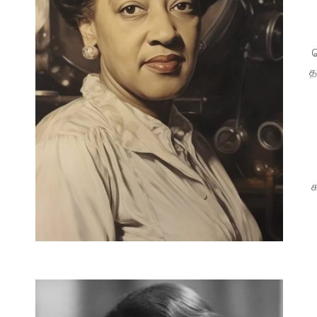
ப
த
க