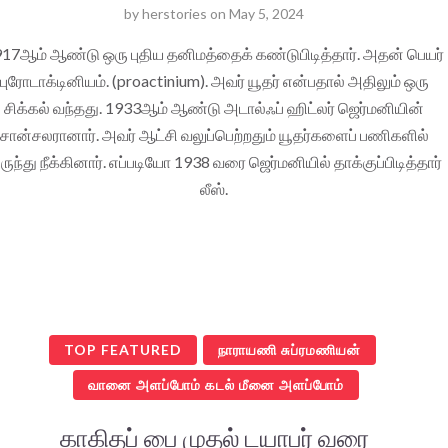
by
herstories
on
May 5, 2024
17ஆம் ஆண்டு ஒரு புதிய தனிமத்தைக் கண்டுபிடித்தார். அதன் பெயர்
புரோடாக்டினியம். (proactinium). அவர் யூதர் என்பதால் அதிலும் ஒரு
சிக்கல் வந்தது. 1933ஆம் ஆண்டு அடால்ஃப் ஹிட்லர் ஜெர்மனியின்
சான்சலரானார். அவர் ஆட்சி வலுப்பெற்றதும் யூதர்களைப் பணிகளில்
ுந்து நீக்கினார். எப்படியோ 1938 வரை ஜெர்மனியில் தாக்குப்பிடித்தார்
லீஸ்.
TOP FEATURED
நாராயணி சுப்ரமணியன்
வானை அளப்போம் கடல் மீனை அளப்போம்
காகிதப் பை முதல் டயாபர் வரை