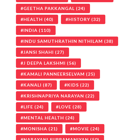
GEETHA PAKKANGAL
(24)
HEALTH
(40)
HISTORY
(32)
INDIA
(110)
INDU SAMUTHRATHIN NITHILAM
(38)
JANSI SHAHI
(27)
J DEEPA LAKSHMI
(56)
KAMALI PANNEERSELVAM
(25)
KANALI
(87)
KIDS
(22)
KRISHNAPRIYA NARAYAN
(22)
LIFE
(24)
LOVE
(28)
MENTAL HEALTH
(24)
MONISHA
(21)
MOVIE
(24)
NARAYANI SUBRAMANIYAN
(50)