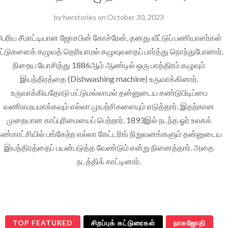
by
herstories
on
October 30, 2023
ெரிய சீமாட்டியான ஜோசபின் கோச்ரேன், தனது வீட்டுப் பணியாளர்கள்
ட்டுகளைக் கழுவத் தெரியாமல் கழுவுவதைப் பார்த்து நொந்துபோனார்.
நிறைய யோசித்து 1886ஆம் ஆண்டில் ஒரு பாத்திரம் கழுவும்
இயந்திரத்தை (Dishwashing machine) உருவாக்கினார்.
உருவாக்கியதோடு மட்டுமல்லாமல் தன்னுடைய கண்டுபிடிப்பை
வணிகமயமாக்கவும் எல்லா முயற்சிகளையும் எடுத்தார். இதற்கான
முறையான காப்புரிமையைப் பெற்றார். 1893இல் நடந்த ஓர் உலகக்
ண்காட்சியில் பங்கேற்ற எல்லா கேட்டரிங் நிறுவனங்களும் தன்னுடைய
இயந்திரத்தைப் பயன்படுத்த வேண்டும் என்று நினைத்தார். அதை
நடத்திக் காட்டினார்.
TOP FEATURED
சிறப்புக் கட்டுரைகள்
நாகஜோதி