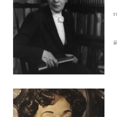
19
இர