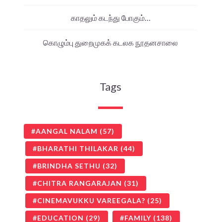
காதலும் கடந்து போகும்…
கொழும்பு துறைமுகக் கடலக நூதனசாலை
Tags
AANGAL NALAM
(57)
BHARATHI THILAKAR
(44)
BRINDHA SETHU
(32)
CHITRA RANGARAJAN
(31)
CINEMAVUKKU VAREEGALA?
(25)
EDUCATION
(29)
FAMILY
(138)