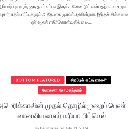
திர்பார்ப்புகளும், ஒரு தாய் எப்படி இருக்க வேண்டும் என்பதற்கான சமூக
புசார் எதிர்பார்ப்புகளும் அதீதமாக முரண்படுகின்றன. இந்தச் சிக்கலை
ஓர் ஆண் எதிர்கொள்வதில்லை….
BOTTOM FEATURED
சிறப்புக் கட்டுரைகள்
மோகனா சோமசுந்தரம்
அமெரிக்காவின் முதல் தொழில்முறைப் பெண்
வானவியலாளர் மரியா மிட்செல்
by
herstories
on
July 31, 2024