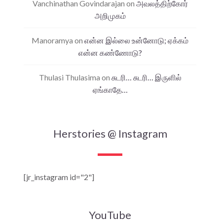
Vanchinathan Govindarajan
on
அவலத்திற்கோர்
அறிமுகம்
Manoramya
on
என்ன இல்லை உன்னோடு; ஏக்கம்
என்ன கண்ணோடு?
Thulasi Thulasima
on
சுடரி… சுடரி… இருளில்
ஏங்காதே…
Herstories @ Instagram
[jr_instagram id="2"]
YouTube