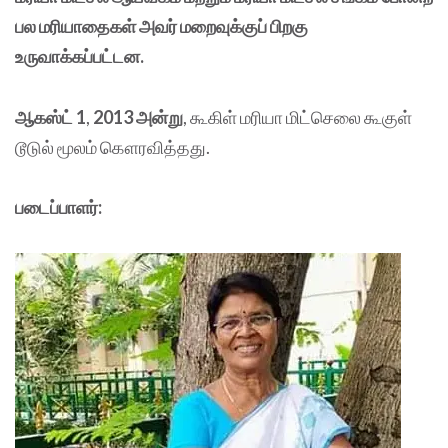
பல மரியாதைகள் அவர் மறைவுக்குப் பிறகு
உருவாக்கப்பட்டன.
ஆகஸ்ட் 1
,
2013 அன்று
, கூகிள் மரியா மிட்செலை கூகுள்
டூடுல் மூலம் கௌரவித்தது.
படைப்பாளர்: