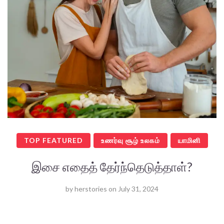
TOP FEATURED
உணர்வு சூழ் உலகம்
யாமினி
இசை எதைத் தேர்ந்தெடுத்தாள்?
by
herstories
on
July 31, 2024