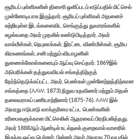
சூரியப் புள்ளிகளின் தினசரி ஒளிப்படம் எடுப்பதில் மிட்செல்
முன்னோடியாக இருந்தார். சூரியப் புள்ளிகள் அதனைச்
சுற்றியுள்ள இடங்களைவிட செங்குத்து துவாரங்களில்
சுழல்வதை அவர் முதலில் கண்டுபிடித்தார். அவர்
வால்மீன்கள்
,
நெபுலாக்கள்
,
இரட்டை விண்மீன்கள்
,
சூரிய
கிரகணங்கள், சனி மற்றும் வியாழனின்
துணைக்கோள்களையும் ஆய்வு செய்தார். 1869இல்
அமெரிக்கன் தத்துவவியல் சங்கத்திற்குத்
தேர்ந்தெடுக்கப்பட்ட அவர்
,
பெண்கள் முன்னேற்றத்திற்கான
சங்கத்தை (
AAW;
1873) நிறுவ உதவினார் மற்றும் அதன்
தலைவராகப் பணியாற்றினார் (1875-76).
AAW
இல்
அவரது ஈடுபாடு வாக்குரிமை உட்பட பெண்களின்
உரிமைகளுக்கான மிட்செலின் ஆதரவைப் பிரதிபலித்தது.
அவர் 1888ஆம் ஆண்டில் உடல்நலக் குறைவால் வாஸரில்
இருந்து ஓய்வு பெற்றார். பின்னர் அவர் அவரது 70 வயதில்