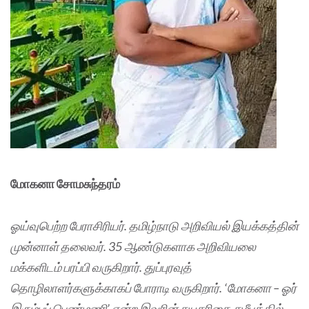
மோகனா சோமசுந்தரம்
ஓய்வுபெற்ற பேராசிரியர். தமிழ்நாடு அறிவியல் இயக்கத்தின்
முன்னாள் தலைவர். 35 ஆண்டுகளாக அறிவியலை
மக்களிடம் பரப்பி வருகிறார். துப்புரவுத்
தொழிலாளர்களுக்காகப் போராடி வருகிறார். ‘மோகனா – ஓர்
இரும்புப் பெண்மணி’ என்ற இவரின் சுயசரிதை சமீபத்தில்