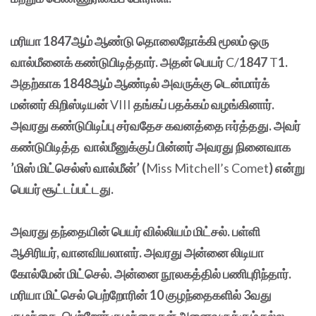
மரியா 1847ஆம் ஆண்டு தொலைநோக்கி மூலம் ஒரு
வால்மீனைக் கண்டுபிடித்தார். அதன் பெயர்
C/
1847
T
1.
அதற்காக 1848ஆம் ஆண்டில் அவருக்கு டென்மார்க்
மன்னர் கிறிஸ்டியன்
VIII
தங்கப் பதக்கம் வழங்கினார்.
அவரது கண்டுபிடிப்பு சர்வதேச கவனத்தை ஈர்த்தது. அவர்
கண்டுபிடித்த வால்மீனுக்குப் பின்னர் அவரது நினைவாக
’மிஸ் மிட்செல்ஸ் வால்மீன்’ (
Miss Mitchell’s Comet
) என்று
பெயர் சூட்டப்பட்டது.
அவரது தந்தையின் பெயர் வில்லியம் மிட்சல்.
பள்ளி
ஆசிரியர், வானவியலாளர். அவரது அன்னை லிடியா
கோல்மேன் மிட்செல். அன்னை நூலகத்தில் பணிபுரிந்தார்.
மரியா மிட்செல் பெற்றோரின் 10 குழந்தைகளில் 3வது