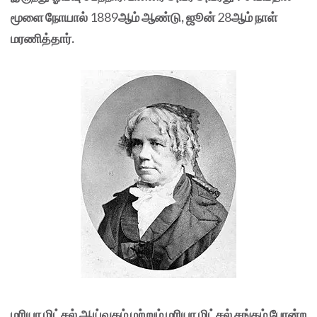
மூளை நோயால்
1889
ஆம் ஆண்டு, ஜூன்
28
ஆம் நாள்
மரணித்தார்.
மரியா மிட்சல் ஆய்வகம் மற்றும் மரியா மிட்சல் சங்கம் போன்ற