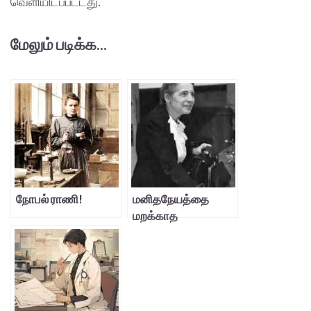
வெளியிடப்பட்டது.
மேலும் படிக்க...
நோபல் ராணி!
மனிதநேயத்தை
மறக்காத
இயற்பியலாளர்