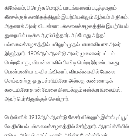
கிரேக்கம், பிரெஞ்சு மொழிப் பாடங்களைப் படித்தாலும்
லீஸுக்குக் கணிதத்திலும் இயற்பியலிலும் ஆர்வம் அதிகம்.
அதனால் அவர் வியன்னா பல்கலைக்கழகத்தில் இயற்பியல்
துறையில் படிக்க ஆரம்பித்தார். அப்போது அந்தப்
பல்கலைக்கழகத்தில் பயிலும் முதல் மாணவியாக அவர்
இருந்தார். 1906ஆம் ஆண்டு அவர் முனைவர் பட்டம்
பெற்றபோது, வியன்னாவில் பிஎச்டி பெற்ற இரண்டாவது
பெண்மணியாக விளங்கினார். வியன்னாவில் வேலை
செய்வதற்கு ஒரு பள்ளியிலோ அல்லது கண்ணாடிக்
கடையிலோதான் வேலை கிடைக்கும் என்கிற நிலையில்,
அவர் பெர்லினுக்குச் சென்றார்.
பெர்லினில் 1912ஆம் ஆண்டு கேசர் வில்ஹம் இன்ஸ்டிட்யூட்
வேதியியல் பல்கலைக்கழகத்தில் சேர்ந்தார். ஆராய்ச்சியில்
ஈடுபட ஆர்வம் காட்ட்டினார். அங்கே போல்ஸ்மேன்