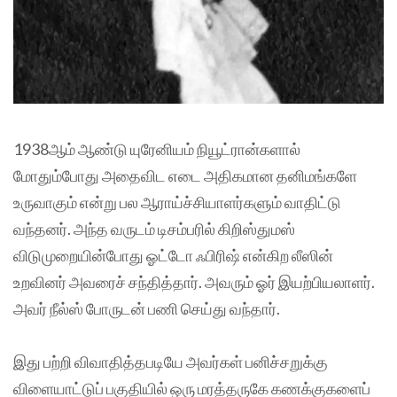
1938ஆம் ஆண்டு யுரேனியம் நியூட்ரான்களால்
மோதும்போது அதைவிட எடை அதிகமான தனிமங்களே
உருவாகும் என்று பல ஆராய்ச்சியாளர்களும் வாதிட்டு
வந்தனர். அந்த வருடம் டிசம்பரில் கிறிஸ்துமஸ்
விடுமுறையின்போது ஓட்டோ ஃபிரிஷ் என்கிற லீஸின்
உறவினர் அவரைச் சந்தித்தார். அவரும் ஓர் இயற்பியலாளர்.
அவர் நீல்ஸ் போருடன் பணி செய்து வந்தார்.
இது பற்றி விவாதித்தபடியே அவர்கள் பனிச்சறுக்கு
விளையாட்டுப் பகுதியில் ஒரு மரத்தருகே கணக்குகளைப்