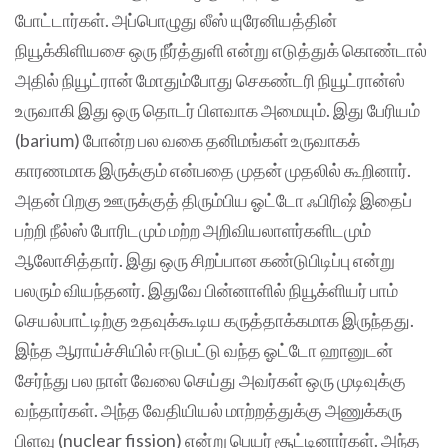
போட்டார்கள். அப்பொழுது லீஸ் யுரேனியத்தின்
நியூக்கிளியசை ஒரு நீர்த்துளி என்று எடுத்துக் கொண்டால்
அதில் நியூட்ரான் மோதும்போது செகண்டரி நியூட்ரான்ஸ்
உருவாகி இது ஒரு தொடர் பிளவாக அமையும். இது பேரியம்
(barium) போன்ற பல வகை தனிமங்கள் உருவாகக்
காரணமாக இருக்கும் என்பதை முதன் முதலில் கூறினார்.
அதன் பிறகு ஊருக்குத் திரும்பிய ஓட்டோ ஃபிரிஷ் இதைப்
பற்றி நீல்ஸ் போரிடமும் மற்ற அறிவியலாளர்களிடமும்
ஆலோசித்தார். இது ஒரு சிறப்பான கண்டுபிடிப்பு என்று
பலரும் வியந்தனர். இதுவே பின்னாளில் நியூக்ளியர் பாம்
செயல்பாட்டிற்கு உதவுக்கூடிய கருத்தாக்கமாக இருந்தது.
இந்த ஆராய்ச்சியில் ஈடுபட்டு வந்த ஓட்டோ ஹானுடன்
சேர்ந்து பல நாள் வேலை செய்து அவர்கள் ஒரு முடிவுக்கு
வந்தார்கள். அந்த வேதியியல் மாற்றத்துக்கு அணுக்கரு
பிளவு (nuclear fission) என்று பெயர் சூட்டினார்கள். அந்த