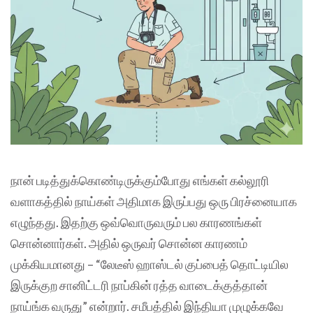
நான் படித்துக்கொண்டிருக்கும்போது எங்கள் கல்லூரி
வளாகத்தில் நாய்கள் அதிமாக இருப்பது ஒரு பிரச்னையாக
எழுந்தது. இதற்கு ஒவ்வொருவரும் பல காரணங்கள்
சொன்னார்கள். அதில் ஒருவர் சொன்ன காரணம்
முக்கியமானது – “லேடீஸ் ஹாஸ்டல் குப்பைத் தொட்டியில
இருக்குற சானிட்டரி நாப்கின் ரத்த வாடைக்குத்தான்
நாய்ங்க வருது” என்றார். சமீபத்தில் இந்தியா முழுக்கவே