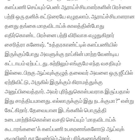
களப்பணி செய்யும் பெண் ஆராய்ச்சியாளர்களின் பிரச்னை
பற்றி ஒரு தனிக் கட்டுரையே எழுதலாம். ஆராய்ச்சியாளரான
தனது தங்கை மாதவிடாய்க் காலத்தின்போது
எதிர்கொண்ட பிரச்னை பற்றி விரிவாக எழுதுகிறார்
சைரித்ரா கணேஷ். “உத்தரகாண்ட்டில் களப்பணியில்
இருக்கும்போது அவளுக்கு நாப்கின் மாற்ற வேண்டிய
கட்டாயம் ஏற்பட்டது. சுற்றிலும் எங்குமே எந்த வசதியும்
இல்லை. பிறகு ஆய்வுக்குழுத் தலைவர் அவளை ஒரு ஜீப்பில்
ஏற்றிவிட்டு, அருகில் இருக்கும் கிராமத்துக்கு
அனுப்பிவைத்தார். அவர் புரிந்துகொள்பவராக இருப்பதால்
இது சாத்தியமானது. எல்லாருக்கும் இது நடக்குமா?” என்று
கேட்கிறார். தேவையான இடங்களில் பொருத்தி
உடைமாற்றிக்கொள்ள வசதி செய்யும் ’மாதவிடாய்க்
கூடாரங்களை’க் களப்பணி உபகரணங்களோடு ஆய்வுக்
குழுவினர் தர வேண்டும் அவர் பரிந்துரைக்கிறார்.