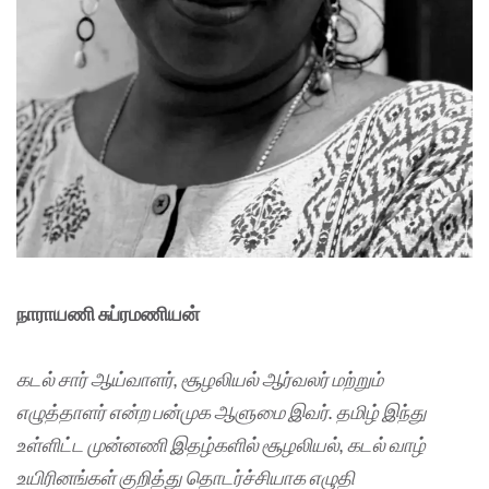
நாராயணி சுப்ரமணியன்
கடல் சார் ஆய்வாளர், சூழலியல் ஆர்வலர் மற்றும்
எழுத்தாளர் என்ற பன்முக ஆளுமை இவர். தமிழ் இந்து
உள்ளிட்ட முன்னணி இதழ்களில் சூழலியல், கடல் வாழ்
உயிரினங்கள் குறித்து தொடர்ச்சியாக எழுதி