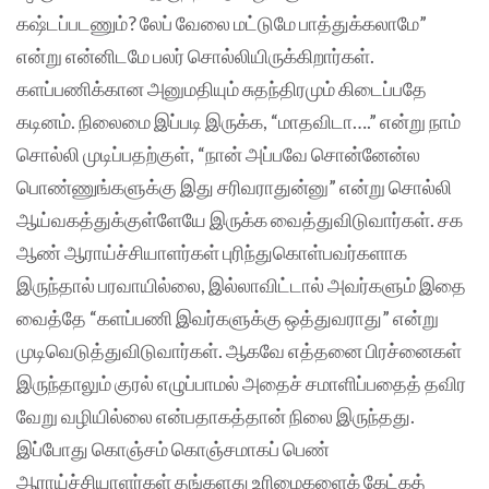
கஷ்டப்படணும்? லேப் வேலை மட்டுமே பாத்துக்கலாமே”
என்று என்னிடமே பலர் சொல்லியிருக்கிறார்கள்.
களப்பணிக்கான அனுமதியும் சுதந்திரமும் கிடைப்பதே
கடினம். நிலைமை இப்படி இருக்க, “மாதவிடா….” என்று நாம்
சொல்லி முடிப்பதற்குள், “நான் அப்பவே சொன்னேன்ல
பொண்ணுங்களுக்கு இது சரிவராதுன்னு” என்று சொல்லி
ஆய்வகத்துக்குள்ளேயே இருக்க வைத்துவிடுவார்கள். சக
ஆண் ஆராய்ச்சியாளர்கள் புரிந்துகொள்பவர்களாக
இருந்தால் பரவாயில்லை, இல்லாவிட்டால் அவர்களும் இதை
வைத்தே “களப்பணி இவர்களுக்கு ஒத்துவராது” என்று
முடிவெடுத்துவிடுவார்கள். ஆகவே எத்தனை பிரச்னைகள்
இருந்தாலும் குரல் எழுப்பாமல் அதைச் சமாளிப்பதைத் தவிர
வேறு வழியில்லை என்பதாகத்தான் நிலை இருந்தது.
இப்போது கொஞ்சம் கொஞ்சமாகப் பெண்
ஆராய்ச்சியாளர்கள் தங்களது உரிமைகளைக் கேட்கத்