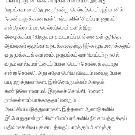
’சிவப்பு பலூன்’ என்கிறார்கள், சீன மரபில் இதற்கு
’வழக்கமான விடுமுறை’ என்று செல்லப்பெயர். ஜப்பானில்
’பெண்களுக்கான நாள்’, ரஷ்யாவில் ’சிவப்பு ராணுவம்’
என்றெல்லாம் பல செல்லப்பெயர்களில் இது
அழைக்கப்படுகிறது. மாதவிடாய்ப் பிரச்னைகள் குறித்த
ஆய்வுகள் ஒழுங்காக நடக்காததற்கு இந்த மூடிமறைத்தலும்
ஒரு முக்கியக் காரணம். ஒருபக்கம் ஹாரிபாட்டர் நூலில்
வரும் வால்டிமார்ட்டைப் போல ’பெயர் சொல்லக் கூடாது’
என்று சொல்லி, அது ஏதோ பெரிய விஷயம் என்பதுபோல
பயமுறுத்துவார்கள். இன்னொரு பக்கம் அதைக்
கண்டுகொள்ளாமல் இருக்கச் சொல்லி, ’என்ன!
நாங்கள்ளாம் பாக்காததா’ என்றும்
அலட்சியப்படுத்துவார்கள். இத்தனை ஆண்டுகளில்
இப்போதுதான் நாப்கின் விளம்பரங்களில் நீல சாயத்துக்குப்
பதிலாகச் சிவப்புச் சாயத்தைப் பார்க்கும் அளவுக்கு