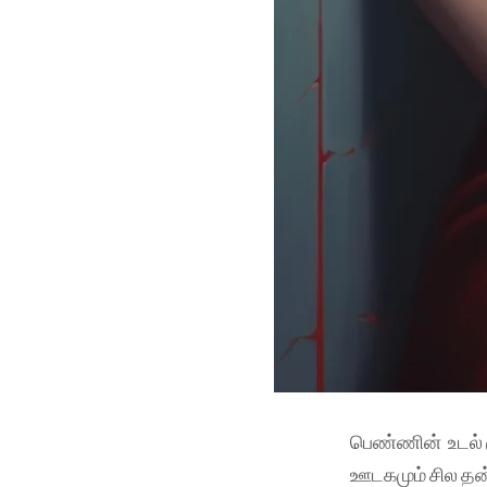
பெண்ணின் உடல் கு
ஊடகமும் சில தன்