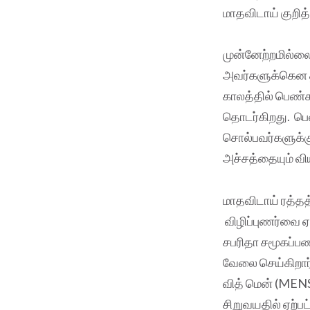
மாதவிடாய் கு
முன்னேற்றமில்ல
அவர்களுக்கென த
காலத்தில் பெண்க
தொடர்கிறது. பெ
சொல்பவர்களுக்கு
அச்சத்தையும் விய
மாதவிடாய் ரத்தத
விழிப்புணர்வை ஏ
சபரிதா சமூகப்பண
வேலை செய்கிறார்
வித் மென் (MENS
சிறுவயதில் ஏற்