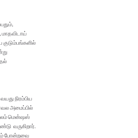
பதும்,
, மாதவிடாய்
 குடும்பங்களில்
்று
ுதல்
 வயது நிரம்பிய
ர்வல அமைப்பில்
ூலம் மென்ஷஸ்
்டு வருகிறார்.
ோபம் போன்றவை