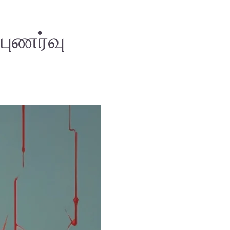
்புணர்வு